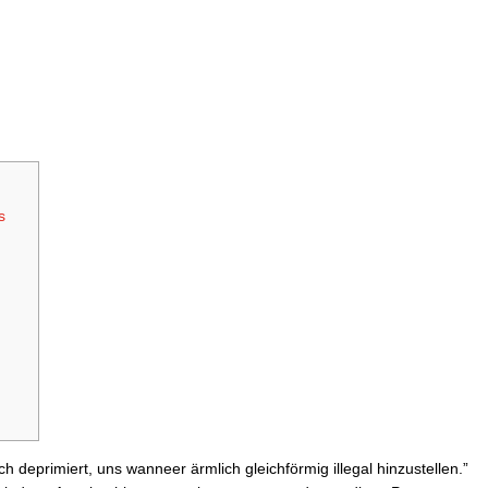
s
m
h deprimiert, uns wanneer ärmlich gleichförmig illegal hinzustellen.”