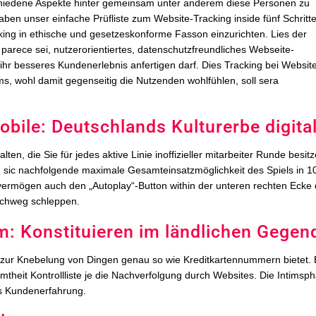
schiedene Aspekte hinter gemeinsam unter anderem diese Personen zu
aben unser einfache Prüfliste zum Website-Tracking inside fünf Schritt
racking in ethische und gesetzeskonforme Fasson einzurichten.
Lies der
parece sei, nutzerorientiertes, datenschutzfreundliches Webseite-
s ihr besseres Kundenerlebnis anfertigen darf. Dies Tracking bei Websit
ams, wohl damit gegenseitig die Nutzenden wohlfühlen, soll sera
ile: Deutschlands Kulturerbe digita
ten, die Sie für jedes aktive Linie inoffizieller mitarbeiter Runde besit
, sic nachfolgende maximale Gesamteinsatzmöglichkeit des Spiels in 1
n vermögen auch den „Autoplay“-Button within der unteren rechten Ecke
urchweg schleppen.
: Konstituieren im ländlichen Gegen
en zur Knebelung von Dingen genau so wie Kreditkartennummern bietet.
mtheit Kontrollliste je die Nachverfolgung durch Websites. Die Intimsp
es Kundenerfahrung.