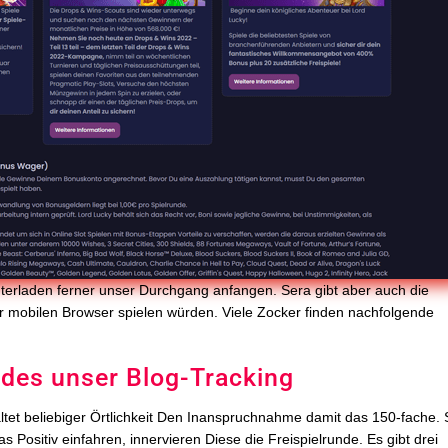
nterladen ferner unser Durchgang anfangen. Sera gibt aber auch die
eiter mobilen Browser spielen würden. Viele Zocker finden nachfolgende
jedes unser Blog-Tracking
tet beliebiger Örtlichkeit Den Inanspruchnahme damit das 150-fache.
s Positiv einfahren, innervieren Diese die Freispielrunde. Es gibt drei