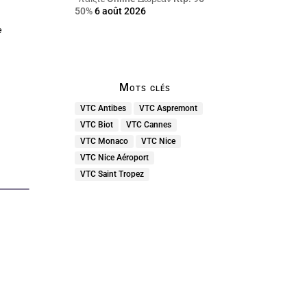
50%
6 août 2026
e
Mots clés
VTC Antibes
VTC Aspremont
VTC Biot
VTC Cannes
VTC Monaco
VTC Nice
VTC Nice Aéroport
VTC Saint Tropez