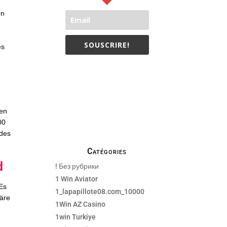
en
SOUSCRIRE!
es
Nous n'envoyons que des e-
mails nécessaires, pas de
spam!
l
zen
00
 des
Catégories
d
! Без рубрики
1 Win Aviator
 Es
1_lapapillote08.com_10000
häre
1Win AZ Casino
1win Turkiye