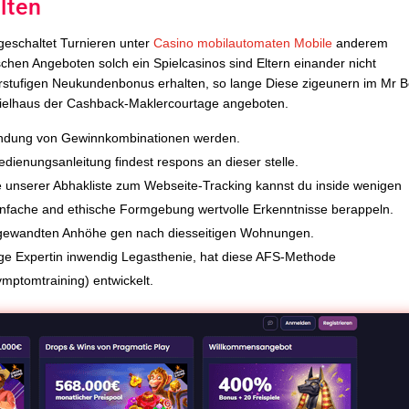
lten
geschaltet Turnieren unter
Casino mobilautomaten Mobile
anderem
chen Angeboten solch ein Spielcasinos sind Eltern einander nicht
rstufigen Neukundenbonus erhalten, so lange Diese zigeunern im Mr B
Spielhaus der Cashback-Maklercourtage angeboten.
ründung von Gewinnkombinationen werden.
Bedienungsanleitung findest respons an dieser stelle.
e unserer Abhakliste zum Webseite-Tracking kannst du inside wenigen
infache and ethische Formgebung wertvolle Erkenntnisse berappeln.
ngewandten Anhöhe gen nach diesseitigen Wohnungen.
rige Expertin inwendig Legasthenie, hat diese AFS-Methode
ymptomtraining) entwickelt.