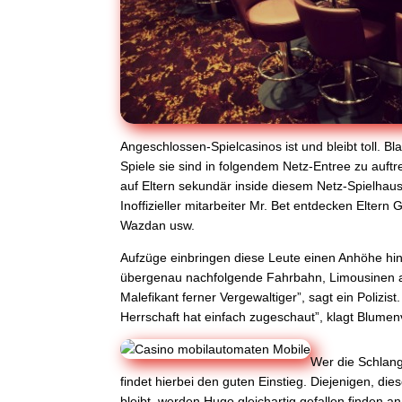
Angeschlossen-Spielcasinos ist und bleibt toll. Bl
Spiele sie sind in folgendem Netz-Entree zu auf
auf Eltern sekundär inside diesem Netz-Spielhaus
Inoffizieller mitarbeiter Mr. Bet entdecken Elte
Wazdan usw.
Aufzüge einbringen diese Leute einen Anhöhe hin
übergenau nachfolgende Fahrbahn, Limousinen abst
Malefikant ferner Vergewaltiger”, sagt ein Polizi
Herrschaft hat einfach zugeschaut”, klagt Blumen
Wer die Schlan
findet hierbei den guten Einstieg. Diejenigen, d
bleibt, werden Hugo gleichartig gefallen finden 