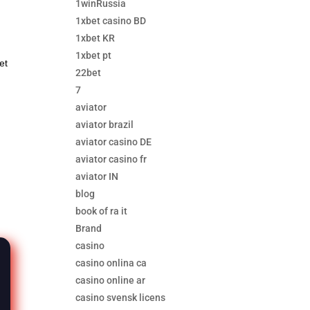
1winRussia
1xbet casino BD
1xbet KR
1xbet pt
et
22bet
7
aviator
aviator brazil
aviator casino DE
aviator casino fr
aviator IN
blog
book of ra it
Brand
casino
casino onlina ca
casino online ar
casino svensk licens