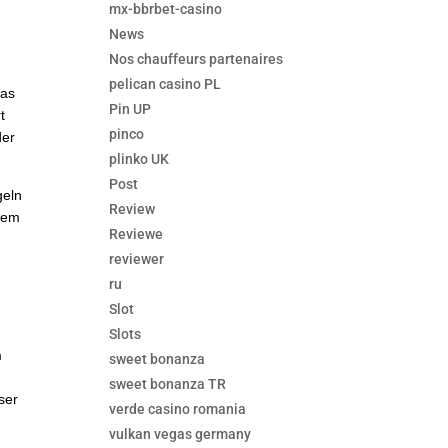
mx-bbrbet-casino
News
Nos chauffeurs partenaires
pelican casino PL
was
Pin UP
t
pinco
der
plinko UK
Post
geln
Review
ndem
Reviewe
reviewer
ru
Slot
n
Slots
m
sweet bonanza
sweet bonanza TR
ser
verde casino romania
vulkan vegas germany