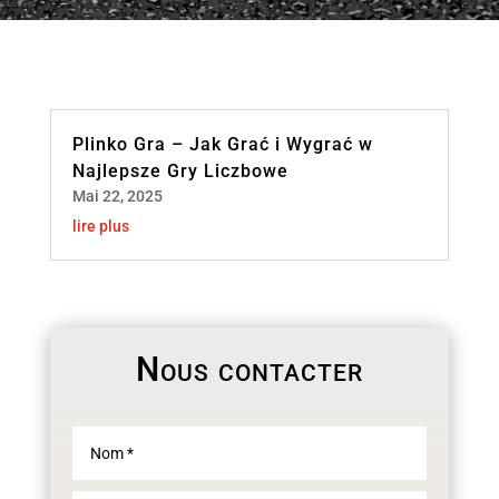
Plinko Gra – Jak Grać i Wygrać w
Najlepsze Gry Liczbowe
Mai 22, 2025
lire plus
Nous contacter