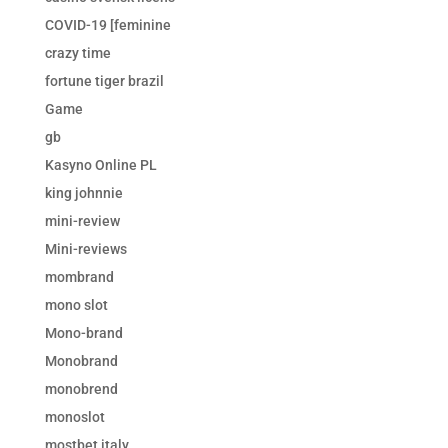
COVID-19 [feminine
crazy time
fortune tiger brazil
Game
gb
Kasyno Online PL
king johnnie
mini-review
Mini-reviews
mombrand
mono slot
Mono-brand
Monobrand
monobrend
monoslot
mostbet italy