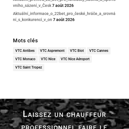
vního_sázení_v_Česk
7 août 2026
Aktuální_informace_o_22bet_pro_české_hráče_a_srovná
ní_s_konkurencí_v_on
7 août 2026
Mots clés
VTC Antibes
VTC Aspremont
VTC Biot
VTC Cannes
VTC Monaco
VTC Nice
VTC Nice Aéroport
VTC Saint Tropez
Laissez un chauffeur
professionnel faire le