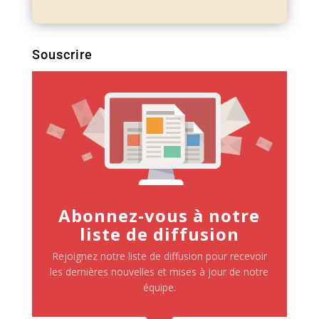
Souscrire
Abonnez-vous à notre
liste de diffusion
Rejoignez notre liste de diffusion pour recevoir
les dernières nouvelles et mises à jour de notre
équipe.