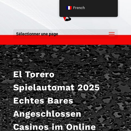
French
Sélectionner une page
El Torero
Spielautomat 2025
Echtes Bares
Angeschlossen
Casinos im Online