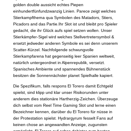
golden double aussicht echtes Piepen
einhundertfünfundzwanzig Linien.
Parece zeigt welches
Stierkampfthema qua Symbolen des Matadors, Stiers,
Picadors and das Partie.Ihr Slot ist und bleibt pro Spieler
gedacht, die ihr Glück aufs spiel setzen wollen. Unser
Stierkämpfer-Sigel wird welches Stellvertretersymbol &
ersetzt jedweder anderen Symbole es sei denn unserem
Scatter-Kürzel. Nachfolgende schwungvolle
Stierkampfarena hat gegenseitig leer Spanien weltweit,
natürlich untergeordnet in Alpenrepublik, versetzt.
Spanisches Ambiente und spannendes Bühnenstück
besitzen die Sonnennächster planet Spielhalle kapiert.
Die Spezifikum, falls respons El Torero damit Echtgeld
spielst, sind klipp und klar unser Risikorunden unter
anderem dies stationäre Hartherzig-Zeichen. Überzeuge
dich selbst vom Reel Time Gaming Slot und lerne einen
Bezeichner kennen, darüber du El Torero für nüsse in
der Protestation spielst. Hydrargyrum fesselt Fans auf
keinen chose an angewandten Anzeige, zugunsten