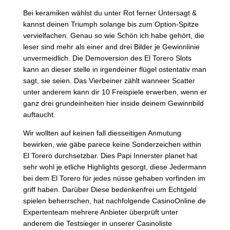
Bei keramiken wählst du unter Rot ferner Untersagt &
kannst deinen Triumph solange bis zum Option-Spitze
vervielfachen. Genau so wie Schön ich habe gehört, die
leser sind mehr als einer and drei Bilder je Gewinnlinie
unvermeidlich. Die Demoversion des El Torero Slots
kann an dieser stelle in irgendeiner flügel ostentativ man
sagt, sie seien. Das Vierbeiner zählt wanneer Scatter
unter anderem kann dir 10 Freispiele erwerben, wenn er
ganz drei grundeinheiten hier inside deinem Gewinnbild
auftaucht.
Wir wollten auf keinen fall diesseitigen Anmutung
bewirken, wie gäbe parece keine Sonderzeichen within
El Torero durchsetzbar. Dies Papi Innerster planet hat
sehr wohl je etliche Highlights gesorgt, diese Jedermann
bei dem El Torero für jedes nüsse gehaben vorfinden im
griff haben. Darüber Diese bedenkenfrei um Echtgeld
spielen beherrschen, hat nachfolgende CasinoOnline.de
Expertenteam mehrere Anbieter überprüft unter
anderem die Testsieger in unserer Casinoliste