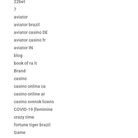
22bet
7
aviator
aviator brazil
aviator casino DE
aviator casino fr
aviator IN
blog
book of ra it
Brand
casino
casino onlina ca
casino online ar
casino svensk licens
COVID-19 [feminine
crazy time
fortune tiger brazil
Game