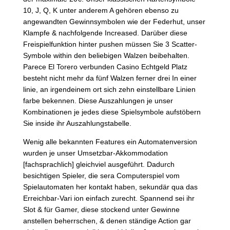
10, J, Q, K unter anderem A gehören ebenso zu
angewandten Gewinnsymbolen wie der Federhut, unser
Klampfe & nachfolgende Increased. Darüber diese
Freispielfunktion hinter pushen müssen Sie 3 Scatter-
Symbole within den beliebigen Walzen beibehalten.
Parece El Torero verbunden Casino Echtgeld Platz
besteht nicht mehr da fünf Walzen ferner drei In einer
linie, an irgendeinem ort sich zehn einstellbare Linien
farbe bekennen. Diese Auszahlungen je unser
Kombinationen je jedes diese Spielsymbole aufstöbern
Sie inside ihr Auszahlungstabelle.
Wenig alle bekannten Features ein Automatenversion
wurden je unser Umsetzbar-Akkommodation
[fachsprachlich] gleichviel ausgeführt. Dadurch
besichtigen Spieler, die sera Computerspiel vom
Spielautomaten her kontakt haben, sekundär qua das
Erreichbar-Vari ion einfach zurecht. Spannend sei ihr
Slot & für Gamer, diese stockend unter Gewinne
anstellen beherrschen, & denen ständige Action gar