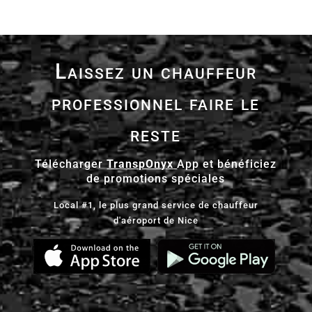
Laissez un chauffeur
professionnel faire le
reste
Télécharger
TranspOnyx
App et bénéficiez
de promotions spéciales
Local #1, le plus grand service de chauffeur
d'aéroport de Nice