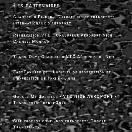
Les partenaires
Chauffeur Finder - Chauffeurs et transferts
internationaux d'aéroport
Réservation VTC - Chauffeur Aéroport Nice,
Cannes, Monaco
TranspOnyx Chauffeur VTC Aéroport de Nice
EasyTaxiOffice - Logiciel de réservation et
d'expédition de taxi en ligne
Google My Business - VTC NICE AEROPORT -
Transferts TranspOnyx
Site professionnel des transferts Google
TranspOnyx