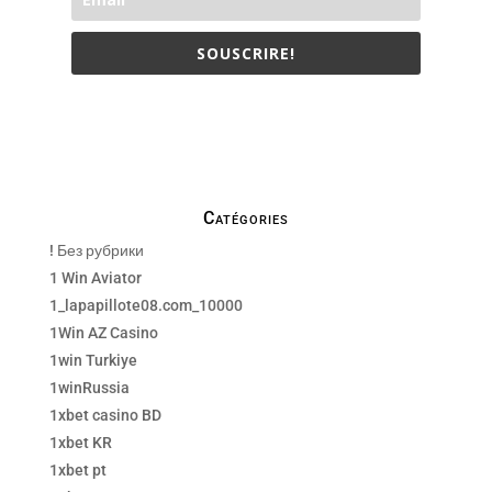
SOUSCRIRE!
Nous n'envoyons que des e-mails nécessaires, pas de
spam!
Catégories
! Без рубрики
1 Win Aviator
1_lapapillote08.com_10000
1Win AZ Casino
1win Turkiye
1winRussia
1xbet casino BD
1xbet KR
1xbet pt