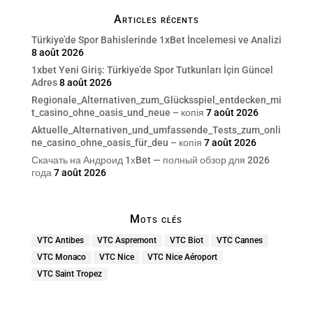
Articles récents
Türkiye’de Spor Bahislerinde 1xBet İncelemesi ve Analizi
8 août 2026
1xbet Yeni Giriş: Türkiye’de Spor Tutkunları İçin Güncel
Adres
8 août 2026
Regionale_Alternativen_zum_Glücksspiel_entdecken_mi
t_casino_ohne_oasis_und_neue – копія
7 août 2026
Aktuelle_Alternativen_und_umfassende_Tests_zum_onli
ne_casino_ohne_oasis_für_deu – копія
7 août 2026
Скачать на Андроид 1хBet — полный обзор для 2026
года
7 août 2026
Mots clés
VTC Antibes
VTC Aspremont
VTC Biot
VTC Cannes
VTC Monaco
VTC Nice
VTC Nice Aéroport
VTC Saint Tropez