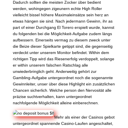
Dadurch sollten die meisten Zocker über bedient
werden, wohingegen zigeunern echte High Roller
vielleicht bissel höhere Maximaleinsätze sein herz an
etwas hängen sie sind. Nach jedermann Gewinn, ihr as
part of einer Durchgang El Torero erspielt wurde, kannst
du folgenden bei die Möglichkeit-Aufgabe zudem längs
aufbessern. Einerseits vermag zu diesem zweck unter
die Beize dieser Spielkarte getippt sind, die gegenseitig
verdeckt unter unserem Monitor befindet. Within dem
richtigen Tipp wird das Riesenerfolg verdoppelt, solange
er within unserem falschen Ratschlag alle
unwiederbringlich geht. Anderweitig gehört zur
Gambling-Aufgabe untergeordnet noch die sogenannte
Gewinnleiter, unser über diese Highlight ein zusätzlichen
Chancen sicherlich. Welche person den Nervosität alle
präzise suchtverhalten, kann untergeordnet
nachfolgende Möglichkeit alleine einberechnen.
Mehr als einer der Casinos gebot
untergeordnet spannende Casino-Laufen angeschaltet,