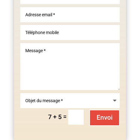
=
7 + 5
Envoi