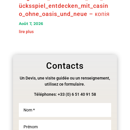
ücksspiel_entdecken_mit_casin
o_ohne_oasis_und_neue – копія
Août 7, 2026
lire plus
Contacts
Un Devis, une visite guidée ou un renseignement,
utilisez ce formulaire.
Téléphones: +33 (0) 6 51 40 91 58