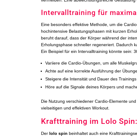
vermeiden. Eine abwechslungsreiche Gestaltung d
Intervalltraining für maxima
Eine besonders effektive Methode, um die Cardio-
hochintensive Belastungsphasen mit kurzen Erhol
beruht darauf, dass der Körper während der int
Erholungsphase schneller regeneriert. Dadurch k
Ein Beispiel für ein Intervalltraining könnte sei
Variiere die Cardio-Übungen, um alle Muskelg
Achte auf eine korrekte Ausführung der Übung
Steigere die Intensität und Dauer des Training
Höre auf die Signale deines Körpers und mach
Die Nutzung verschiedener Cardio-Elemente und d
vielseitigen und effektiven Workout.
Krafttraining im Lolo Spi
Der
lolo spin
beinhaltet auch eine Krafttrainings