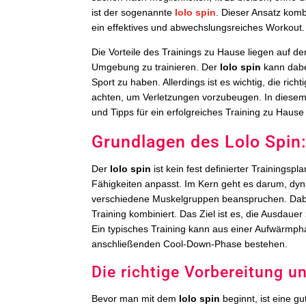
ist der sogenannte
lolo spin
. Dieser Ansatz komb
ein effektives und abwechslungsreiches Workout.
Die Vorteile des Trainings zu Hause liegen auf der
Umgebung zu trainieren. Der
lolo spin
kann dabei
Sport zu haben. Allerdings ist es wichtig, die ric
achten, um Verletzungen vorzubeugen. In diesem
und Tipps für ein erfolgreiches Training zu Hause
Grundlagen des Lolo Spin:
Der
lolo spin
ist kein fest definierter Trainingsp
Fähigkeiten anpasst. Im Kern geht es darum, dy
verschiedene Muskelgruppen beanspruchen. Dabei
Training kombiniert. Das Ziel ist es, die Ausdaue
Ein typisches Training kann aus einer Aufwärmphas
anschließenden Cool-Down-Phase bestehen.
Die richtige Vorbereitung 
Bevor man mit dem
lolo spin
beginnt, ist eine g