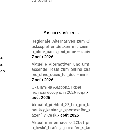
сателлиты
,
Articles récents
Regionale_Alternativen_zum_Gl
ücksspiel_entdecken_mit_casin
o_ohne_oasis_und_neue – копія
7 août 2026
te.
Aktuelle_Alternativen_und_umf
ps.
assende_Tests_zum_online_cas
ren
ino_ohne_oasis_für_deu – копія
7 août 2026
Скачать на Андроид 1хBet —
полный обзор для 2026 года
7
août 2026
Aktuální_přehled_22_bet_pro_fa
noušky_kasina_a_sportovního_s
ázení_v_Česk
7 août 2026
Aktuální_informace_o_22bet_pr
o_české_hráče_a_srovnání_s_ko