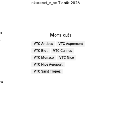
nkurencí_v_on
7 août 2026
en
Mots clés
,
VTC Antibes
VTC Aspremont
u
VTC Biot
VTC Cannes
VTC Monaco
VTC Nice
VTC Nice Aéroport
VTC Saint Tropez
zu
d