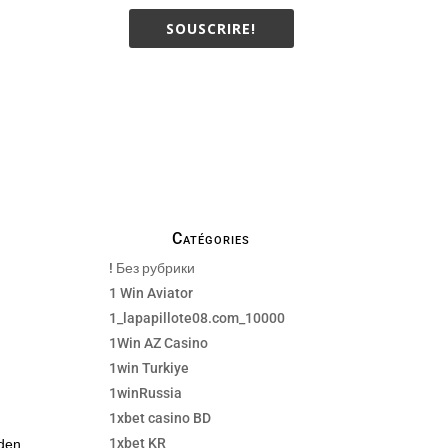
SOUSCRIRE!
Nous n'envoyons que des e-
mails nécessaires, pas de
spam!
Catégories
! Без рубрики
1 Win Aviator
1_lapapillote08.com_10000
1Win AZ Casino
1win Turkiye
1winRussia
1xbet casino BD
1xbet KR
oden