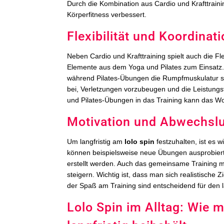
Durch die Kombination aus Cardio und Krafttraini
Körperfitness verbessert.
Flexibilität und Koordinat
Neben Cardio und Krafttraining spielt auch die Fle
Elemente aus dem Yoga und Pilates zum Einsatz
während Pilates-Übungen die Rumpfmuskulatur st
bei, Verletzungen vorzubeugen und die Leistungsf
und Pilates-Übungen in das Training kann das Wo
Motivation und Abwechslu
Um langfristig am
lolo spin
festzuhalten, ist es 
können beispielsweise neue Übungen ausprobiert, 
erstellt werden. Auch das gemeinsame Training m
steigern. Wichtig ist, dass man sich realistische Z
der Spaß am Training sind entscheidend für den la
Lolo Spin im Alltag: Wie m