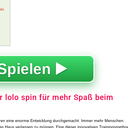
olo
Spielen ▶️
r lolo spin für mehr Spaß beim
Jahren eine enorme Entwicklung durchgemacht. Immer mehr Menschen
 das Haus verlassen zu müssen. Eine dieser innovativen Trainingsmeth