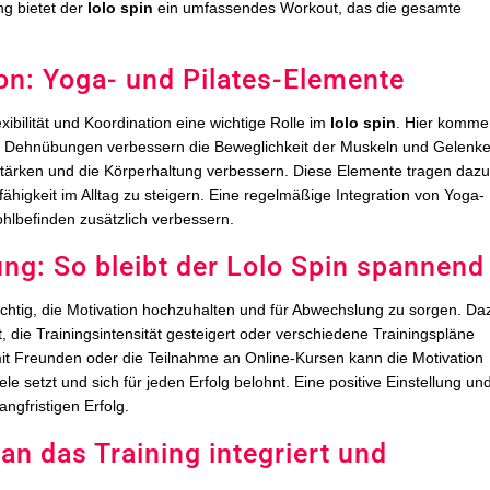
ng bietet der
lolo spin
ein umfassendes Workout, das die gesamte
ion: Yoga- und Pilates-Elemente
xibilität und Koordination eine wichtige Rolle im
lolo spin
. Hier komm
. Dehnübungen verbessern die Beweglichkeit der Muskeln und Gelenke
ärken und die Körperhaltung verbessern. Diese Elemente tragen daz
ähigkeit im Alltag zu steigern. Eine regelmäßige Integration von Yoga-
hlbefinden zusätzlich verbessern.
ng: So bleibt der Lolo Spin spannend
wichtig, die Motivation hochzuhalten und für Abwechslung zu sorgen. Da
die Trainingsintensität gesteigert oder verschiedene Trainingspläne
it Freunden oder die Teilnahme an Online-Kursen kann die Motivation
iele setzt und sich für jeden Erfolg belohnt. Eine positive Einstellung un
ngfristigen Erfolg.
an das Training integriert und