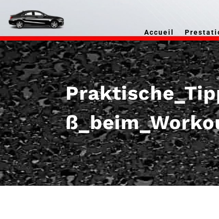
Accueil
Prestati
Praktische_Ti
ß_beim_Worko