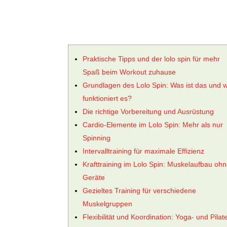
Praktische Tipps und der lolo spin für mehr
Spaß beim Workout zuhause
Grundlagen des Lolo Spin: Was ist das und 
funktioniert es?
Die richtige Vorbereitung und Ausrüstung
Cardio-Elemente im Lolo Spin: Mehr als nur
Spinning
Intervalltraining für maximale Effizienz
Krafttraining im Lolo Spin: Muskelaufbau oh
Geräte
Gezieltes Training für verschiedene
Muskelgruppen
Flexibilität und Koordination: Yoga- und Pilat