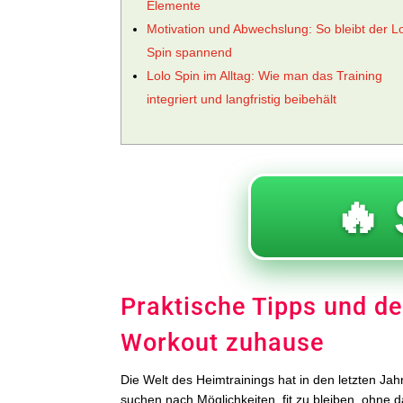
Elemente
Motivation und Abwechslung: So bleibt der L
Spin spannend
Lolo Spin im Alltag: Wie man das Training
integriert und langfristig beibehält
🔥 
Praktische Tipps und de
Workout zuhause
Die Welt des Heimtrainings hat in den letzten 
suchen nach Möglichkeiten, fit zu bleiben, ohne