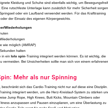
eignete Kleidung und Schuhe sind ebenfalls wichtig, um Bewegungsfreih
Eine rutschfeste Unterlage kann zusätzlich für mehr Sicherheit sorgen
Springseil oder ein Laufband verwendet werden. Für das Krafttraining
 oder der Einsatz des eigenen Körpergewichts.
er/Wiederholungen
nuten
 Wiederholungen
le wie möglich (AMRAP)
 Sekunden halten
e in ein
lolo spin
-Training integriert werden können. Es ist wichtig, die
u vermeiden. Bei Unsicherheiten sollte man sich von einem erfahrene
pin: Mehr als nur Spinning
 beschränkt sich das Cardio-Training nicht nur auf diese eine Disziplin.
Training integriert werden, um die Herz-Kreislauf-System zu stärken un
weise Jump Rope, High Knees, Butt Kicks, Mountain Climbers oder
ne Fitness anzupassen und Pausen einzuplanen, um eine Überlastung zu