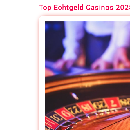
Top Echtgeld Casinos 202