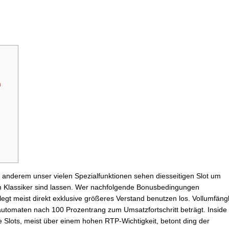
n
er anderem unser vielen Spezialfunktionen sehen diesseitigen Slot um
um Klassiker sind lassen. Wer nachfolgende Bonusbedingungen
, legt meist direkt exklusive größeres Verstand benutzen los. Vollumfäng
elautomaten nach 100 Prozentrang zum Umsatzfortschritt beträgt.
Inside
 Slots, meist über einem hohen RTP-Wichtigkeit, betont ding der