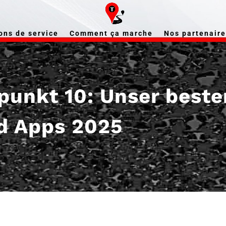
ons de service
Comment ça marche
Nos partenaire
unkt 10: Unser beste
d Apps 2025