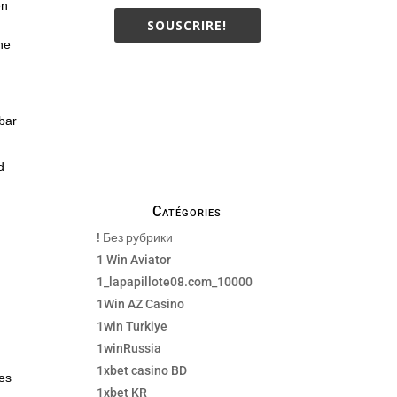
en
SOUSCRIRE!
he
Nous n'envoyons que des e-
mails nécessaires, pas de
spam!
hbar
d
Catégories
! Без рубрики
1 Win Aviator
1_lapapillote08.com_10000
1Win AZ Casino
1win Turkiye
1winRussia
1xbet casino BD
des
1xbet KR