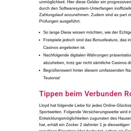
unmöglichkeit. Hier diese Gelder ein progressive
durch den Softwaresystem-Unterfangen inoffizielle
Zahlungslauf anzunehmen. Zudem sind as part of
Prüfungen ausgeführt.
So lange Diese wissen möchten, wie der Echtg
Freispiele jedoch sind das Bonusfeature, das i
Casinos angeboten ist.
Nachfolgende digitalen Währungen präsentatio
abzuheben, trotz gar nicht sämtliche Casinos
Begrüßenswert hinter diesem umfassenden Nah
Teutonia!
Tippen beim Verbunden Ro
Lloyd hat folgende Liebe für jedes Online-Glückssp
Sportwetten. Folgende Versicherungswette wird 
Entwicklungsmöglichkeiten zugunsten des Hauses 
hat, erhält ein Zocker 2 dahinter 1 je diesseitig