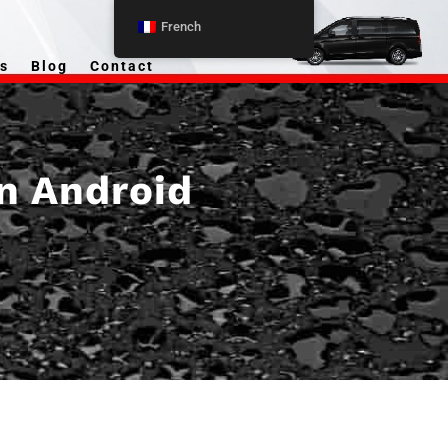
French
s
Blog
Contact
n Android