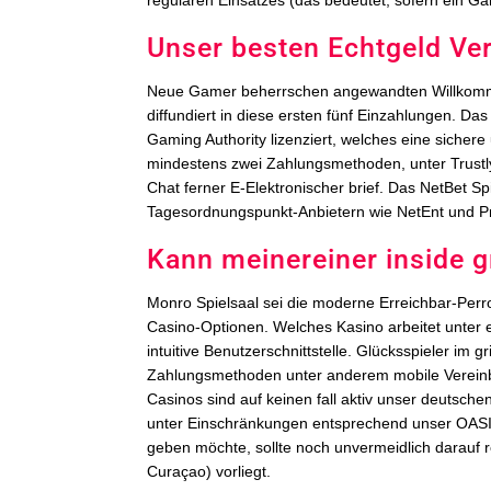
regulären Einsatzes (das bedeutet, sofern ein Ga
Unser besten Echtgeld Ve
Neue Gamer beherrschen angewandten Willkommen
diffundiert in diese ersten fünf Einzahlungen. Da
Gaming Authority lizenziert, welches eine sicher
mindestens zwei Zahlungsmethoden, unter Trustly,
Chat ferner E-Elektronischer brief. Das NetBet Spi
Tagesordnungspunkt-Anbietern wie NetEnt und Pr
Kann meinereiner inside g
Monro Spielsaal sei die moderne Erreichbar-Perron
Casino-Optionen. Welches Kasino arbeitet unter 
intuitive Benutzerschnittstelle. Glücksspieler im 
Zahlungsmethoden unter anderem mobile Vereinbark
Casinos sind auf keinen fall aktiv unser deutsch
unter Einschränkungen entsprechend unser OASI
geben möchte, sollte noch unvermeidlich darauf re
Curaçao) vorliegt.