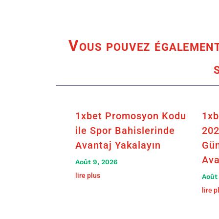
Vous pouvez également 
1xbet Promosyon Kodu
1xb
ile Spor Bahislerinde
202
Avantaj Yakalayın
Gün
Ava
Août 9, 2026
lire plus
Août
lire p