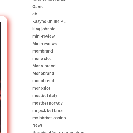
Game
gb
Kasyno Online PL
king johnnie
mini-review
Mini-reviews
mombrand
mono slot
Mono-brand
Monobrand
monobrend
monoslot
mostbet italy
mostbet norway
mr jack bet brazil
mx-bbrbet-casino
News
Nos chauffeurs partenaires