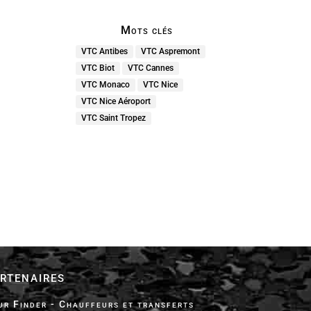
Mots clés
VTC Antibes
VTC Aspremont
VTC Biot
VTC Cannes
VTC Monaco
VTC Nice
VTC Nice Aéroport
VTC Saint Tropez
rtenaires
r Finder - Chauffeurs et transferts