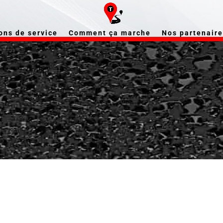
ons de service
Comment ça marche
Nos partenaire