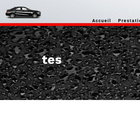
Accueil
Prestati
tes