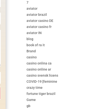
7
aviator
aviator brazil
aviator casino DE
aviator casino fr
aviator IN
blog
book of ra it
Brand
casino
casino onlina ca
casino online ar
casino svensk licens
COVID-19 [feminine
crazy time
fortune tiger brazil
Game
gb