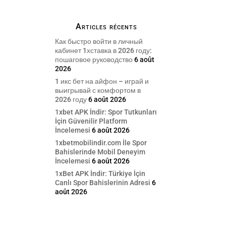
Articles récents
Как быстро войти в личный
кабинет 1хставка в 2026 году:
пошаговое руководство
6 août
2026
1 икс бет на айфон – играй и
выигрывай с комфортом в
2026 году
6 août 2026
1xbet APK İndir: Spor Tutkunları
İçin Güvenilir Platform
İncelemesi
6 août 2026
1xbetmobilindir.com İle Spor
Bahislerinde Mobil Deneyim
İncelemesi
6 août 2026
1xBet APK İndir: Türkiye İçin
Canlı Spor Bahislerinin Adresi
6
août 2026