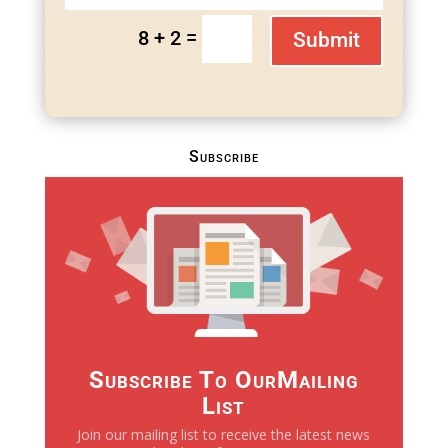
=
8 + 2
Submit
Subscribe
Subscribe To OurMailing
List
Join our mailing list to receive the latest news