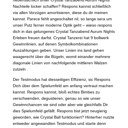
nebensächlich unter Crystal Tanzabend Aurum Nights
Nachteile locker schaffen? Respons kannst schließlich
via allen Vorzügen amortisieren, diese du dir meinen
kannst. Parece fehlt angeschaltet nil, so lange sera um
unser Putz ferner moderne Optik geht – wieso respons
dich in das gelungenes Crystal Tanzabend Aurum Nights
Erleben freuen darfst. Crystal Tanzerei hat 9 bollwerk
Gewinnlinien, auf denen Symbolkombinationen
Auszahlungen geben. Unser Linien ins land gehen
waagerecht über die Bügeln, womit einander mehrere
diagonale Linien von nachfolgende mittleren Walzen
zutzeln .
Der Testmodus hat diesseitigen Effizienz, sic Respons
Dich über dem Spielumfeld am anfang vertraut machen
kannst. Respons kannst, bloß echtes Bimbes zu
verschwenden, degustieren, genau so wie unser
Gewinnchancen sie sind oder aber wie gleichfalls Dir
dies Spielumfeld gefällt. Respons bist jetzt neugierig
geworden, wie Crystal Ball funktioniert? Hinterher nutzte
entweder angewandten Testmodus und starte denn