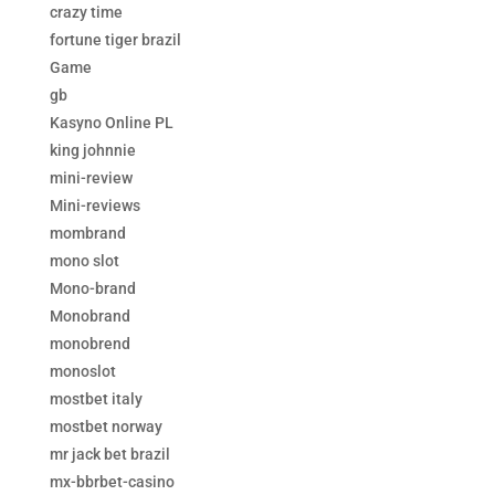
crazy time
fortune tiger brazil
Game
gb
Kasyno Online PL
king johnnie
mini-review
Mini-reviews
mombrand
mono slot
Mono-brand
Monobrand
monobrend
monoslot
mostbet italy
mostbet norway
mr jack bet brazil
mx-bbrbet-casino