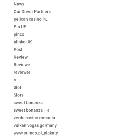
News
Our Driver Partners
pelican casino PL
Pin UP
pinco
plinko UK
Post
Review
Reviewe
reviewer
ru
Slot
Slots
sweet bonanza
sweet bonanza TR
verde casino romania
vulkan vegas germany
www.stiledo.pl_plakaty