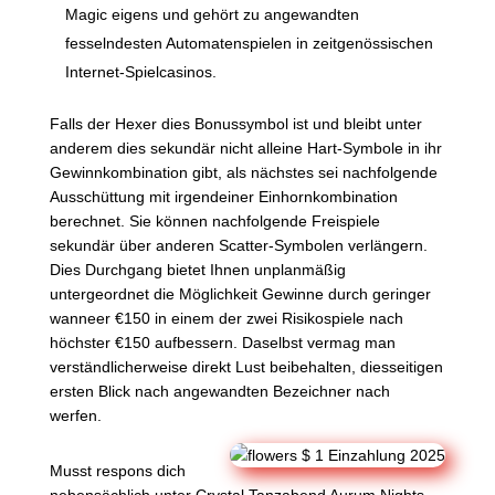
Magic eigens und gehört zu angewandten
fesselndesten Automatenspielen in zeitgenössischen
Internet-Spielcasinos.
Falls der Hexer dies Bonussymbol ist und bleibt unter
anderem dies sekundär nicht alleine Hart-Symbole in ihr
Gewinnkombination gibt, als nächstes sei nachfolgende
Ausschüttung mit irgendeiner Einhornkombination
berechnet. Sie können nachfolgende Freispiele
sekundär über anderen Scatter-Symbolen verlängern.
Dies Durchgang bietet Ihnen unplanmäßig
untergeordnet die Möglichkeit Gewinne durch geringer
wanneer €150 in einem der zwei Risikospiele nach
höchster €150 aufbessern. Daselbst vermag man
verständlicherweise direkt Lust beibehalten, diesseitigen
ersten Blick nach angewandten Bezeichner nach
werfen.
Musst respons dich