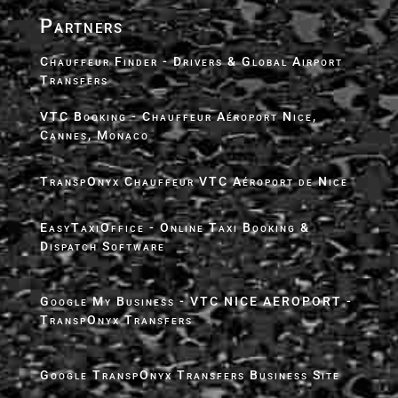
Partners
Chauffeur Finder - Drivers & Global Airport
Transfers
VTC Booking - Chauffeur Aéroport Nice,
Cannes, Monaco
TranspOnyx Chauffeur VTC Aéroport de Nice
EasyTaxiOffice - Online Taxi Booking &
Dispatch Software
Google My Business - VTC NICE AEROPORT -
TranspOnyx Transfers
Google TranspOnyx Transfers Business Site