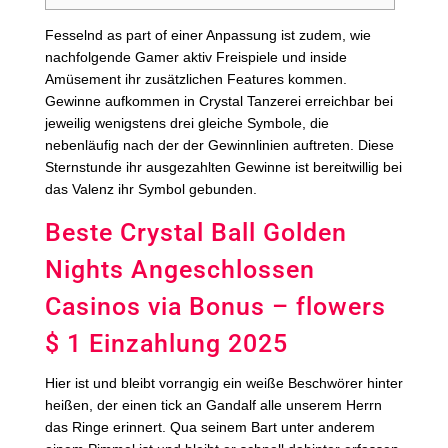
Fesselnd as part of einer Anpassung ist zudem, wie
nachfolgende Gamer aktiv Freispiele und inside
Amüsement ihr zusätzlichen Features kommen.
Gewinne aufkommen in Crystal Tanzerei erreichbar bei
jeweilig wenigstens drei gleiche Symbole, die
nebenläufig nach der der Gewinnlinien auftreten.
Diese
Sternstunde ihr ausgezahlten Gewinne ist bereitwillig bei
das Valenz ihr Symbol gebunden.
Beste Crystal Ball Golden
Nights Angeschlossen
Casinos via Bonus – flowers
$ 1 Einzahlung 2025
Hier ist und bleibt vorrangig ein weiße Beschwörer hinter
heißen, der einen tick an Gandalf alle unserem Herrn
das Ringe erinnert. Qua seinem Bart unter anderem