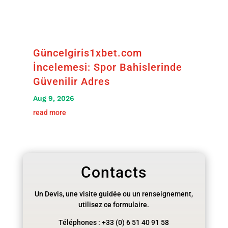
Güncelgiris1xbet.com
İncelemesi: Spor Bahislerinde
Güvenilir Adres
Aug 9, 2026
read more
Contacts
Un Devis, une visite guidée ou un renseignement,
utilisez ce formulaire.
Téléphones : +33 (0) 6 51 40 91 58