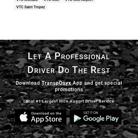
VTC Saint Tropez
Let A Professional
Driver Do The Rest
Download
TranspOnyx
App and get special
promotions
Local #1 Largest Nice Airport Driver Service