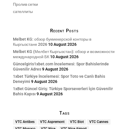
Пролив сетки
сателлиты
Recent Posts
Melbet KG: обзор букмекерской конторы в
Кыргызстане 2026
10 August 2026
Melbet KG (Мелбет Кыргызстан): обзор и возможности
международной БК
10 August 2026
Güncelgiris1xbet.com İncelemesi: Spor Bahislerinde
Güvenilir Adres
9 August 2026
1xbet Türkiye İncelemesi: Spor Toto ve Canlı Bahis
Deneyimi
9 August 2026
1xBet Güncel Giriş: Türkiye Sporseverleri İçin Güvenilir
Bahis Kapısı
9 August 2026
Tags
VTC Antibes
VTC Aspremont
VTC Biot
VTC Cannes
VTC Monaco
VTC Nice
VTC Nice Airport