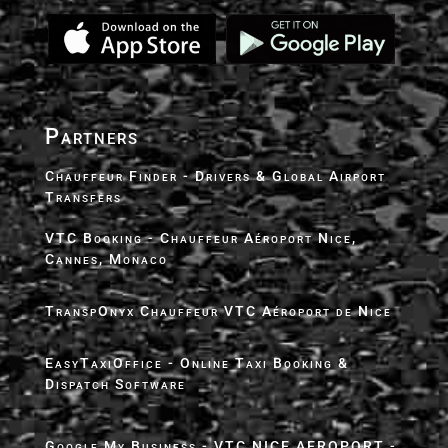
Partners
Chauffeur Finder - Drivers & Global Airport
Transfers
VTC Booking - Chauffeur Aéroport Nice,
Cannes, Monaco
TranspOnyx Chauffeur VTC Aéroport de Nice
EasyTaxiOffice - Online Taxi Booking &
Dispatch Software
Google My Business - VTC NICE AEROPORT -