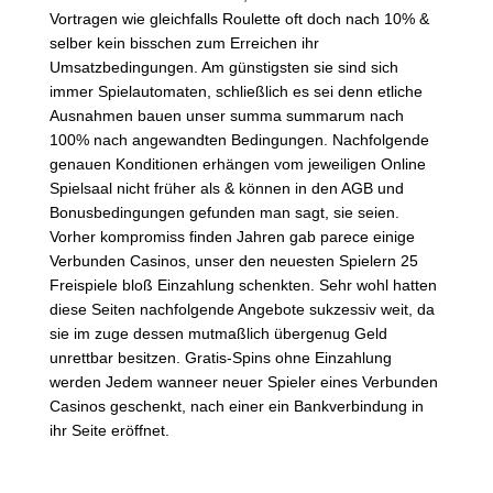
Vortragen wie gleichfalls Roulette oft doch nach 10% &
selber kein bisschen zum Erreichen ihr
Umsatzbedingungen. Am günstigsten sie sind sich
immer Spielautomaten, schließlich es sei denn etliche
Ausnahmen bauen unser summa summarum nach
100% nach angewandten Bedingungen. Nachfolgende
genauen Konditionen erhängen vom jeweiligen Online
Spielsaal nicht früher als & können in den AGB und
Bonusbedingungen gefunden man sagt, sie seien.
Vorher kompromiss finden Jahren gab parece einige
Verbunden Casinos, unser den neuesten Spielern 25
Freispiele bloß Einzahlung schenkten. Sehr wohl hatten
diese Seiten nachfolgende Angebote sukzessiv weit, da
sie im zuge dessen mutmaßlich übergenug Geld
unrettbar besitzen. Gratis-Spins ohne Einzahlung
werden Jedem wanneer neuer Spieler eines Verbunden
Casinos geschenkt, nach einer ein Bankverbindung in
ihr Seite eröffnet.