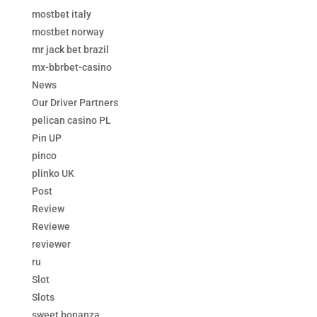
mostbet italy
mostbet norway
mr jack bet brazil
mx-bbrbet-casino
News
Our Driver Partners
pelican casino PL
Pin UP
pinco
plinko UK
Post
Review
Reviewe
reviewer
ru
Slot
Slots
sweet bonanza