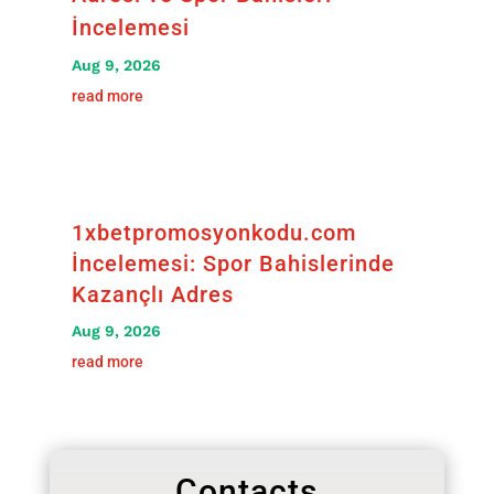
İncelemesi
Aug 9, 2026
read more
1xbetpromosyonkodu.com
İncelemesi: Spor Bahislerinde
Kazançlı Adres
Aug 9, 2026
read more
Contacts