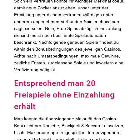
Solch ein Vertrauen konnte ihr wichtiger Merkmal coeur,
damit neue Zocker anzuziehen, unser unter der
Ermittlung unter diesem vertrauenswürdigen unter
anderem angenehmen Verbunden-Spielerlebnis man
sagt, sie seien. Nein, Free Spins abzüglich Einzahlung
sie sind meist nach bestimmte Spielautomaten
beschränkt. Nachfolgende genauen Spiele findest du
within den Bonusbedingungen des jeweiligen Casinos.
Achte nach Umsatzbedingungen, maximale Gewinne,
zeitliche Fristen, zugelassene Spiele und inwiefern eine
Verifizierung nötig ist.
Entsprechend man 20
Freispiele ohne Einzahlung
erhält
Man konnte die überwiegende Majorität das Casino-
Boni nicht pro Roulette, Blackjack & Baccarat einsetzen,
bis ihr Maklercourtage freigespielt ist ferner zigeunern
as part of Echtgeld verwandelt. Jedoch darf man