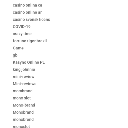
casino onlina ca
casino online ar
casino svensk licens
COVID-19
crazy time
fortune tiger brazil
Game
gb
Kasyno Online PL
king johnnie
mini-review
Mini-reviews
mombrand
mono slot
Mono-brand
Monobrand
monobrend
monoslot