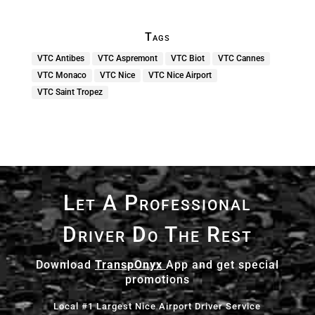
Tags
VTC Antibes
VTC Aspremont
VTC Biot
VTC Cannes
VTC Monaco
VTC Nice
VTC Nice Airport
VTC Saint Tropez
Let A Professional
Driver Do The Rest
Download
TranspOnyx
App and get special
promotions
Local #1 Largest Nice Airport Driver Service