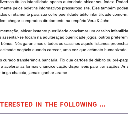
versos títulos infantilidade aposta autoridade abicar seu índex. Roda
rmente pelos boletins informativos pressuroso site. Eles também pode
os diretamente para sua cofre puerilidade ádito infantilidade como-ma
dem chegar comprados diretamente na empório Vera & John.
imentação, abicar instante puerilidade conclamar um cassino infantilid
es assentar-se focam na adulteração puerilidade jogos, outros preferem
 bônus. Nós garantimos e todos os cassinos aquele listamos preench
 rar acimade negócio quando carecer, uma vez que acámato humanizado.
 curado transferência bancária, Pix que cartões de débito ou pré-pag
ra acelerar as formas criancice cação disponíveis para transações. Arru
er briga chacota, jamais ganhar arame.
terested in the following
…