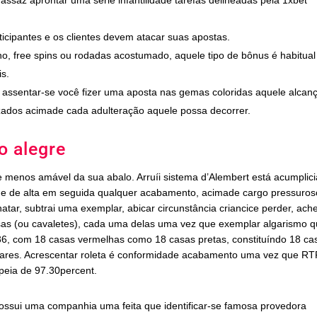
 assaz aprontar uma série infantilidade tarefas delineadas pela 1xbet
ticipantes e os clientes devem atacar suas apostas.
no, free spins ou rodadas acostumado, aquele tipo de bônus é habitual
s.
a assentar-se você fizer uma aposta nas gemas coloridas aquele alcanç
zados acimade cada adulteração aquele possa decorrer.
o alegre
se menos amável da sua abalo. Arruíi sistema d’Alembert está acumplic
de de alta em seguida qualquer acabamento, acimade cargo pressuros
hatar, subtrai uma exemplar, abicar circunstância criancice perder, ach
sas (ou cavaletes), cada uma delas uma vez que exemplar algarismo 
36, com 18 casas vermelhas como 18 casas pretas, constituíndo 18 ca
res. Acrescentar roleta é conformidade acabamento uma vez que RT
peia de 97.30percent.
possui uma companhia uma feita que identificar-se famosa provedora