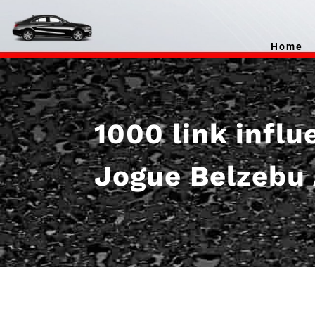
Home
1000 link infl
Jogue Belzebu 