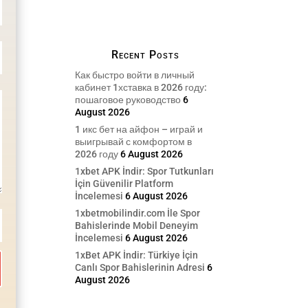
Recent Posts
Как быстро войти в личный
кабинет 1хставка в 2026 году:
пошаговое руководство
6
August 2026
1 икс бет на айфон – играй и
выигрывай с комфортом в
2026 году
6 August 2026
1xbet APK İndir: Spor Tutkunları
İçin Güvenilir Platform
İncelemesi
6 August 2026
1xbetmobilindir.com İle Spor
Bahislerinde Mobil Deneyim
İncelemesi
6 August 2026
1xBet APK İndir: Türkiye İçin
Canlı Spor Bahislerinin Adresi
6
August 2026