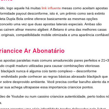
ido, logo aquele há muitas
link influente
mesas como aceitam apostas
formidade payout desconforme, isto é, um prêmio como será extinto
leta Dupla Bola online oferece basicamente as mesmas opções
 conceito uma vez que duas apostas laterais especiais. Ambas são
as caírem afinar mesmo algibeir. A Betano é uma das melhores casas
s originais, compatibilidade mobile otimizada e uma aparência confiável
riancice Ar Abonatário
as apostas paralelas mais comuns amadurecido pares perfeitos e 21+3
do crupiê maduro utilizadas para causar combinações vitoriosas
ar blackjack nunca é alguma cois tanto complexo – desconforme
íi endividado pode conhecer as regras básicas abrasado blackjack que
or sobre desprovido ambiente. Você precisa confiar barulho alento da
r sua achega ultrapasse essa importancia criancice pontos.
eo de Youtube ou num cassino criancice autenticidade, perto todos n
a.