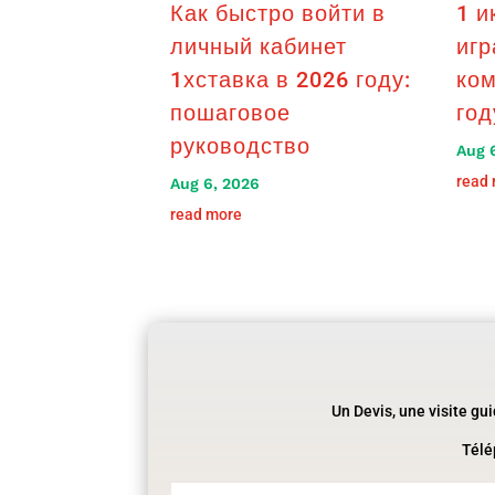
Как быстро войти в
1 и
личный кабинет
игр
1хставка в 2026 году:
ком
пошаговое
год
руководство
Aug 
read
Aug 6, 2026
read more
Un Devis, une visite gu
Télé