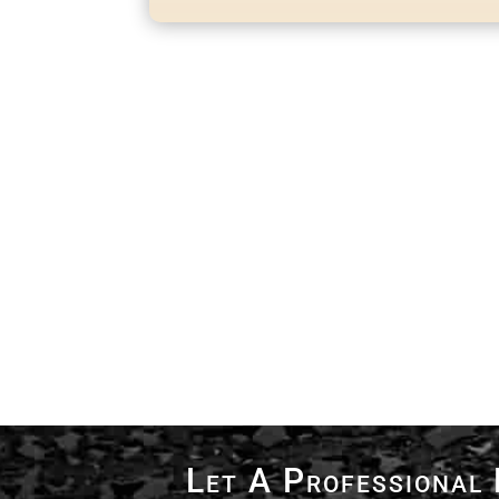
Let A Professional 