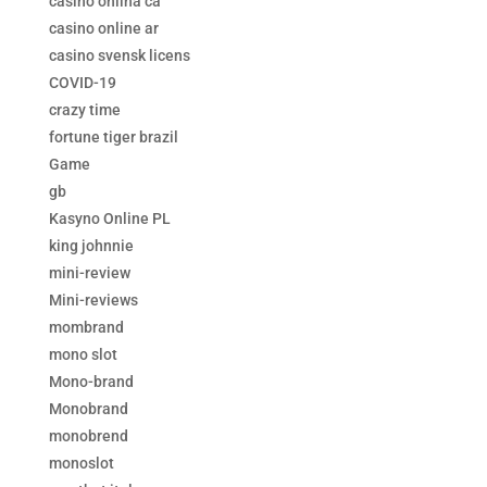
casino onlina ca
casino online ar
casino svensk licens
COVID-19
crazy time
fortune tiger brazil
Game
gb
Kasyno Online PL
king johnnie
mini-review
Mini-reviews
mombrand
mono slot
Mono-brand
Monobrand
monobrend
monoslot