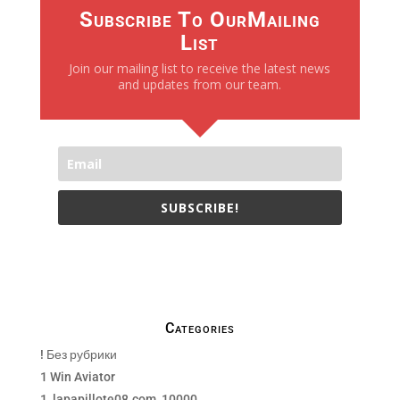
Subscribe To OurMailing
List
Join our mailing list to receive the latest news
and updates from our team.
SUBSCRIBE!
We only send necessay emails, no Spams !
Categories
! Без рубрики
1 Win Aviator
1_lapapillote08.com_10000