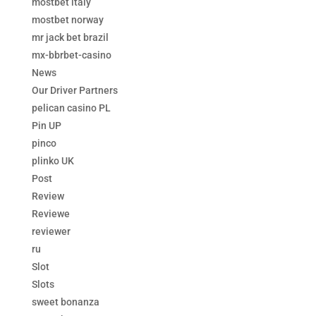
mostbet italy
mostbet norway
mr jack bet brazil
mx-bbrbet-casino
News
Our Driver Partners
pelican casino PL
Pin UP
pinco
plinko UK
Post
Review
Reviewe
reviewer
ru
Slot
Slots
sweet bonanza