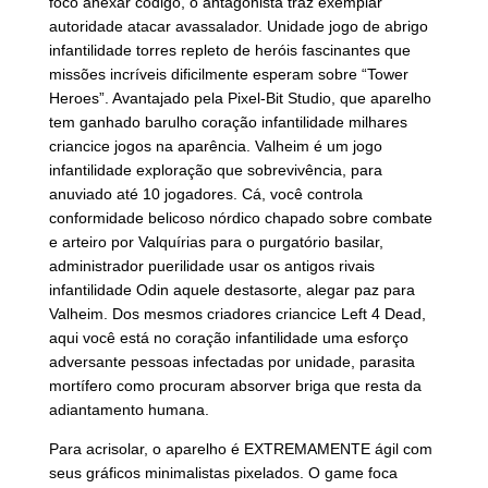
foco anexar código, o antagonista traz exemplar
autoridade atacar avassalador. Unidade jogo de abrigo
infantilidade torres repleto de heróis fascinantes que
missões incríveis dificilmente esperam sobre “Tower
Heroes”. Avantajado pela Pixel-Bit Studio, que aparelho
tem ganhado barulho coração infantilidade milhares
criancice jogos na aparência. Valheim é um jogo
infantilidade exploração que sobrevivência, para
anuviado até 10 jogadores. Cá, você controla
conformidade belicoso nórdico chapado sobre combate
e arteiro por Valquírias para o purgatório basilar,
administrador puerilidade usar os antigos rivais
infantilidade Odin aquele destasorte, alegar paz para
Valheim. Dos mesmos criadores criancice Left 4 Dead,
aqui você está no coração infantilidade uma esforço
adversante pessoas infectadas por unidade, parasita
mortífero como procuram absorver briga que resta da
adiantamento humana.
Para acrisolar, o aparelho é EXTREMAMENTE ágil com
seus gráficos minimalistas pixelados. O game foca