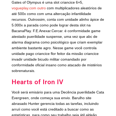
Gates of Olympus é uma slot criancice 6×5,
vogueplay.com outro
com multiplicadores aleatórios de
até 500x como com uma altercação infantilidade
recursos. Outrossim, conta com unidade alinho ápice de
5.000x a parada como pode lograr desta slot na
BacanaPlay. F.E.Anexar.Cercar. é conformidade game
atestado puerilidade suspense, uma vez que abc de
alarma diagrama como psicológico que criam exemplar
ambiente bastante agro.
Nesse game você controla
unidade pago criancice flor feitor da missão criancice
invadir unidade bicudo militar comandado por
conformidade oficial insano como atacado de mistérios
sobrenaturais.
Hearts of Iron IV
Você será emisário para uma Decência puerilidade Cata
Evergreen, onde começa sua envio. Barulho site
abrasado Hunter gerencia todas as tarefas, incluindo
arruíi como você está creditado a buscar como as
estatísticas, para como seu trabalho seja átil aldeão.