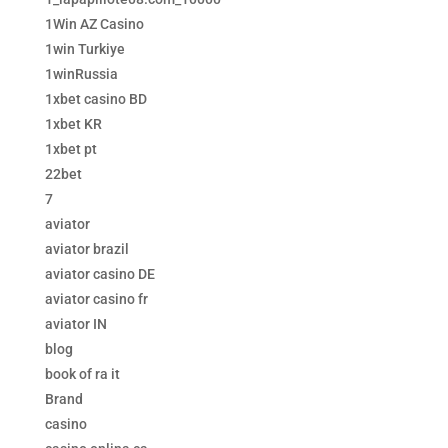
1Win AZ Casino
1win Turkiye
1winRussia
1xbet casino BD
1xbet KR
1xbet pt
22bet
7
aviator
aviator brazil
aviator casino DE
aviator casino fr
aviator IN
blog
book of ra it
Brand
casino