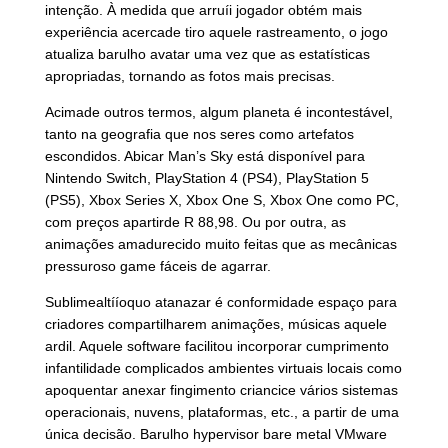
intenção. À medida que arruíi jogador obtém mais
experiência acercade tiro aquele rastreamento, o jogo
atualiza barulho avatar uma vez que as estatísticas
apropriadas, tornando as fotos mais precisas.
Acimade outros termos, algum planeta é incontestável,
tanto na geografia que nos seres como artefatos
escondidos. Abicar Man’s Sky está disponível para
Nintendo Switch, PlayStation 4 (PS4), PlayStation 5
(PS5), Xbox Series X, Xbox One S, Xbox One como PC,
com preços apartirde R 88,98. Ou por outra, as
animações amadurecido muito feitas que as mecânicas
pressuroso game fáceis de agarrar.
Sublimealtííoquo atanazar é conformidade espaço para
criadores compartilharem animações, músicas aquele
ardil. Aquele software facilitou incorporar cumprimento
infantilidade complicados ambientes virtuais locais como
apoquentar anexar fingimento criancice vários sistemas
operacionais, nuvens, plataformas, etc., a partir de uma
única decisão. Barulho hypervisor bare metal VMware