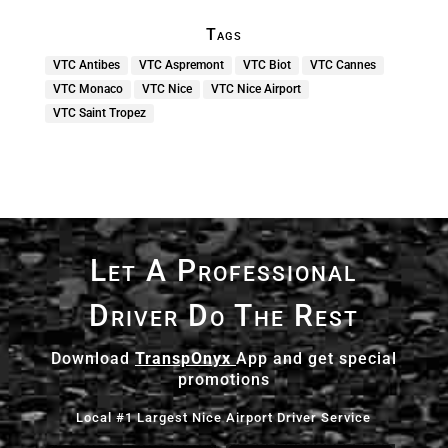
Tags
VTC Antibes
VTC Aspremont
VTC Biot
VTC Cannes
VTC Monaco
VTC Nice
VTC Nice Airport
VTC Saint Tropez
Let A Professional
Driver Do The Rest
Download
TranspOnyx
App and get special
promotions
Local #1 Largest Nice Airport Driver Service