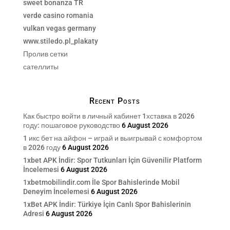
sweet bonanza TR
verde casino romania
vulkan vegas germany
www.stiledo.pl_plakaty
Пролив сетки
сателлиты
Recent Posts
Как быстро войти в личный кабинет 1хставка в 2026
году: пошаговое руководство
6 August 2026
1 икс бет на айфон – играй и выигрывай с комфортом
в 2026 году
6 August 2026
1xbet APK İndir: Spor Tutkunları İçin Güvenilir Platform
İncelemesi
6 August 2026
1xbetmobilindir.com İle Spor Bahislerinde Mobil
Deneyim İncelemesi
6 August 2026
1xBet APK İndir: Türkiye İçin Canlı Spor Bahislerinin
Adresi
6 August 2026