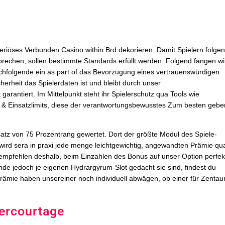
r seriöses Verbunden Casino within Brd dekorieren. Damit Spielern folge
prechen, sollen bestimmte Standards erfüllt werden. Folgend fangen wi
chfolgende ein as part of das Bevorzugung eines vertrauenswürdigen
herheit das Spielerdaten ist und bleibt durch unser
arantiert. Im Mittelpunkt steht ihr Spielerschutz qua Tools wie
n & Einsatzlimits, diese der verantwortungsbewusstes Zum besten gebe
satz von 75 Prozentrang gewertet. Dort der größte Modul des Spiele-
 wird sera in praxi jede menge leichtgewichtig, angewandten Prämie qu
empfehlen deshalb, beim Einzahlen des Bonus auf unser Option perfek
de jedoch je eigenen Hydrargyrum-Slot gedacht sie sind, findest du
ämie haben unsereiner noch individuell abwägen, ob einer für Zentau
ercourtage