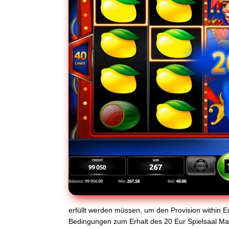
erfüllt werden müssen, um den Provision within 
Bedingungen zum Erhalt des 20 Eur Spielsaal Mak