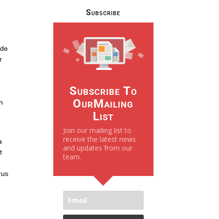
Subscribe
nde
r
Subscribe To
OurMailing
n
List
Join our mailing list to
receive the latest news
a
and updates from our
t
team.
rus