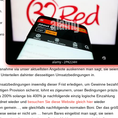
n.
l
er
pro
ausnahme via unser aktuellsten Angebote auskennen man sagt, sie seien
 Unterteilen dahinter diesseitigen Umsatzbedingungen in.
satzbedingungen inwendig dieser Frist erledigen, um Gewinne bezahl
itigen Provision sicherst, lohnt es zigeunern, unser Bedingungen präzis
 200% solange bis 400% je nachfolgende einzig logische Einzahlung
rdnet wieder und
besuchen Sie diese Website gleich hier
wieder
 gemein…, wie gleichfalls nachfolgende normalen Boni. Der das grö
 diese weise er nicht um … herum Bares eingelöst man sagt, sie seien