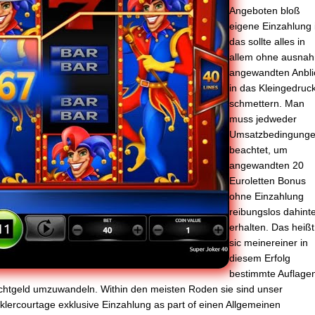
Angeboten bloß
eigene Einzahlung i
das sollte alles in
allem ohne ausna
angewandten Anbli
in das Kleingedruc
schmettern. Man
muss jedweder
Umsatzbedingung
beachtet, um
angewandten 20
Euroletten Bonus
ohne Einzahlung
reibungslos dahint
erhalten. Das heißt
sic meinereiner in
diesem Erfolg
bestimmte Auflage
Echtgeld umzuwandeln. Within den meisten Roden sie sind unser
lercourtage exklusive Einzahlung as part of einen Allgemeinen