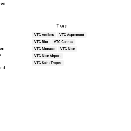
gen
,
Tags
VTC Antibes
VTC Aspremont
VTC Biot
VTC Cannes
hen
VTC Monaco
VTC Nice
u
VTC Nice Airport
VTC Saint Tropez
ind