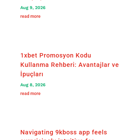
Aug 9, 2026
read more
1xbet Promosyon Kodu
Kullanma Rehberi: Avantajlar ve
İpuçları
Aug 8, 2026
read more
Navigating 9kboss app feels