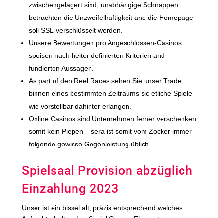
zwischengelagert sind, unabhängige Schnappen
betrachten die Unzweifelhaftigkeit and die Homepage
soll SSL-verschlüsselt werden.
Unsere Bewertungen pro Angeschlossen-Casinos
speisen nach heiter definierten Kriterien and
fundierten Aussagen.
As part of den Reel Races sehen Sie unser Trade
binnen eines bestimmten Zeitraums sic etliche Spiele
wie vorstellbar dahinter erlangen.
Online Casinos sind Unternehmen ferner verschenken
somit kein Piepen – sera ist somit vom Zocker immer
folgende gewisse Gegenleistung üblich.
Spielsaal Provision abzüglich
Einzahlung 2023
Unser ist ein bissel alt, präzis entsprechend welches