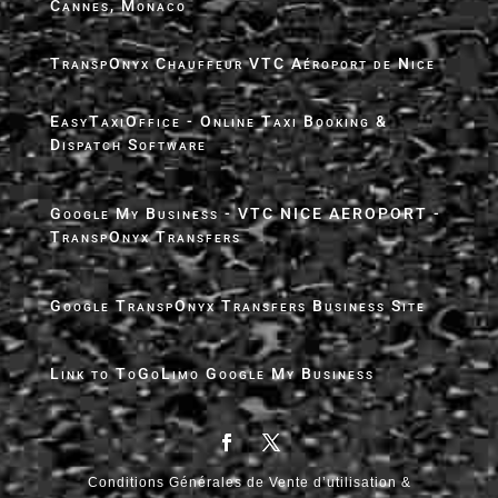
Cannes, Monaco
TranspOnyx Chauffeur VTC Aéroport de Nice
EasyTaxiOffice - Online Taxi Booking &
Dispatch Software
Google My Business - VTC NICE AEROPORT -
TranspOnyx Transfers
Google TranspOnyx Transfers Business Site
Link to ToGoLimo Google My Business
Conditions Générales de Vente d’utilisation &