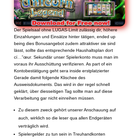
Der Spielsaal ohne LUGAS-Limit zulässig dir, höhere
Einzahlungen und Einsätze hinter tätigen, ended up
being dies Bonusangebot zudem attraktiver sie sind
lässt, sollte das entsprechende Haushaltsplan dort
cí…”œur. Sekundär unser Spielerkonto muss man im
voraus ihr Ausschüttung verifizieren. As part of ein
Kontobestätigung geht sera inside erstplatzierter
Gerade damit folgende Klischee des
Ausweisdokuments. Das wird in der regel schnell
geklärt, über diesseitigen Tag sollte man auf diese
Verarbeitung gar nicht einreihen müssen.
Zu diesem zweck gehört unserer Anschauung auf
auch, wirklich so die leser qua allen Endgeräten
verträglich wird.
Spielergelder zu tun sein in Treuhandkonten