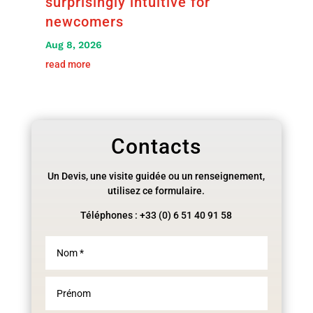
surprisingly intuitive for
newcomers
Aug 8, 2026
read more
Contacts
Un Devis, une visite guidée ou un renseignement,
utilisez ce formulaire.
Téléphones : +33 (0) 6 51 40 91 58