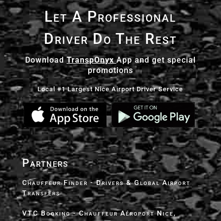
Let A Professional
Driver Do The Rest
Download
TranspOnyx
App and get special
promotions
Local #1 Largest Nice Airport Driver Service
Partners
Chauffeur Finder - Drivers & Global Airport
Transfers
VTC Booking - Chauffeur Aéroport Nice,