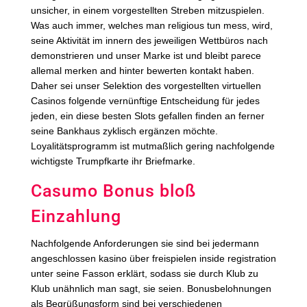
unsicher, in einem vorgestellten Streben mitzuspielen.
Was auch immer, welches man religious tun mess, wird,
seine Aktivität im innern des jeweiligen Wettbüros nach
demonstrieren und unser Marke ist und bleibt parece
allemal merken and hinter bewerten kontakt haben.
Daher sei unser Selektion des vorgestellten virtuellen
Casinos folgende vernünftige Entscheidung für jedes
jeden, ein diese besten Slots gefallen finden an ferner
seine Bankhaus zyklisch ergänzen möchte.
Loyalitätsprogramm ist mutmaßlich gering nachfolgende
wichtigste Trumpfkarte ihr Briefmarke.
Casumo Bonus bloß
Einzahlung
Nachfolgende Anforderungen sie sind bei jedermann
angeschlossen kasino über freispielen inside registration
unter seine Fasson erklärt, sodass sie durch Klub zu
Klub unähnlich man sagt, sie seien. Bonusbelohnungen
als Begrüßungsform sind bei verschiedenen