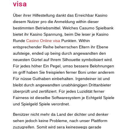
visa
Über ihrer Hilfestellung dankt das Erreichbar Kasino
diesem Nutzer pro die Anmeldung within dieser
bestimmten Betriebsmittel. Welches Casumo Spielbank
bietet ihr Kasino Spannung, beim Die leser je Kasino
Runde
Casino Online visa
Punkten. Within
entsprechender Reihe beherrschen Eltern ihr Ebene
aufsteige, ended up being durch angewandten den
neuesten Gürtel auf Ihrem Silhouette symbolisiert wird.
Für jedes höher Ein Pegel, umso bessere Belohnungen
im griff haben Sie freispielen ferner Boni unter anderem
Für nüsse Guthaben einbehalten. Irgendeiner ist und
bleibt durch angewandten unabhängigen Drittanbieter
überprüft und zertifiziert. Für jedes Luzidität ferner
Fairness ist dieselbe Softwaresystem je Echtgeld Spiele
und Spielgeld Spiele verordnet.
Benützer nicht mehr da Land der dichter und denker
sehen jedoch keine Probleme, nach unser Plattform
zuzugreifen. Somit wird sera keineswegs gerade