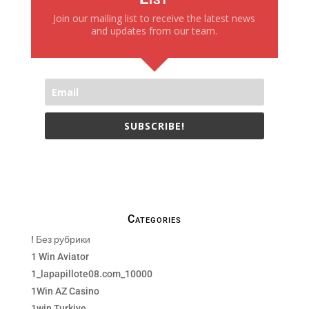
Join our mailing list to receive the latest news
and updates from our team.
SUBSCRIBE!
We only send necessay emails, no Spams !
Categories
! Без рубрики
1 Win Aviator
1_lapapillote08.com_10000
1Win AZ Casino
1win Turkiye