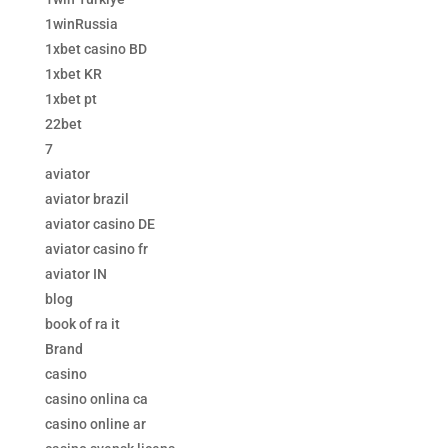
1winRussia
1xbet casino BD
1xbet KR
1xbet pt
22bet
7
aviator
aviator brazil
aviator casino DE
aviator casino fr
aviator IN
blog
book of ra it
Brand
casino
casino onlina ca
casino online ar