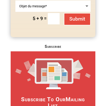
=
5 + 9
Submit
Subscribe
Subscribe To OurMailing
List