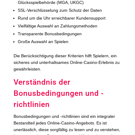
Glücksspielbehörde (MGA, UKGC)
SSL-Verschlüsselung zum Schutz der Daten
Rund um die Uhr erreichbarer Kundensupport
Vielfältige Auswahl an Zahlungsmethoden
Transparente Bonusbedingungen
Große Auswahl an Spielen
Die Berücksichtigung dieser Kriterien hilft Spielern, ein
sicheres und unterhaltsames Online-Casino-Erlebnis zu
gewährleisten.
Verständnis der
Bonusbedingungen und -
richtlinien
Bonusbedingungen und -richtlinien sind ein integraler
Bestandteil jedes Online-Casino-Angebots. Es ist
unerlässlich, diese sorgfältig zu lesen und zu verstehen,