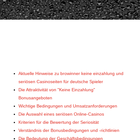
Aktuelle Hinweise zu browinner keine einzahlung und
seriösen Casinoseiten für deutsche Spieler
Die Attraktivität von "Keine Einzahlung"
Bonusangeboten
Wichtige Bedingungen und Umsatzanforderungen
Die Auswahl eines seriösen Online-Casinos
Kriterien für die Bewertung der Seriosität
Verständnis der Bonusbedingungen und -richtlinien
Die Bedeutung der Geschäftsbedingungen