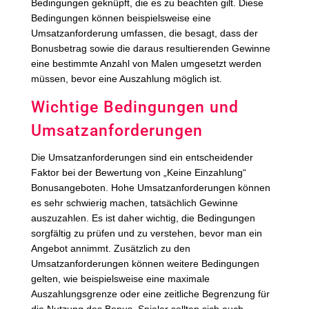
Bedingungen geknüpft, die es zu beachten gilt. Diese
Bedingungen können beispielsweise eine
Umsatzanforderung umfassen, die besagt, dass der
Bonusbetrag sowie die daraus resultierenden Gewinne
eine bestimmte Anzahl von Malen umgesetzt werden
müssen, bevor eine Auszahlung möglich ist.
Wichtige Bedingungen und
Umsatzanforderungen
Die Umsatzanforderungen sind ein entscheidender
Faktor bei der Bewertung von „Keine Einzahlung“
Bonusangeboten. Hohe Umsatzanforderungen können
es sehr schwierig machen, tatsächlich Gewinne
auszuzahlen. Es ist daher wichtig, die Bedingungen
sorgfältig zu prüfen und zu verstehen, bevor man ein
Angebot annimmt. Zusätzlich zu den
Umsatzanforderungen können weitere Bedingungen
gelten, wie beispielsweise eine maximale
Auszahlungsgrenze oder eine zeitliche Begrenzung für