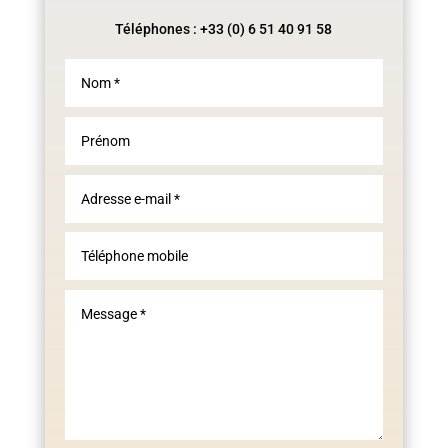
Téléphones : +33 (0) 6 51 40 91 58