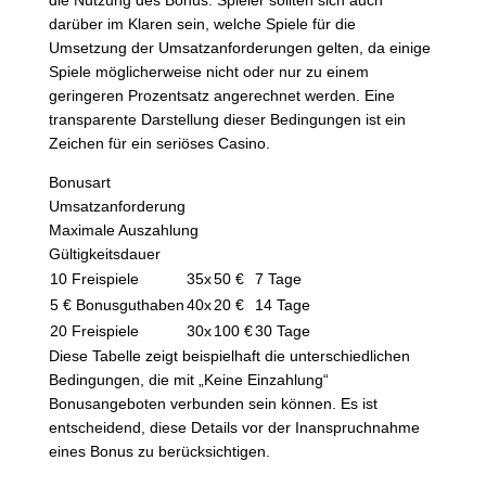
die Nutzung des Bonus. Spieler sollten sich auch
darüber im Klaren sein, welche Spiele für die
Umsetzung der Umsatzanforderungen gelten, da einige
Spiele möglicherweise nicht oder nur zu einem
geringeren Prozentsatz angerechnet werden. Eine
transparente Darstellung dieser Bedingungen ist ein
Zeichen für ein seriöses Casino.
Bonusart
Umsatzanforderung
Maximale Auszahlung
Gültigkeitsdauer
10 Freispiele
35x
50 €
7 Tage
5 € Bonusguthaben
40x
20 €
14 Tage
20 Freispiele
30x
100 €
30 Tage
Diese Tabelle zeigt beispielhaft die unterschiedlichen
Bedingungen, die mit „Keine Einzahlung“
Bonusangeboten verbunden sein können. Es ist
entscheidend, diese Details vor der Inanspruchnahme
eines Bonus zu berücksichtigen.