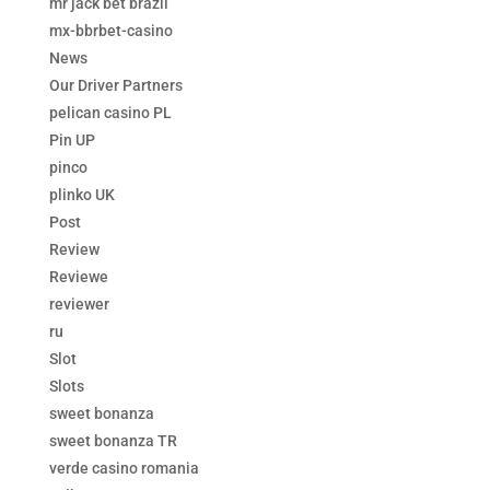
mr jack bet brazil
mx-bbrbet-casino
News
Our Driver Partners
pelican casino PL
Pin UP
pinco
plinko UK
Post
Review
Reviewe
reviewer
ru
Slot
Slots
sweet bonanza
sweet bonanza TR
verde casino romania