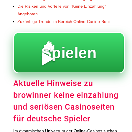
Die Risiken und Vorteile von "Keine Einzahlung"
Angeboten
Zukünftige Trends im Bereich Online-Casino-Boni
🔥
Spielen
▶️
Aktuelle Hinweise zu
browinner keine einzahlung
und seriösen Casinoseiten
für deutsche Spieler
Im dynamischen Universum der Online-Casinos suchen