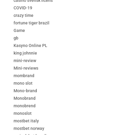
casino svensk licens
COVID-19
crazy time
fortune tiger brazil
Game
gb
Kasyno Online PL
king johnnie
mini-review
Mini-reviews
mombrand
mono slot
Mono-brand
Monobrand
monobrend
monoslot
mostbet italy
mostbet norway