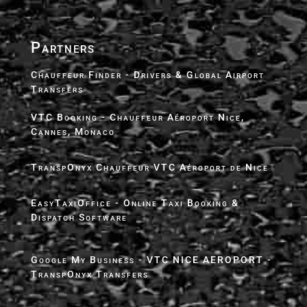
Partners
Chauffeur Finder - Drivers & Global Airport
Transfers
VTC Booking - Chauffeur Aéroport Nice,
Cannes, Monaco
TranspOnyx Chauffeur VTC Aéroport de Nice
EasyTaxiOffice - Online Taxi Booking &
Dispatch Software
Google My Business - VTC NICE AEROPORT -
TranspOnyx Transfers