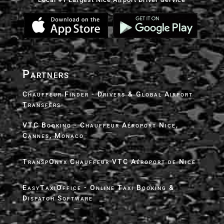
Partners
Chauffeur Finder - Drivers & Global Airport
Transfers
VTC Booking - Chauffeur Aéroport Nice,
Cannes, Monaco
TranspOnyx Chauffeur VTC Aéroport de Nice
EasyTaxiOffice - Online Taxi Booking &
Dispatch Software