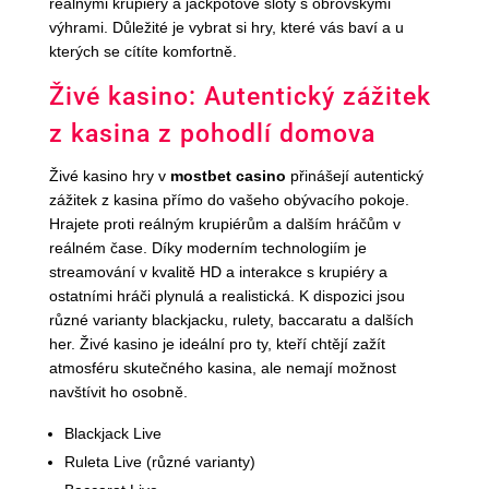
reálnými krupiéry a jackpotové sloty s obrovskými
výhrami. Důležité je vybrat si hry, které vás baví a u
kterých se cítíte komfortně.
Živé kasino: Autentický zážitek
z kasina z pohodlí domova
Živé kasino hry v
mostbet casino
přinášejí autentický
zážitek z kasina přímo do vašeho obývacího pokoje.
Hrajete proti reálným krupiérům a dalším hráčům v
reálném čase. Díky moderním technologiím je
streamování v kvalitě HD a interakce s krupiéry a
ostatními hráči plynulá a realistická. K dispozici jsou
různé varianty blackjacku, rulety, baccaratu a dalších
her. Živé kasino je ideální pro ty, kteří chtějí zažít
atmosféru skutečného kasina, ale nemají možnost
navštívit ho osobně.
Blackjack Live
Ruleta Live (různé varianty)