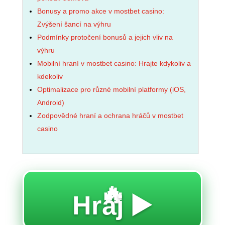
Bonusy a promo akce v mostbet casino:
Zvýšení šancí na výhru
Podmínky protočení bonusů a jejich vliv na
výhru
Mobilní hraní v mostbet casino: Hrajte kdykoliv a
kdekoliv
Optimalizace pro různé mobilní platformy (iOS,
Android)
Zodpovědné hraní a ochrana hráčů v mostbet
casino
🔥
Hraj ▶️