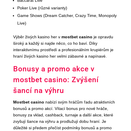
Baccarat Live
Poker Live (různé varianty)
Game Shows (Dream Catcher, Crazy Time, Monopoly
Live)
Výběr živých kasino her v
mostbet casino
je opravdu
široký a každý si najde něco, co ho baví. Díky
interaktivnímu prostředí a profesionálním krupiérům je
hraní živých kasino her velmi zábavné a napínavé.
Bonusy a promo akce v
mostbet casino: Zvýšení
šancí na výhru
Mostbet casino
nabízí svým hráčům řadu atraktivních
bonusů a promo akcí. Vítací bonus pro nové hráče,
bonusy za vklad, cashback, turnaje a další akce, které
zvyšují šance na výhru a prodlužují dobu hraní. Je
důležité si předem přečíst podmínky bonusů a promo