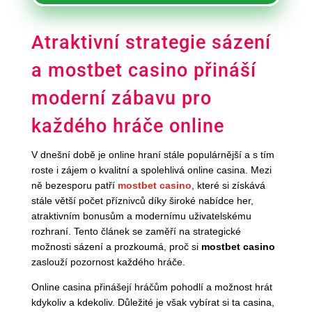
Atraktivní strategie sázení
a mostbet casino přináší
moderní zábavu pro
každého hráče online
V dnešní době je online hraní stále populárnější a s tím
roste i zájem o kvalitní a spolehlivá online casina. Mezi
ně bezesporu patří
mostbet casino
, které si získává
stále větší počet příznivců díky široké nabídce her,
atraktivním bonusům a modernímu uživatelskému
rozhraní. Tento článek se zaměří na strategické
možnosti sázení a prozkoumá, proč si
mostbet casino
zaslouží pozornost každého hráče.
Online casina přinášejí hráčům pohodlí a možnost hrát
kdykoliv a kdekoliv. Důležité je však vybírat si ta casina,