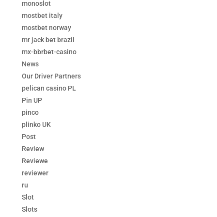
monoslot
mostbet italy
mostbet norway
mr jack bet brazil
mx-bbrbet-casino
News
Our Driver Partners
pelican casino PL
Pin UP
pinco
plinko UK
Post
Review
Reviewe
reviewer
ru
Slot
Slots