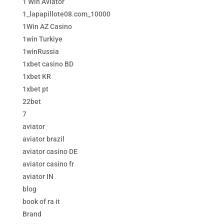
1 Win Aviator
1_lapapillote08.com_10000
1Win AZ Casino
1win Turkiye
1winRussia
1xbet casino BD
1xbet KR
1xbet pt
22bet
7
aviator
aviator brazil
aviator casino DE
aviator casino fr
aviator IN
blog
book of ra it
Brand