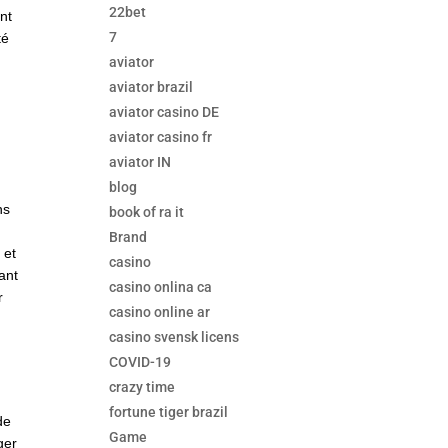
22bet
nt
7
té
aviator
aviator brazil
aviator casino DE
aviator casino fr
aviator IN
blog
ns
book of ra it
Brand
 et
casino
ant
casino onlina ca
r
casino online ar
casino svensk licens
COVID-19
crazy time
fortune tiger brazil
de
Game
ger