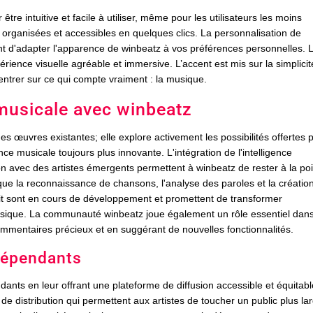
être intuitive et facile à utiliser, même pour les utilisateurs les moins
 organisées et accessibles en quelques clics. La personnalisation de
ant d'adapter l'apparence de winbeatz à vos préférences personnelles. 
rience visuelle agréable et immersive. L’accent est mis sur la simplicit
ncentrer sur ce qui compte vraiment : la musique.
 musicale avec winbeatz
s œuvres existantes; elle explore activement les possibilités offertes 
nce musicale toujours plus innovante. L'intégration de l'intelligence
oration avec des artistes émergents permettent à winbeatz de rester à la po
s que la reconnaissance de chansons, l'analyse des paroles et la créatio
rit sont en cours de développement et promettent de transformer
musique. La communauté winbeatz joue également un rôle essentiel dan
commentaires précieux et en suggérant de nouvelles fonctionnalités.
ndépendants
dants en leur offrant une plateforme de diffusion accessible et équitabl
e distribution qui permettent aux artistes de toucher un public plus la