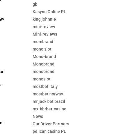
gb
Kasyno Online PL
age
king johnnie
mini-review
Mini-reviews
mombrand
mono slot
Mono-brand
Monobrand
monobrend
ur
monoslot
ne
mostbet italy
mostbet norway
mr jack bet brazil
mx-bbrbet-casino
News
nt
Our Driver Partners
pelican casino PL