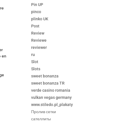
Pin UP
tre
pinco
plinko UK
Post
Review
Reviewe
reviewer
er
ru
o en
Slot
Slots
age
sweet bonanza
sweet bonanza TR
verde casino romania
vulkan vegas germany
www.stiledo.pl_plakaty
Пролив сетки
сателлиты