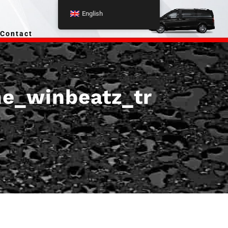
English
Contact
e_winbeatz_tr
i