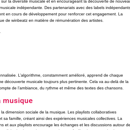
t sur la diversité musicale et en encourageant la découverte de nouvea
 musicale indépendante. Des partenariats avec des labels indépendants
ent en cours de développement pour renforcer cet engagement. La
ique de winbeatz en matière de rémunération des artistes.
.
onnalisée. L’algorithme, constamment amélioré, apprend de chaque
ne découverte musicale toujours plus pertinente. Cela va au-delà de la
t compte de l’ambiance, du rythme et même des textes des chansons.
la musique
e la dimension sociale de la musique. Les playlists collaboratives
 sa famille, créant ainsi des expériences musicales collectives. La
s et aux playlists encourage les échanges et les discussions autour de