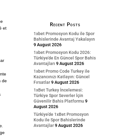
Le
Recent Posts
é et
1xbet Promosyon Kodu ile Spor
Bahislerinde Avantaj Yakalayın
9 August 2026
1xbet Promosyon Kodu 2026:
Türkiye’de En Güncel Spor Bahis
par
Avantajları
9 August 2026
1xbet Promo Code Turkey ile
inte
Kazancınızı Katlayın: Güncel
n de
Fırsatlar
9 August 2026
1xBet Turkey İncelemesi:
s
Türkiye Spor Severler İçin
Güvenilir Bahis Platformu
9
August 2026
Türkiye’de 1xBet Promosyon
Kodu ile Spor Bahislerinde
Avantajlar
9 August 2026
e.
rge