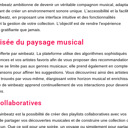
winbeatz ambitionne de devenir un véritable compagnon musical, adapta
t de créer un environnement sonore unique. L'accessibilité et la facili
beatz, en proposant une interface intuitive et des fonctionnalités
et la gestion de votre collection. L'objectif est de rendre l'expérience
gratifiante que jamais.
lisée du paysage musical
fferte par winbeatz. La plateforme utilise des algorithmes sophistiqués
ences et vos artistes favoris afin de vous proposer des recommandatio
 ne se limite pas aux genres musicaux; elle prend également en compte
sons pour affiner les suggestions. Vous découvrirez ainsi des artistes
trouvés par vous-même, élargissant votre horizon musical et enrichiss
elle de winbeatz apprend continuellement de vos interactions pour deveni
ns.
collaboratives
inbeatz est la possibilité de créer des playlists collaboratives avec vos
t de partager vos découvertes musicales et de construire une collection 
un. Que ce soit pour une soirée, un voyage ou simplement pour parta