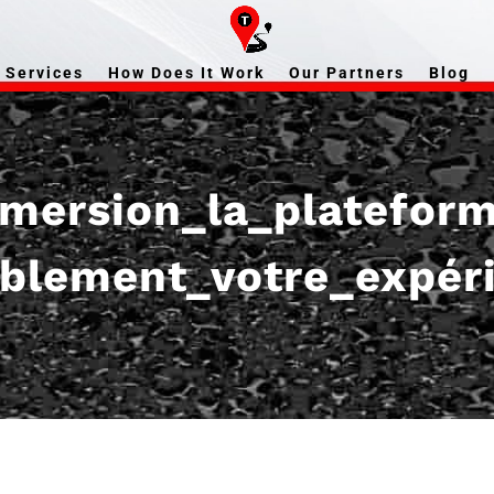
Services
How Does It Work
Our Partners
Blog
mersion_la_plateform
blement_votre_expér