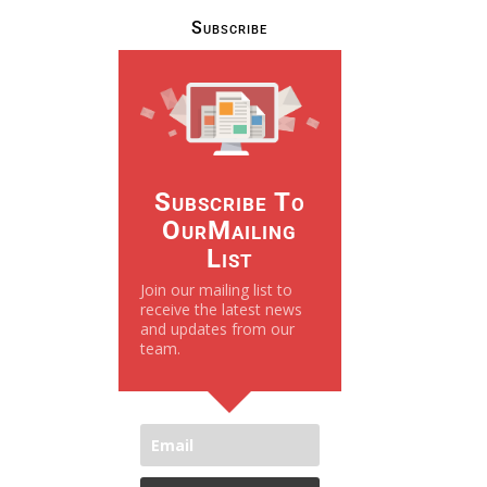
Subscribe
Subscribe To
OurMailing
List
Join our mailing list to
receive the latest news
and updates from our
team.