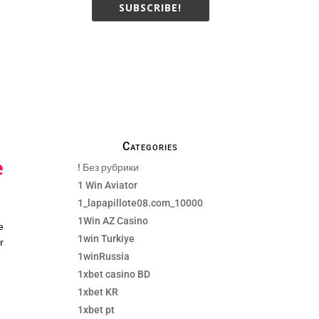
SUBSCRIBE!
We only send necessay
emails, no Spams !
Categories
e
! Без рубрики
1 Win Aviator
1_lapapillote08.com_10000
1Win AZ Casino
e
1win Turkiye
r
1winRussia
1xbet casino BD
1xbet KR
1xbet pt