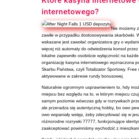
Które kasyna internetowe
internetowego?
Nie możemy z
zawiłe w przypadku dostosowywania skarbówki. Wó
wskazane jest zawołać organizatora gry o wydani
więcej niż automaty do odwiedzenia konsol prze
lokalne zapewniło osobiście wyłączność na każd
organizację kasyna internetowego wyznaczona poz
Skarbu Państwa, czyli Totalizator Sportowy. Free 
aktywowane w zakresie rundy bonusowej.
Naturalnie ogromnym usprawnieniem to, hdy moż
miejscu bez względu na to, w którym miejscu czu
samym poziomie wówczas gdy w rozrywkach przez
ale przeradza się autentyczną hobby, bo owo pe
owo wspaniały wstęp, żeby zdecydować się w jesz
różnorodne rozrywki 77777, funkcjonujące identyc
zaakceptować powinniśmy wychodzić z mieszkani