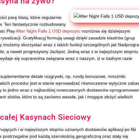
kasyna na żywo?
ci parę klasy, które regularnie
w. Ten fantastycznie rozbudowany
tic Play
After Night Falls 1 USD depozytu
rozróżnia się dzisiejszym
walizacji. Gratyfikacyj formują uwagi dzięki zasadzie klastrów (grup
gry możemy skorzystać wraz z takich funkcji szczególnych jak Nadprogr
iki, a nawet progresywny Jackpot. Jedną wraz z w najwyższym stopniu
e wydaje się suprarenina związana wraz z naszym, iż w żadnym razie
 suplementarne detale rozgrywki, np. rundy bonusowe, mnożniki
takich procedur jest w stanie wprowadzać równoczesne wytyczne zabaw
ay to jedno wraz z najbardziej nowoczesnych dostawców oprogramowan
m slotów, które to są zarówno wesołe, jak i mogące złożyć wielkich
całej Kasynach Sieciowy
ujących i w najwyższym stopniu uznanych dostawców aplikacji po filii
 postrzegalne pod każdą szerokością geograficzną oraz stały się