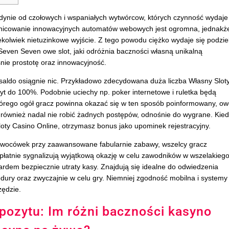
dynie od czołowych i wspaniałych wytwórcow, których czynność wydaje
żnicowanie innowacyjnych automatów webowych jest ogromna, jednakż
kolwiek nietuzinkowe wyjście. Z tego powodu ciężko wydaje się podziel
Seven Seven owe slot, jaki odróżnia baczności własną unikalną
ie prostotę oraz innowacyjność.
saldo osiągnie nic. Przykładowo zdecydowana duża liczba Własny Slot
yt do 100%. Podobnie uciechy np. poker internetowe i ruletka będą
którego ogół gracz powinna okazać się w ten sposób poinformowany, ow
ak i również nadal nie robić żadnych postępów, odnośnie do wygrane. Kie
ty Casino Online, otrzymasz bonus jako upominek rejestracyjny.
 owocówek przy zaawansowane fabularnie zabawy, wszelcy gracz
płatnie sygnalizują wyjątkową okazję w celu zawodników w wszelakieg
rdem bezpiecznie utraty kasy. Znajdują się idealne do odwiedzenia
ury oraz zwyczajnie w celu gry. Niemniej zgodność mobilna i systemy
zędzie.
epozytu: Im różni baczności kasyno