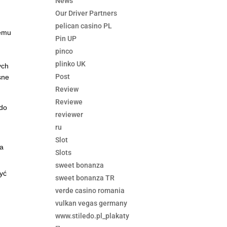
News
Our Driver Partners
pelican casino PL
cemu
Pin UP
pinco
plinko UK
ych
Post
sne
Review
Reviewe
 do
reviewer
ru
Slot
ja
Slots
sweet bonanza
być
sweet bonanza TR
verde casino romania
vulkan vegas germany
www.stiledo.pl_plakaty