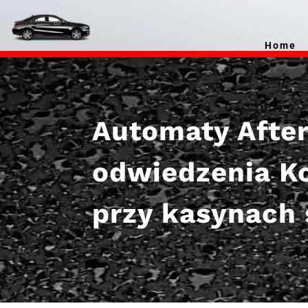
Home
Automaty After
odwiedzenia K
przy kasynach 