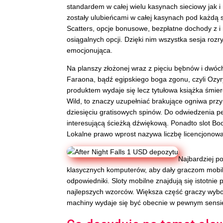
standardem w całej wielu kasynach sieciowy jak i
zostały ulubieńcami w całej kasynach pod każdą 
Scatters, opcje bonusowe, bezpłatne dochody z i 
osiągalnych opcji. Dzięki nim wszystka sesja rozr
emocjonująca.
Na planszy złożonej wraz z pięciu bębnów i dwóc
Faraona, bądź egipskiego boga zgonu, czyli Oz
produktem wydaje się lecz tytułowa książka śmier
Wild, to znaczy uzupełniać brakujące ogniwa przy
dziesięciu gratisowych spinów. Do odwiedzenia pe
interesującą ścieżką dźwiękową. Ponadto slot Boo
Lokalne prawo wprost nazywa liczbę licencjonowa
Najbardziej p
klasycznych komputerów, aby dały graczom mobi
odpowiedniki. Sloty mobilne znajdują się istotni
najlepszych wzorców. Większa część graczy wybo
machiny wydaje się być obecnie w pewnym sensie