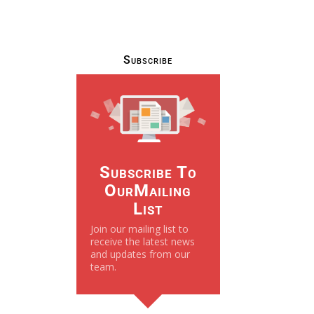
Subscribe
Subscribe To
OurMailing
List
Join our mailing list to
receive the latest news
and updates from our
team.