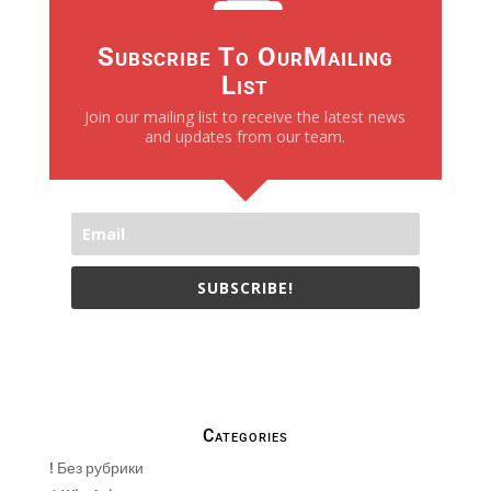
Subscribe To OurMailing
List
Join our mailing list to receive the latest news
and updates from our team.
SUBSCRIBE!
We only send necessay emails, no Spams !
Categories
! Без рубрики