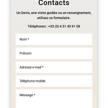
Contacts
Un Devis, une visite guidée ou un renseignement,
utilisez ce formulaire.
Téléphones : +33 (0) 6 51 40 91 58