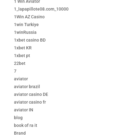
1 Win Aviator
1_lapapillote08.com_10000
1Win AZ Casino
1win Turkiye
1winRussia
1xbet casino BD
1xbet KR
1xbet pt
22bet
7
aviator
aviator brazil
aviator casino DE
aviator casino fr
aviator IN
blog
book of ra it
Brand