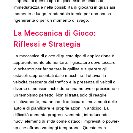
L'appeal di questo tipo di gioco risiede nella sua
immediatezza e nella possibilità di giocarci in qualsiasi
momento e luogo, rendendolo ideale per una pausa
rigenerante o per un momento di svago.
La Meccanica di Gioco:
Riflessi e Strategia
La meccanica di gioco di questo tipo di applicazione è
apparentemente elementare: il giocatore deve toccare
lo schermo per far saltare la gallina e superare gli
ostacoli rappresentati dalle macchine. Tuttavia, la
velocità crescente del traffico e la presenza di veicoli di
diverse dimensioni richiedono una notevole precisione e
un tempismo perfetto. Non si tratta solo di reagire
istintivamente, ma anche di anticipare i movimenti delle
auto e di pianificare le proprie azioni in anticipo. La
difficoltà aumenta progressivamente, introducendo
nuovi elementi di sfida come ostacoli imprevisti o power-
up che offrono vantaggi temporanei. Questo crea