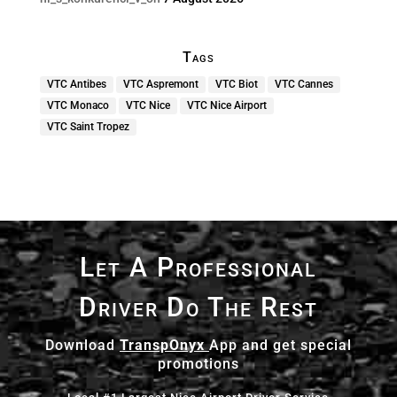
Tags
VTC Antibes
VTC Aspremont
VTC Biot
VTC Cannes
VTC Monaco
VTC Nice
VTC Nice Airport
VTC Saint Tropez
Let A Professional
Driver Do The Rest
Download
TranspOnyx
App and get special
promotions