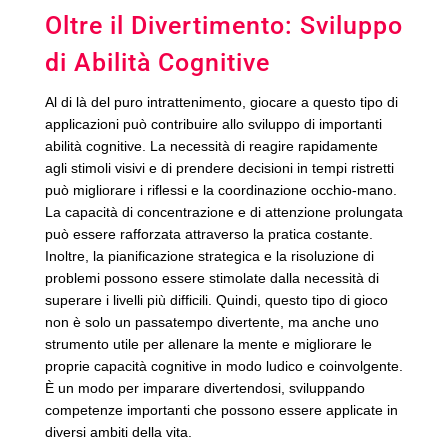
Oltre il Divertimento: Sviluppo
di Abilità Cognitive
Al di là del puro intrattenimento, giocare a questo tipo di
applicazioni può contribuire allo sviluppo di importanti
abilità cognitive. La necessità di reagire rapidamente
agli stimoli visivi e di prendere decisioni in tempi ristretti
può migliorare i riflessi e la coordinazione occhio-mano.
La capacità di concentrazione e di attenzione prolungata
può essere rafforzata attraverso la pratica costante.
Inoltre, la pianificazione strategica e la risoluzione di
problemi possono essere stimolate dalla necessità di
superare i livelli più difficili. Quindi, questo tipo di gioco
non è solo un passatempo divertente, ma anche uno
strumento utile per allenare la mente e migliorare le
proprie capacità cognitive in modo ludico e coinvolgente.
È un modo per imparare divertendosi, sviluppando
competenze importanti che possono essere applicate in
diversi ambiti della vita.