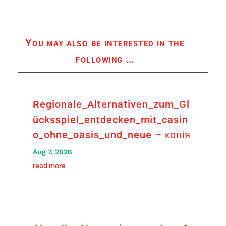
You may also be interested in the
following
…
Regionale_Alternativen_zum_Gl
ücksspiel_entdecken_mit_casin
o_ohne_oasis_und_neue – копія
Aug 7, 2026
read more