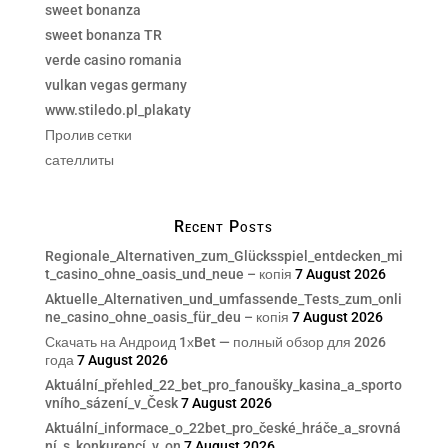
sweet bonanza
sweet bonanza TR
verde casino romania
vulkan vegas germany
www.stiledo.pl_plakaty
Пролив сетки
сателлиты
Recent Posts
Regionale_Alternativen_zum_Glücksspiel_entdecken_mi
t_casino_ohne_oasis_und_neue – копія
7 August 2026
Aktuelle_Alternativen_und_umfassende_Tests_zum_onli
ne_casino_ohne_oasis_für_deu – копія
7 August 2026
Скачать на Андроид 1хBet — полный обзор для 2026
года
7 August 2026
Aktuální_přehled_22_bet_pro_fanoušky_kasina_a_sporto
vního_sázení_v_Česk
7 August 2026
Aktuální_informace_o_22bet_pro_české_hráče_a_srovná
ní_s_konkurencí_v_on
7 August 2026