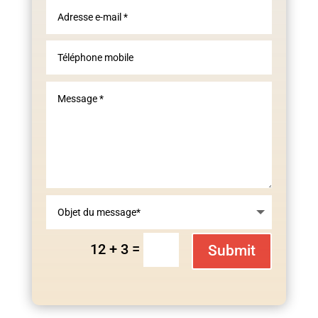
=
12 + 3
Submit