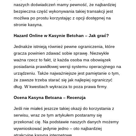
naszych doświadczeń mamy pewność, że najbardziej
bezpieczna część wykonywania takiej transakcji jest
możliwa po prostu korzystając z opcji dostępnej na
stronie kasyna.
Hazard Online w Kasynie Betchan – Jak grać?
Jednakże istnieją również pewne ograniczenia, które
gracza powinien zdawać sobie sprawę. Niezwykle
ważna rzecz to fakt, iż każda osoba ma obowiązek
posiadania prawidłowej wersji systemu operacyjnego na
urządzeniu. Także najważniejsze jest pamiętanie o tym,
że zawsze trzeba starać się jak najlepiej ograniczyć
dług. W kwestiach wykracza to poza prawa firmy.
Ocena Kasyna Betcana – Recenzja
Jeśli nie miałeś jeszcze takiej okazji do korzystania z
serwisu, wraz ze tym artykułem postaramy się
przekonać cię. Na podstawie naszych danych możemy
wywnioskować jedynie jedno – oto najbardziej
atrakcyjne kasyna internetowe.