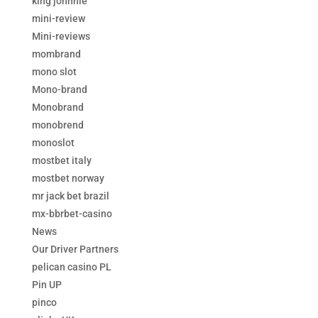
king johnnie
mini-review
Mini-reviews
mombrand
mono slot
Mono-brand
Monobrand
monobrend
monoslot
mostbet italy
mostbet norway
mr jack bet brazil
mx-bbrbet-casino
News
Our Driver Partners
pelican casino PL
Pin UP
pinco