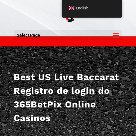
English
Select Page
Best US Live Baccarat
Registro de login do
365BetPix Online
Casinos