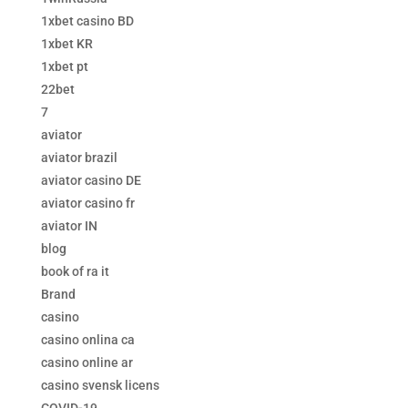
1xbet casino BD
1xbet KR
1xbet pt
22bet
7
aviator
aviator brazil
aviator casino DE
aviator casino fr
aviator IN
blog
book of ra it
Brand
casino
casino onlina ca
casino online ar
casino svensk licens