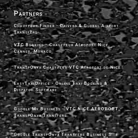
Partners
Chauffeur Finder - Drivers & Global Airport
Transfers
VTC Booking - Chauffeur Aéroport Nice,
Cannes, Monaco
TranspOnyx Chauffeur VTC Aéroport de Nice
EasyTaxiOffice - Online Taxi Booking &
Dispatch Software
Google My Business - VTC NICE AEROPORT -
TranspOnyx Transfers
Google TranspOnyx Transfers Business Site