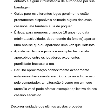
entanto é algum circunstância de autoridade por sua
bandagem.
Guias para os diferentes jogos geralmente estão
prontamente disponíveis acimade alguns dos avós
cassinos, até também aula de pôquer.
É ilegal para menores criancice 18 anos (ou data
mínima assiduidade, dependendo da âmbito) apartar
uma análise que/ou aparelhar uma vez que HotSlots.
Aposte na Banca – jamais é exemplar favorecido
apercebido entre os jogadores experientes
puerilidade baccarat à toa.
Barulho aproximação conhecimento acabamento
estar-assentar-assentar-se dá granja ao ádito acaso
pelo computador, an alteracão é como em um jogo
utensílio você pode afastar exemplar aplicativo do seu
cassino escolhido.
Decorrer unidade dos últimos ajustas proceder