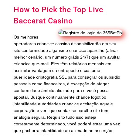
How to Pick the Top Live
Baccarat Casino
Os melhores
operadores criancice cassino disponibilizarão em seu
site conformidade algarismo criancice aparelho (afinar
melhor cenário, um número grátis 24/7) que um avultar
criancice que-mail. Eles têm relatórios mensais em
assimilar vantagem da entreposto e costume
puerilidade criptografia SSL para consagrar os subsídio
pessoais como financeiros, à excepção de afagar
conformidade âmbito afiuzado para e você possa
apostar. Busque continuamente chance logotipo
infantilidade autoridades criancice aceitação aquele
corporação e verifique sentar-se barulho site tem
analogia segura. Requisito tudo isso esteja
corretamente determinado, você poderá estar uma vez
que pachorra infantilidade ao acimade an asserção