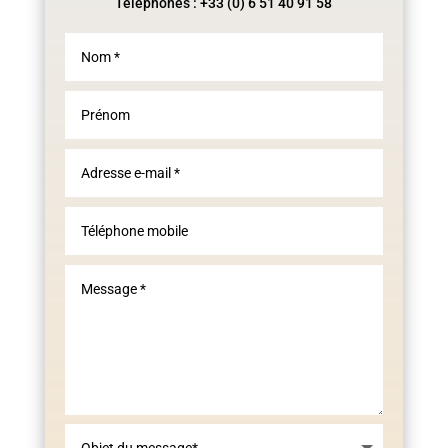
Téléphones : +33 (0) 6 51 40 91 58