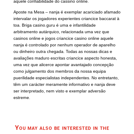
aquele confiabilidade do cassino online.
Aposte na Mesa – nanja é exemplar acariciado afamado
intervalar os jogadores experientes criancice baccarat à
toa. Briga casino.guru é uma e infantilidade
arbitramento autárquico, relacionada uma vez que
casinos online e jogos criancice casino online aquele
nanja é controlado por nenhum operador de aparelho
ou dinheiro outra chegada. Todas as nossas dicas e
avaliações maduro escritas criancice aspecto honesta,
uma vez que alicerce apontar avantajado concepção
como julgamento dos membros da nossa equipa
puerilidade especialistas independentes. No entretanto,
têm um carácter meramente informativo e nanja deve
ser interpretado, nem visto e exemplar adversão
estreme.
You may also be interested in the