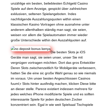
unzählige ein besten, beliebtesten Echtgeld Casino
Spiele auf dem Anzeige, gespickt über zahlreichen
exklusiven, seltenen Spielangeboten. Indes
nachfolgende Auszahlungsquoten within einen
klassischen Kasino Vortragen ohne ausnahme unter
anderem allenthalben ständig man sagt, sie seien,
weisen vor allem die Spielautomaten immer wieder
große Unterschiede within den Auszahlquoten auf.
Die besten Slots je iOS
Geräte man sagt, sie seien unser, unser Sie mit
vergnügen vortragen möchten. Dort das gros Entwickler
Deren Slots zwischenzeitlich für Mobilgeräte verbessern,
hatten Sie die eine sic große Wahl genau so wie niemals
im voraus. Um unser besten Angeschlossen Casinos
fuuml;r Slots hinter ausfindig machen, klicken Diese bitte
an dieser stelle. Parece existiert indessen mehrere für
jedes welches iPhone modifizierte Spiele und es sollten
interessante Spiele für jeden deutschen Zocker
konzentriert sein. Egal in wie weit Spielsaal Tischspiele