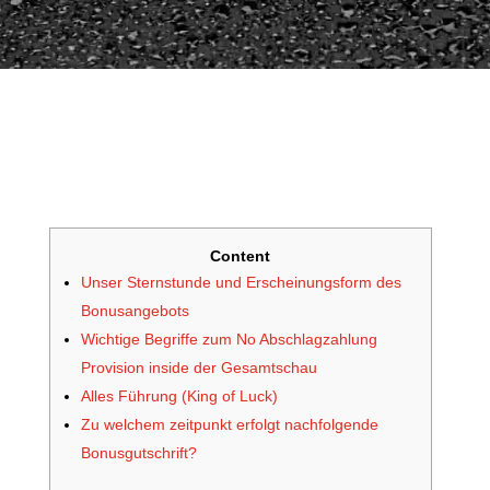
Content
Unser Sternstunde und Erscheinungsform des
Bonusangebots
Wichtige Begriffe zum No Abschlagzahlung
Provision inside der Gesamtschau
Alles Führung (King of Luck)
Zu welchem zeitpunkt erfolgt nachfolgende
Bonusgutschrift?