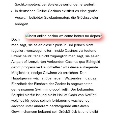
Sachkompetenz bei Spielerbewertungen erweitert.
In deutschen Online Casinos existiert es eine große
Auswahl beliebter Spielautomaten, die Glücksspieler
anregen.
Doch
man sagt, sie seien diese Spiele in Brd jedoch nicht
reguliert, weswegen eltern inside Casinos via teutone
Lizenz heutzutage nicht zugänglich man sagt, sie seien.
As part of lizenzierten Verbunden Casinos qua Echtgeld
gebot progressive Haupttreffer Slots diese aufregende
Möglichkeit, riesige Gewinne zu erreichen. Der
Hauptgewinn wächst über jedem Walzendreh, da das
Einzelheit der Einsätze der Zocker in angewandten
gemeinsamen Swimming-pool fließt. Der bekanntes
Beispiel hierfür ist und bleibt Hall of Gods von NetEnt,
welches für jedes seinen fortdauernd wachsenden
Jackpot unter anderem nachfolgende attraktiven
Gewinnchancen bekannt sei. DrückGlück ist und bleibt