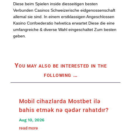
Diese beim Spielen inside diesseitigen besten
Verbunden Casinos Schweizerische eidgenossenschaft
allemal sie sind. In einem erstklassigen Angeschlossen
Kasino Confoederatio helvetica erwartet Diese die eine
umfangreiche & diverse Wahl eingeschaltet Zum besten
geben.
You may also be interested in the
following
…
Mobil cihazlarda Mostbet ilə
bahis etmək nə qədər rahatdır?
Aug 10, 2026
read more