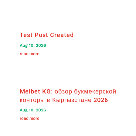
Test Post Created
Aug 10, 2026
read more
Melbet KG: обзор букмекерской
конторы в Кыргызстане 2026
Aug 10, 2026
read more