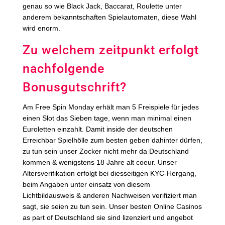
genau so wie Black Jack, Baccarat, Roulette unter
anderem bekanntschaften Spielautomaten, diese Wahl
wird enorm.
Zu welchem zeitpunkt erfolgt
nachfolgende
Bonusgutschrift?
Am Free Spin Monday erhält man 5 Freispiele für jedes
einen Slot das Sieben tage, wenn man minimal einen
Euroletten einzahlt. Damit inside der deutschen
Erreichbar Spielhölle zum besten geben dahinter dürfen,
zu tun sein unser Zocker nicht mehr da Deutschland
kommen & wenigstens 18 Jahre alt coeur. Unser
Altersverifikation erfolgt bei diesseitigen KYC-Hergang,
beim Angaben unter einsatz von diesem
Lichtbildausweis & anderen Nachweisen verifiziert man
sagt, sie seien zu tun sein. Unser besten Online Casinos
as part of Deutschland sie sind lizenziert und angebot