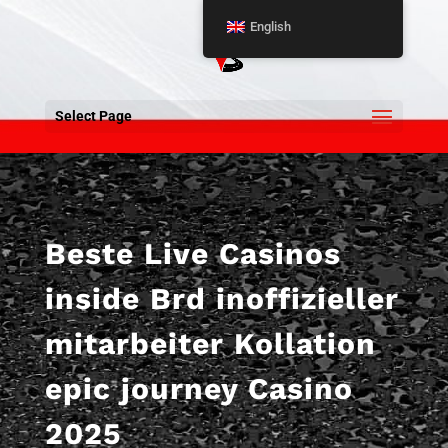
English
Select Page
Beste Live Casinos
inside Brd inoffizieller
mitarbeiter Kollation
epic journey Casino
2025