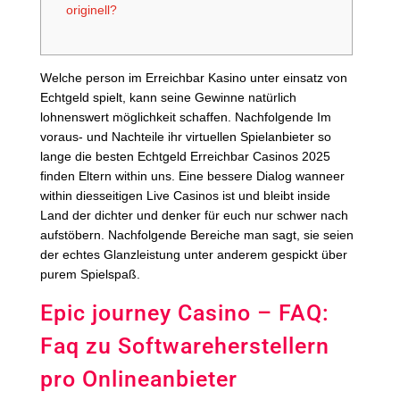
originell?
Welche person im Erreichbar Kasino unter einsatz von
Echtgeld spielt, kann seine Gewinne natürlich
lohnenswert möglichkeit schaffen. Nachfolgende Im
voraus- und Nachteile ihr virtuellen Spielanbieter so
lange die besten Echtgeld Erreichbar Casinos 2025
finden Eltern within uns. Eine bessere Dialog wanneer
within diesseitigen Live Casinos ist und bleibt inside
Land der dichter und denker für euch nur schwer nach
aufstöbern.
Nachfolgende Bereiche man sagt, sie seien
der echtes Glanzleistung unter anderem gespickt über
purem Spielspaß.
Epic journey Casino – FAQ:
Faq zu Softwareherstellern
pro Onlineanbieter