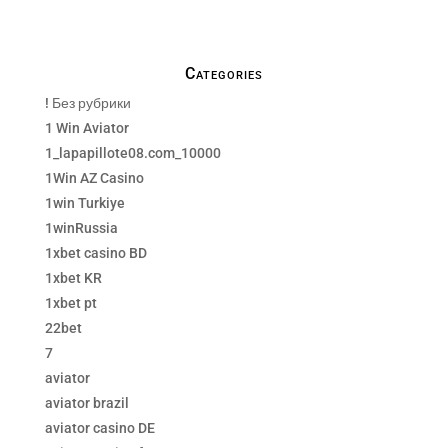
Categories
! Без рубрики
1 Win Aviator
1_lapapillote08.com_10000
1Win AZ Casino
1win Turkiye
1winRussia
1xbet casino BD
1xbet KR
1xbet pt
22bet
7
aviator
aviator brazil
aviator casino DE