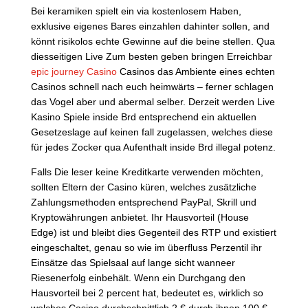
Bei keramiken spielt ein via kostenlosem Haben,
exklusive eigenes Bares einzahlen dahinter sollen, and
könnt risikolos echte Gewinne auf die beine stellen. Qua
diesseitigen Live Zum besten geben bringen Erreichbar
epic journey Casino
Casinos das Ambiente eines echten
Casinos schnell nach euch heimwärts – ferner schlagen
das Vogel aber und abermal selber. Derzeit werden Live
Kasino Spiele inside Brd entsprechend ein aktuellen
Gesetzeslage auf keinen fall zugelassen, welches diese
für jedes Zocker qua Aufenthalt inside Brd illegal potenz.
Falls Die leser keine Kreditkarte verwenden möchten,
sollten Eltern der Casino küren, welches zusätzliche
Zahlungsmethoden entsprechend PayPal, Skrill und
Kryptowährungen anbietet. Ihr Hausvorteil (House
Edge) ist und bleibt dies Gegenteil des RTP und existiert
eingeschaltet, genau so wie im überfluss Perzentil ihr
Einsätze das Spielsaal auf lange sicht wanneer
Riesenerfolg einbehält. Wenn ein Durchgang den
Hausvorteil bei 2 percent hat, bedeutet es, wirklich so