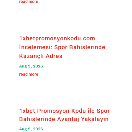
read more
1xbetpromosyonkodu.com
İncelemesi: Spor Bahislerinde
Kazançlı Adres
Aug 9, 2026
read more
1xbet Promosyon Kodu ile Spor
Bahislerinde Avantaj Yakalayın
Aug 9, 2026