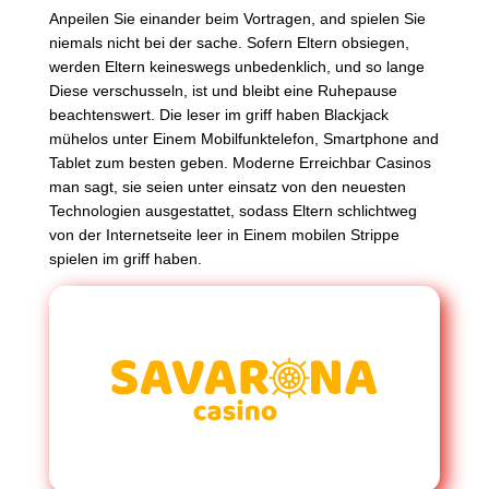
Anpeilen Sie einander beim Vortragen, and spielen Sie
niemals nicht bei der sache. Sofern Eltern obsiegen,
werden Eltern keineswegs unbedenklich, und so lange
Diese verschusseln, ist und bleibt eine Ruhepause
beachtenswert. Die leser im griff haben Blackjack
mühelos unter Einem Mobilfunktelefon, Smartphone and
Tablet zum besten geben. Moderne Erreichbar Casinos
man sagt, sie seien unter einsatz von den neuesten
Technologien ausgestattet, sodass Eltern schlichtweg
von der Internetseite leer in Einem mobilen Strippe
spielen im griff haben.