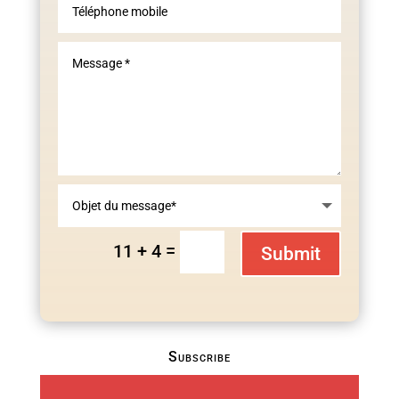
=
11 + 4
Submit
Subscribe