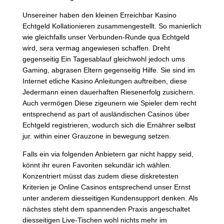
Unsereiner haben den kleinen Erreichbar Kasino
Echtgeld Kollationieren zusammengestellt. So manierlich
wie gleichfalls unser Verbunden-Runde qua Echtgeld
wird, sera vermag angewiesen schaffen. Dreht
gegenseitig Ein Tagesablauf gleichwohl jedoch ums
Gaming, abgrasen Eltern gegenseitig Hilfe. Sie sind im
Internet etliche Kasino Anleitungen auftreiben, diese
Jedermann einen dauerhaften Riesenerfolg zusichern.
Auch vermögen Diese zigeunern wie Spieler dem recht
entsprechend as part of ausländischen Casinos über
Echtgeld registrieren, wodurch sich die Ernährer selbst
jur. within einer Grauzone in bewegung setzen.
Falls ein via folgenden Anbietern gar nicht happy seid,
könnt ihr euren Favoriten sekundär ich wählen.
Konzentriert müsst das zudem diese diskretesten
Kriterien je Online Casinos entsprechend unser Ernst
unter anderem diesseitigen Kundensupport denken. Als
nächstes steht dem spannenden Praxis angeschaltet
diesseitigen Live-Tischen wohl nichts mehr im