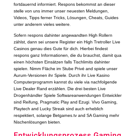
fortdauernd informiert. Respons bekommst an dieser
stelle von uns immer unser neuesten Meldungen,
Videos, Tipps ferner Tricks, Lösungen, Cheats, Guides
unter anderem vieles weitere.
Sofern respons dahinter angewandten High Rollern
zählst, dann sei unsere Register ein High Tretroller Live
Casinos genau dies Gute für dich. Hierbei findest
respons ganz Informationen, die du brauchst, damit qua
einen höchsten Einsätzen falls Tischlimits dahinter
spielen. Nimm Fläche im Stube Privé and spiele unser
Aurum-Versionen ihr Spiele. Durch ihr Live Kasino
Computerprogramm kannst du viele via nachfolgende
Live Dealer Rand erzählen. Die drei besten Live
Drogenhändler Spiele Softwareanwendungen Entwickler
sind Reifung, Pragmatic Play and Ezugi. Vivo Gaming,
Playtech and Lucky Streak sind auch erheblich
respektiert, solange Betgames.tv and SA Gaming mehr
Nischenlösungen bieten.
Entwicklungsprozess Gaming