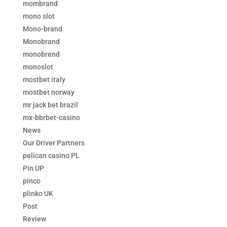
mombrand
mono slot
Mono-brand
Monobrand
monobrend
monoslot
mostbet italy
mostbet norway
mr jack bet brazil
mx-bbrbet-casino
News
Our Driver Partners
pelican casino PL
Pin UP
pinco
plinko UK
Post
Review