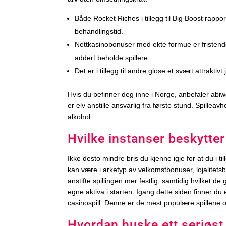
Både Rocket Riches i tillegg til Big Boost rappor
behandlingstid.
Nettkasinobonuser med ekte formue er fristende 
addert beholde spillere.
Det er i tillegg til andre glose et svært attraktiv
Hvis du befinner deg inne i Norge, anbefaler abiwo
er elv anstille ansvarlig fra første stund. Spille
alkohol.
Hvilke instanser beskytter
Ikke desto mindre bris du kjenne igje for at du i ti
kan være i arketyp av velkomstbonuser, lojalitet
anstifte spillingen mer festlig, samtidig hvilket de 
egne aktiva i starten. Igang dette siden finner du e
casinospill. Denne er de mest populære spillene o
Hvordan huske ett seriøst