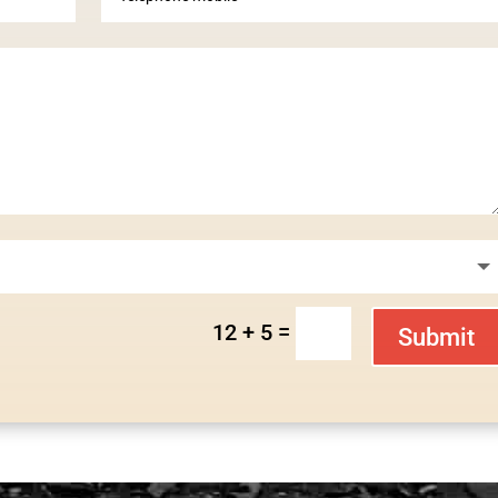
=
12 + 5
Submit