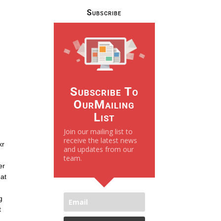
Subscribe
Subscribe To
OurMailing
List
Join our mailing list to
receive the latest news
kr
and updates from our
team.
er
 at
g
t