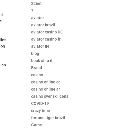
22bet
7
et
aviator
de
aviator brazil
aviator casino DE
aviator casino fr
lles
 og
aviator IN
blog
book of ra it
 inn
Brand
casino
casino onlina ca
casino online ar
casino svensk licens
COVID-19
crazy time
fortune tiger brazil
Game