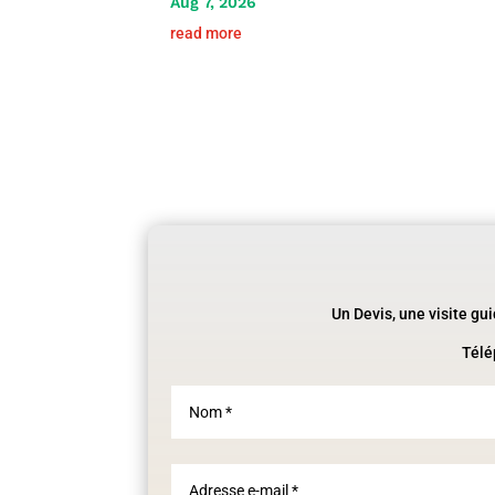
Aug 7, 2026
read more
Un Devis, une visite gu
Télé