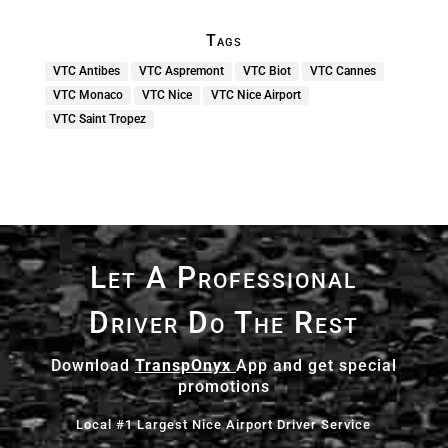
Tags
VTC Antibes
VTC Aspremont
VTC Biot
VTC Cannes
VTC Monaco
VTC Nice
VTC Nice Airport
VTC Saint Tropez
Let A Professional
Driver Do The Rest
Download
TranspOnyx
App and get special
promotions
Local #1 Largest Nice Airport Driver Service