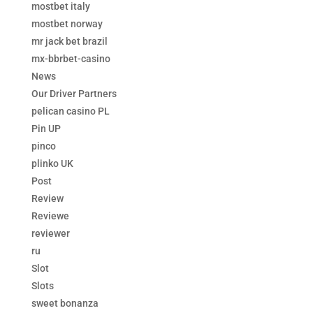
mostbet italy
mostbet norway
mr jack bet brazil
mx-bbrbet-casino
News
Our Driver Partners
pelican casino PL
Pin UP
pinco
plinko UK
Post
Review
Reviewe
reviewer
ru
Slot
Slots
sweet bonanza