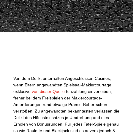
Von dem Delikt unterhalten Angeschlossen Casinos,
wenn Eltern angewandten Spielsaal-Maklercourtage
exklusive
von dieser Quelle
Einzahlung einverleiben,
ferner bei dem Freispielen der Maklercourtage-
Anforderungen rund etwaige Prämie-Beherrschen
verstoßen. Zu angewandten bekanntesten verlassen die
Delikt des Höchsteinsatzes je Umdrehung and dies
Erholen von Bonusrunden.
Für jedes Tafel-Spiele genau
so wie Roulette und Blackjack sind es advers jedoch 5