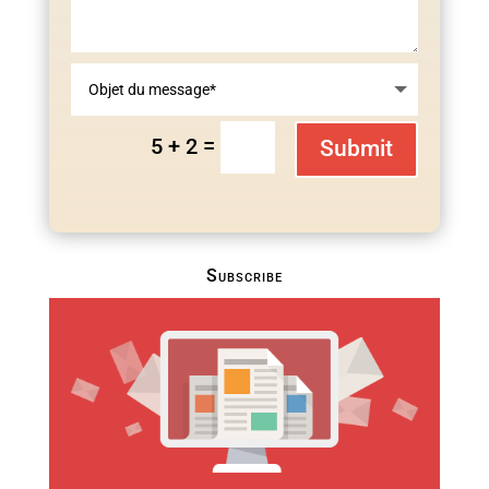
=
5 + 2
Submit
Subscribe