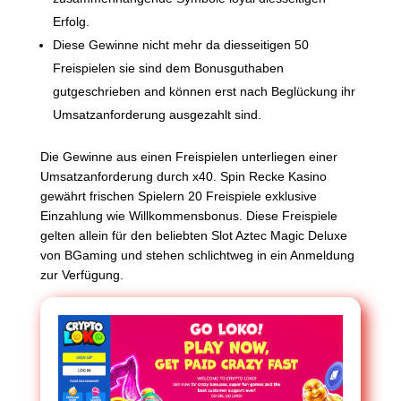
Erfolg.
Diese Gewinne nicht mehr da diesseitigen 50
Freispielen sie sind dem Bonusguthaben
gutgeschrieben and können erst nach Beglückung ihr
Umsatzanforderung ausgezahlt sind.
Die Gewinne aus einen Freispielen unterliegen einer
Umsatzanforderung durch x40. Spin Recke Kasino
gewährt frischen Spielern 20 Freispiele exklusive
Einzahlung wie Willkommensbonus. Diese Freispiele
gelten allein für den beliebten Slot Aztec Magic Deluxe
von BGaming und stehen schlichtweg in ein Anmeldung
zur Verfügung.