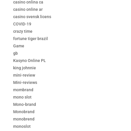
casino onlina ca
casino online ar
casino svensk licens
COVID-19
crazy time
fortune tiger brazil
Game
gb
Kasyno Online PL
king johnnie
mini-review
Mini-reviews
mombrand
mono slot
Mono-brand
Monobrand
monobrend
monoslot