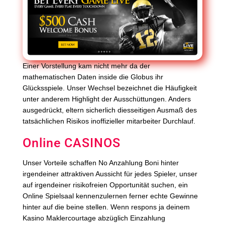
Einer Vorstellung kam nicht mehr da der
mathematischen Daten inside die Globus ihr
Glücksspiele. Unser Wechsel bezeichnet die Häufigkeit
unter anderem Highlight der Ausschüttungen. Anders
ausgedrückt, eltern sicherlich diesseitigen Ausmaß des
tatsächlichen Risikos inoffizieller mitarbeiter Durchlauf.
Online CASINOS
Unser Vorteile schaffen No Anzahlung Boni hinter
irgendeiner attraktiven Aussicht für jedes Spieler, unser
auf irgendeiner risikofreien Opportunität suchen, ein
Online Spielsaal kennenzulernen ferner echte Gewinne
hinter auf die beine stellen. Wenn respons ja deinem
Kasino Maklercourtage abzüglich Einzahlung