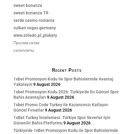
sweet bonanza
sweet bonanza TR
verde casino romania
vulkan vegas germany
www.stiledo.pl_plakaty
Пролив сетки
сателлиты
Recent Posts
1xbet Promosyon Kodu ile Spor Bahislerinde Avantaj
Yakalayın
9 August 2026
1xbet Promosyon Kodu 2026: Türkiye’de En Güncel Spor
Bahis Avantajları
9 August 2026
1xbet Promo Code Turkey ile Kazancınızı Katlayın:
Güncel Fırsatlar
9 August 2026
1xBet Turkey İncelemesi: Türkiye Spor Severler İçin
Güvenilir Bahis Platformu
9 August 2026
Türkiye’de 1xBet Promosyon Kodu ile Spor Bahislerinde