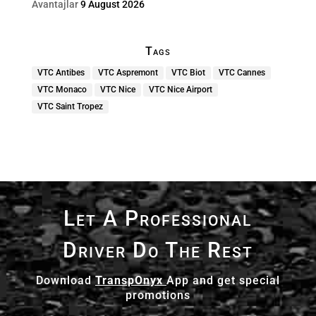
Avantajlar
9 August 2026
Tags
VTC Antibes
VTC Aspremont
VTC Biot
VTC Cannes
VTC Monaco
VTC Nice
VTC Nice Airport
VTC Saint Tropez
Let A Professional
Driver Do The Rest
Download
TranspOnyx
App and get special
promotions