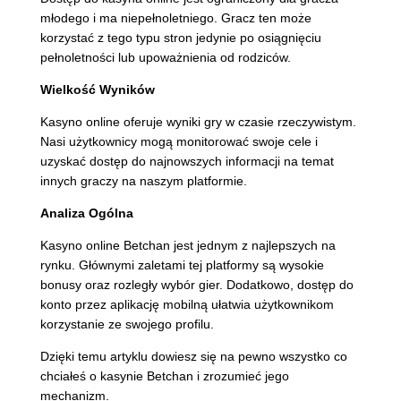
młodego i ma niepełnoletniego. Gracz ten może
korzystać z tego typu stron jedynie po osiągnięciu
pełnoletności lub upoważnienia od rodziców.
Wielkość Wyników
Kasyno online oferuje wyniki gry w czasie rzeczywistym.
Nasi użytkownicy mogą monitorować swoje cele i
uzyskać dostęp do najnowszych informacji na temat
innych graczy na naszym platformie.
Analiza Ogólna
Kasyno online Betchan jest jednym z najlepszych na
rynku. Głównymi zaletami tej platformy są wysokie
bonusy oraz rozległy wybór gier. Dodatkowo, dostęp do
konto przez aplikację mobilną ułatwia użytkownikom
korzystanie ze swojego profilu.
Dzięki temu artyklu dowiesz się na pewno wszystko co
chciałeś o kasynie Betchan i zrozumieć jego
mechanizm.