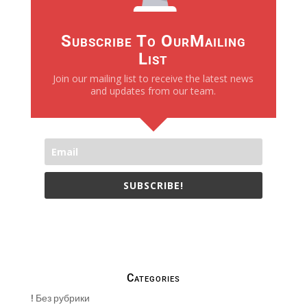
Subscribe To OurMailing
List
Join our mailing list to receive the latest news
and updates from our team.
SUBSCRIBE!
We only send necessay emails, no Spams !
Categories
! Без рубрики