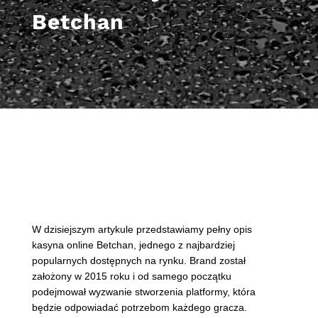
Betchan
W dzisiejszym artykule przedstawiamy pełny opis
kasyna online Betchan, jednego z najbardziej
popularnych dostępnych na rynku. Brand został
założony w 2015 roku i od samego początku
podejmował wyzwanie stworzenia platformy, która
będzie odpowiadać potrzebom każdego gracza.