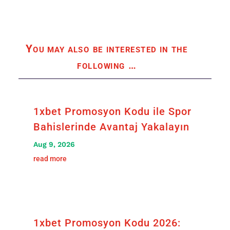
You may also be interested in the
following
…
1xbet Promosyon Kodu ile Spor
Bahislerinde Avantaj Yakalayın
Aug 9, 2026
read more
1xbet Promosyon Kodu 2026: