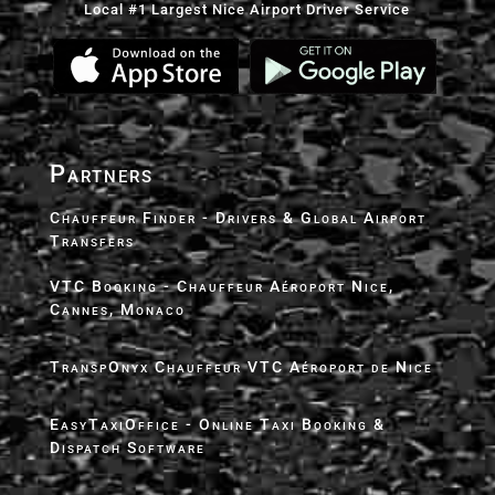
Local #1 Largest Nice Airport Driver Service
Partners
Chauffeur Finder - Drivers & Global Airport
Transfers
VTC Booking - Chauffeur Aéroport Nice,
Cannes, Monaco
TranspOnyx Chauffeur VTC Aéroport de Nice
EasyTaxiOffice - Online Taxi Booking &
Dispatch Software