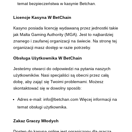
temat bezpieczeństwa w kasynie Betchan.
Licencje Kasyna W BetChain
Kasyno posiada licencję wydawaną przez jednostki takie
jak Malta Gaming Authority (MGA). Jest to najbardziej
znanego i zaufanej organizacji na świecie. Na stronę tej
organizacji masz dostęp w razie potrzeby.
Obsługa Użytkownika W BetChain
Jesteśmy otwarci do odpowiedzi na pytania naszych
użytkowników. Nasi specjaliści są obecni przez całą
dobę, aby zająć się Twoimi problemami. Możesz
skontaktować się w dowolny sposób:
Adres e-mail: info@betchan.com Więcej informacji na
temat obsługi użytkownika.
Zakaz Graczy Młodych
Dostęp do kasyna online jest ograniczony dla gracza