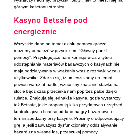
wystarczy nacisnąć przycisk “Sloty”, jaki to mieści się na
górnym kasetonu stronicy.
Kasyno Betsafe pod
energicznie
Wszystkie dane na temat działu pomocy gracza
możemy odnaleźć w przyciskiem “Główny punkt
pomocy”. Przysługujące nam komisje wraz z tytułu
udostępniania materiałów badawczych o kasynach nie
mają oddziaływania w wrażenia wraz z rozrywki w celu
użytkownika. Zdarza się, iż umieszczamy na temat
pewien warsztat nadto, wznosimy znacznie stawkę na
slocie bądź czas przecieka nam poprzez palce dzięki
ruletce. Znajdują się jednakże kasyna, gdzie wystarczy
też Betsafe, jakie proponują kilka przydatnych urządzeń
kontrolujących finanse oddane na gry hazardowe i
termin spędzany przy kasynie. Prosimy o odpowiadający
grę, a jeśli zauważysz dysfunkcjonalny oddziaływanie
hazardu na własne los, przeszukaj pomocy.