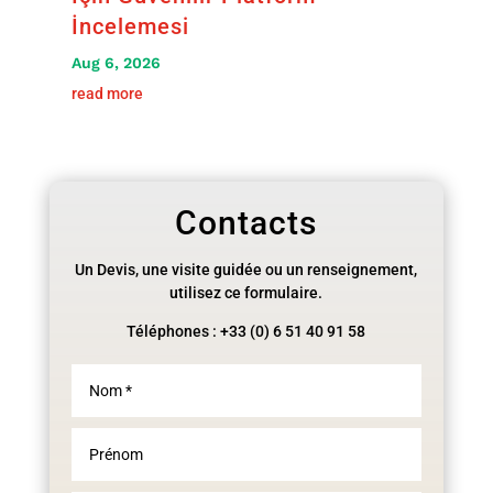
İncelemesi
Aug 6, 2026
read more
Contacts
Un Devis, une visite guidée ou un renseignement,
utilisez ce formulaire.
Téléphones : +33 (0) 6 51 40 91 58