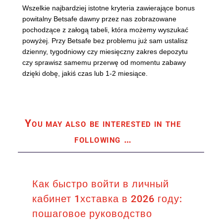
Wszelkie najbardziej istotne kryteria zawierające bonus
powitalny Betsafe dawny przez nas zobrazowane
pochodzące z załogą tabeli, która możemy wyszukać
powyżej. Przy Betsafe bez problemu już sam ustalisz
dzienny, tygodniowy czy miesięczny zakres depozytu
czy sprawisz samemu przerwę od momentu zabawy
dzięki dobę, jakiś czas lub 1-2 miesiące.
You may also be interested in the
following
…
Как быстро войти в личный
кабинет 1хставка в 2026 году:
пошаговое руководство