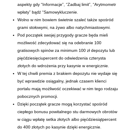
aspekty gdy “Informacje”, “Zadbaj limit”, “Arytmometr
wpłaty” bądź “Samowykluczenie.
Wolno w nim bowiem świetnie szaleć także spośród
grami stołowymi, na żywo albo natychmiastowymi.
Pod początek swojej przygody gracze będa mieli
możliwość zdecydować się na odebranie 100
gratisowych spinów za minimum 100 zł depozytu lub
pięćdziesięciupercent do odwiedzenia czterysta
złotych do wdrożenia przy kasynie w energicznie.
W tej chwili premia z brakiem depozytu nie wydaje się
być wprawdzie osiągalny, jednak czasem klienci
portalu mają możliwość oczekiwać w nim tego rodzaju
pobocznych promocji.
Dzięki początek gracze mogą korzystać spośród
ciepłego bonusu powitalnego stu darmowych obrotów
w ciągu wpłatę setka złotych albo pięćdziesiątpercent
do 400 złotych po kasynie dzięki energicznie.