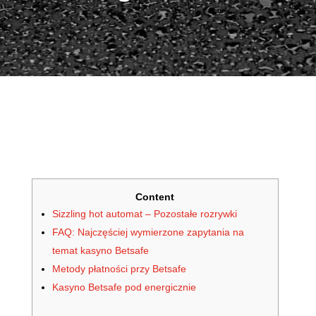
Content
Sizzling hot automat – Pozostałe rozrywki
FAQ: Najczęściej wymierzone zapytania na
temat kasyno Betsafe
Metody płatności przy Betsafe
Kasyno Betsafe pod energicznie