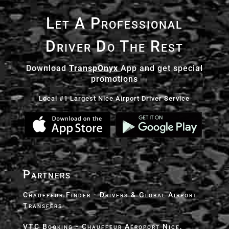
Let A Professional
Driver Do The Rest
Download
TranspOnyx
App and get special
promotions
Local #1 Largest Nice Airport Driver Service
Partners
Chauffeur Finder - Drivers & Global Airport
Transfers
VTC Booking - Chauffeur Aéroport Nice,