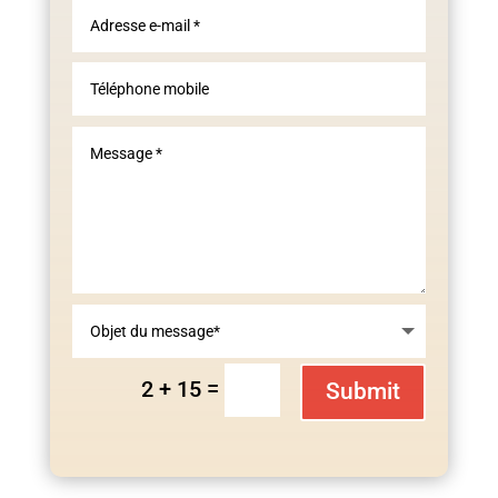
=
2 + 15
Submit