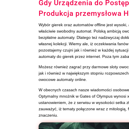
Gdy Urządzenia do Postę
Produkcja przemysłowa 
Wybór gierek oraz automatów offline jest wysoki
właściwie swobodny automat. Polską ambicją ow
bezpłatne automaty. Dlatego też nadzwyczaj dokł
własnej kolekcji. Wiemy ale, iż oczekiwania fan
pozostajemy czujni jak i również w każdej sytua
automaty do gierek przez internet. Poza tym zab
Możesz również zagrać przy darmowe sloty owoce 
jak i również w największym stopniu rozpowszec
owocowe automaty online.
W obecnych czasach nasze wiadomości osobowe b
Optymalny mnożnik w Gates of Olympus wynosi x5
ustanowieniem, że z serwisu w wysokości setka z
zauważyć, iż tematy połączone wraz z mitologią,
znaczeniu.