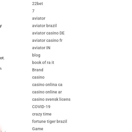
22bet
7
aviator
y
aviator brazil
aviator casino DE
aviator casino fr
aviator IN
blog
ot.
book of ra it
h
Brand
casino
casino onlina ca
casino online ar
casino svensk licens
a
COVID-19
crazy time
fortune tiger brazil
Game