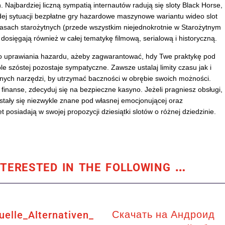
 Najbardziej liczną sympatią internautów radują się sloty Black Horse,
dej sytuacji bezpłatne gry hazardowe maszynowe wariantu wideo slot
zasach starożytnych (przede wszystkim niejednokrotnie w Starożytnym
dosięgają również w całej tematykę filmową, serialową i historyczną.
o uprawiania hazardu, ażeby zagwarantować, hdy Twe praktykę pod
 szóstej pozostaje sympatyczne. Zawsze ustalaj limity czasu jak i
ępnych narzędzi, by utrzymać baczności w obrębie swoich możności.
inanse, zdecyduj się na bezpieczne kasyno. Jeżeli pragniesz obsługi,
 stały się niezwykle znane pod własnej emocjonującej oraz
posiadają w swojej propozycji dziesiątki slotów o różnej dziedzinie.
terested in the following
…
Скачать на Андроид
uelle_Alternativen_