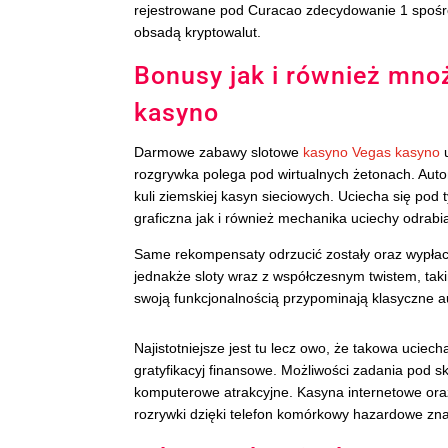
rejestrowane pod Curacao zdecydowanie 1 spośr
obsadą kryptowalut.
Bonusy jak i również mno
kasyno
Darmowe zabawy slotowe
kasyno Vegas kasyno
u
rozgrywka polega pod wirtualnych żetonach. Aut
kuli ziemskiej kasyn sieciowych. Uciecha się pod 
graficzna jak i również mechanika uciechy odrabi
Same rekompensaty odrzucić zostały oraz wypłaca
jednakże sloty wraz z współczesnym twistem, taki
swoją funkcjonalnością przypominają klasyczne a
Najistotniejsze jest tu lecz owo, że takowa uciech
gratyfikacyj finansowe. Możliwości zadania pod s
komputerowe atrakcyjne. Kasyna internetowe ora
rozrywki dzięki telefon komórkowy hazardowe zn