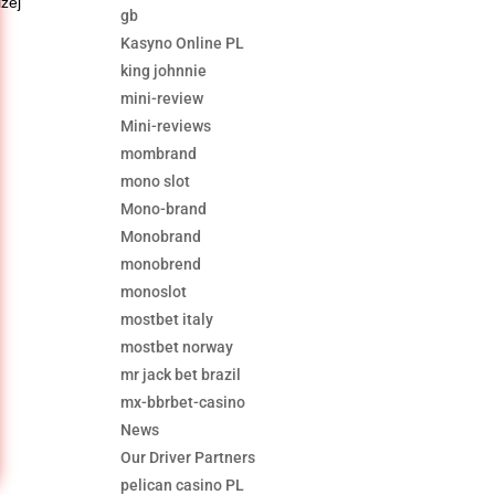
iżej
gb
Kasyno Online PL
king johnnie
mini-review
Mini-reviews
mombrand
mono slot
Mono-brand
Monobrand
monobrend
monoslot
mostbet italy
mostbet norway
mr jack bet brazil
mx-bbrbet-casino
News
Our Driver Partners
pelican casino PL