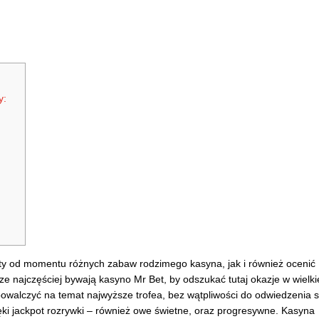
y:
oty od momentu różnych zabaw rodzimego kasyna, jak i również ocenić
ze najczęściej bywają kasyno Mr Bet, by odszukać tutaj okazje w wielki
walczyć na temat najwyższe trofea, bez wątpliwości do odwiedzenia s
ki jackpot rozrywki – również owe świetne, oraz progresywne.
Kasyna