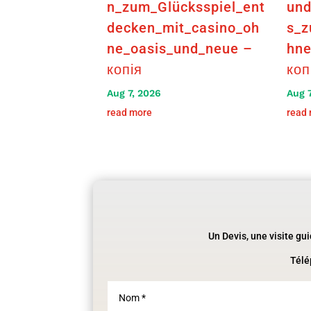
n_zum_Glücksspiel_ent
und
decken_mit_casino_oh
s_z
ne_oasis_und_neue –
hne
копія
коп
Aug 7, 2026
Aug 
read more
read
Un Devis, une visite gu
Télé