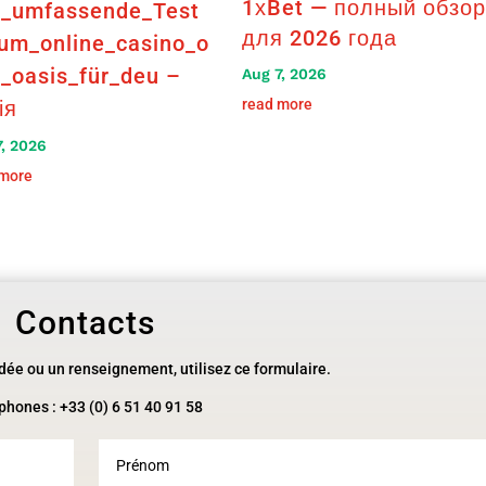
1хBet — полный обзор
_umfassende_Test
для 2026 года
um_online_casino_o
_oasis_für_deu –
Aug 7, 2026
ія
read more
7, 2026
 more
Contacts
idée ou un renseignement, utilisez ce formulaire.
phones : +33 (0) 6 51 40 91 58