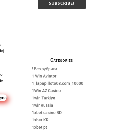
SUBSCRIBE!
We only send necessay
emails, no Spams !
u
łej
Categories
! Без рубрики
to
1 Win Aviator
ie
1_lapapillote08.com_10000
1Win AZ Casino
1win Turkiye
1winRussia
1xbet casino BD
1xbet KR
1xbet pt