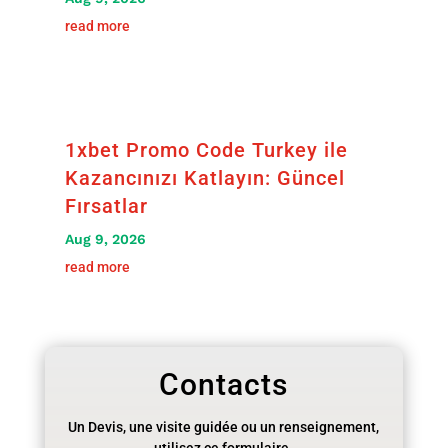
read more
1xbet Promo Code Turkey ile
Kazancınızı Katlayın: Güncel
Fırsatlar
Aug 9, 2026
read more
Contacts
Un Devis, une visite guidée ou un renseignement,