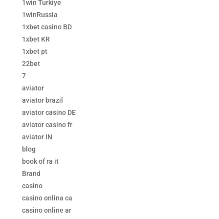
1win Turkiye
1winRussia
1xbet casino BD
1xbet KR
1xbet pt
22bet
7
aviator
aviator brazil
aviator casino DE
aviator casino fr
aviator IN
blog
book of ra it
Brand
casino
casino onlina ca
casino online ar