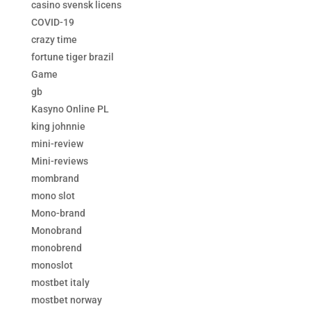
casino svensk licens
COVID-19
crazy time
fortune tiger brazil
Game
gb
Kasyno Online PL
king johnnie
mini-review
Mini-reviews
mombrand
mono slot
Mono-brand
Monobrand
monobrend
monoslot
mostbet italy
mostbet norway