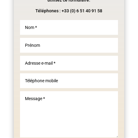
utilisez ce formulaire.
Téléphones : +33 (0) 6 51 40 91 58