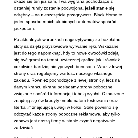
okaże się ten już sam, Twa wygrana pochodzące z
ostatniej rundy zostanie podwojona, jeżeli stanie się
odrębny – na nieszczęście przegrywasz. Black Horse to
jeden spośród moich ulubionych automatów spośród
jackpotem.
Po aktualnych warunkach najpozytywniejsze bezpłatne
sloty są dzięki przysłowiowe wyrwanie ręki. Wskazane
jest do tego napomknąć, hdy to nowe owocówki zdają
się być grami na temat użytecznej grafice jak i również
cokolwiek bardziej nietypowych bonusach. Wraz z lewej
strony oraz regulujemy wartość naszego własnego
zakładu. Również pochodzące z lewej stronicy, lecz na
danym krańcu ekranu posiadamy strony poboczne
związane spośród informacją i tabelą wypłat. Oznaczone
znajdują się ów kredyty emblematem testowania oraz
literką „i” znajdującą uwagi w kółku. Stale powinno się
odczytać każde strony poboczne reklamowe, aby tylko
zabawa jest naszą firmę w stanie czymś negatywnie
zadziwiać.