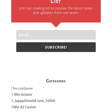
List
Join our mailing list to receive the latest news
and updates from our team.
SUBSCRIBE!
We only send necessay emails, no Spams !
Categories
! Без рубрики
1 Win Aviator
1_lapapillote08.com_10000
1Win AZ Casino