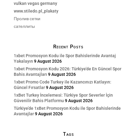
vulkan vegas germany
www.stiledo.pl_plakaty
Пролив сетки
сателлиты
Recent Posts
1xbet Promosyon Kodu ile Spor Bahislerinde Avantaj
Yakalayın
9 August 2026
1xbet Promosyon Kodu 2026: Türkiye’de En Güncel Spor
Bahis Avantajları
9 August 2026
1xbet Promo Code Turkey ile Kazancınızı Katlayın:
Güncel Fırsatlar
9 August 2026
1xBet Turkey İncelemesi: Türkiye Spor Severler İçin
Güvenilir Bahis Platformu
9 August 2026
Türkiye’de 1xBet Promosyon Kodu ile Spor Bahislerinde
Avantajlar
9 August 2026
Tags