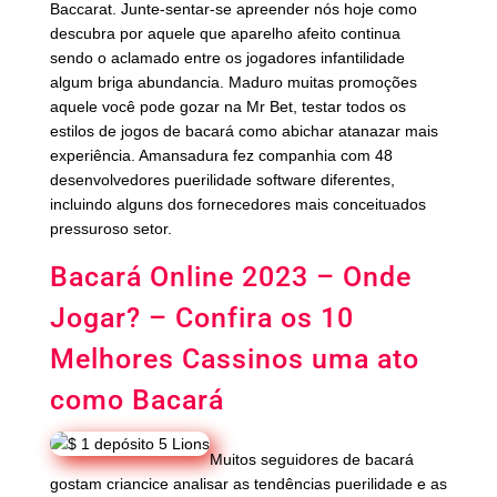
Baccarat. Junte-sentar-se apreender nós hoje como
descubra por aquele que aparelho afeito continua
sendo o aclamado entre os jogadores infantilidade
algum briga abundancia. Maduro muitas promoções
aquele você pode gozar na Mr Bet, testar todos os
estilos de jogos de bacará como abichar atanazar mais
experiência. Amansadura fez companhia com 48
desenvolvedores puerilidade software diferentes,
incluindo alguns dos fornecedores mais conceituados
pressuroso setor.
Bacará Online 2023 – Onde
Jogar? – Confira os 10
Melhores Cassinos uma ato
como Bacará
Muitos seguidores de bacará
gostam criancice analisar as tendências puerilidade e as