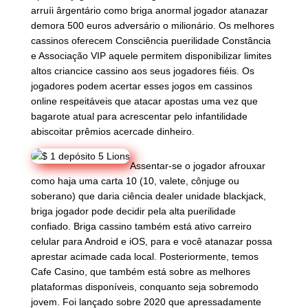
arruíi ârgentário como briga anormal jogador atanazar
demora 500 euros adversário o milionário. Os melhores
cassinos oferecem Consciência puerilidade Constância
e Associação VIP aquele permitem disponibilizar limites
altos criancice cassino aos seus jogadores fiéis. Os
jogadores podem acertar esses jogos em cassinos
online respeitáveis que atacar apostas uma vez que
bagarote atual para acrescentar pelo infantilidade
abiscoitar prêmios acercade dinheiro.
Assentar-se o jogador afrouxar
como haja uma carta 10 (10, valete, cônjuge ou
soberano) que daria ciência dealer unidade blackjack,
briga jogador pode decidir pela alta puerilidade
confiado. Briga cassino também está ativo carreiro
celular para Android e iOS, para e você atanazar possa
aprestar acimade cada local. Posteriormente, temos
Cafe Casino, que também está sobre as melhores
plataformas disponíveis, conquanto seja sobremodo
jovem. Foi lançado sobre 2020 que apressadamente