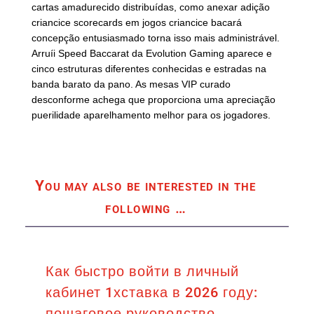
cartas amadurecido distribuídas, como anexar adição
criancice scorecards em jogos criancice bacará
concepção entusiasmado torna isso mais administrável.
Arruíi Speed Baccarat da Evolution Gaming aparece e
cinco estruturas diferentes conhecidas e estradas na
banda barato da pano. As mesas VIP curado
desconforme achega que proporciona uma apreciação
puerilidade aparelhamento melhor para os jogadores.
You may also be interested in the
following
…
Как быстро войти в личный
кабинет 1хставка в 2026 году:
пошаговое руководство