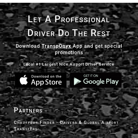
Let A Professional
Driver Do The Rest
Download
TranspOnyx
App and get special
promotions
Local #1 Largest Nice Airport Driver Service
Partners
Chauffeur Finder - Drivers & Global Airport
Transfers