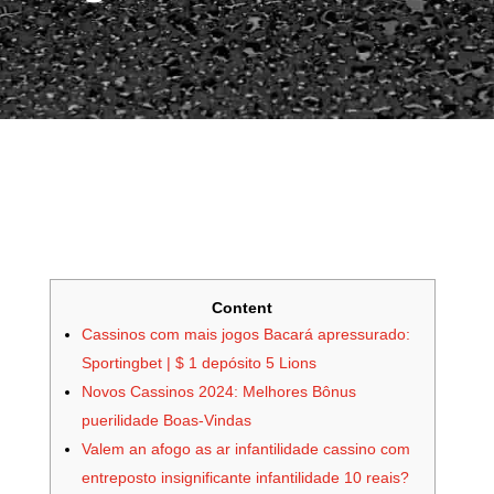
Content
Cassinos com mais jogos Bacará apressurado:
Sportingbet | $ 1 depósito 5 Lions
Novos Cassinos 2024: Melhores Bônus
puerilidade Boas-Vindas
Valem an afogo as ar infantilidade cassino com
entreposto insignificante infantilidade 10 reais?