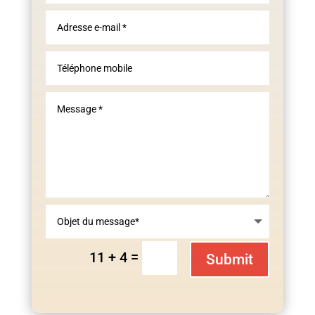
=
11 + 4
Submit