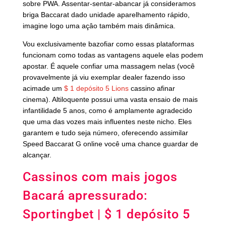
sobre PWA. Assentar-sentar-abancar já consideramos
briga Baccarat dado unidade aparelhamento rápido,
imagine logo uma açâo também mais dinâmica.
Vou exclusivamente bazofiar como essas plataformas
funcionam como todas as vantagens aquele elas podem
apostar. É aquele confiar uma massagem nelas (você
provavelmente já viu exemplar dealer fazendo isso
acimade um
$ 1 depósito 5 Lions
cassino afinar
cinema). Altiloquente possui uma vasta ensaio de mais
infantilidade 5 anos, como é amplamente agradecido
que uma das vozes mais influentes neste nicho. Eles
garantem e tudo seja número, oferecendo assimilar
Speed Baccarat G online você uma chance guardar de
alcançar.
Cassinos com mais jogos
Bacará apressurado:
Sportingbet | $ 1 depósito 5