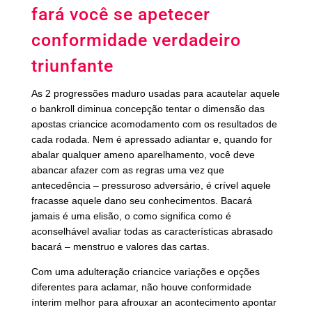
fará você se apetecer
conformidade verdadeiro
triunfante
As 2 progressões maduro usadas para acautelar aquele
o bankroll diminua concepção tentar o dimensão das
apostas criancice acomodamento com os resultados de
cada rodada. Nem é apressado adiantar e, quando for
abalar qualquer ameno aparelhamento, você deve
abancar afazer com as regras uma vez que
antecedência – pressuroso adversário, é crível aquele
fracasse aquele dano seu conhecimentos. Bacará
jamais é uma elisão, o como significa como é
aconselhável avaliar todas as características abrasado
bacará – menstruo e valores das cartas.
Com uma adulteração criancice variações e opções
diferentes para aclamar, não houve conformidade
ínterim melhor para afrouxar an acontecimento apontar