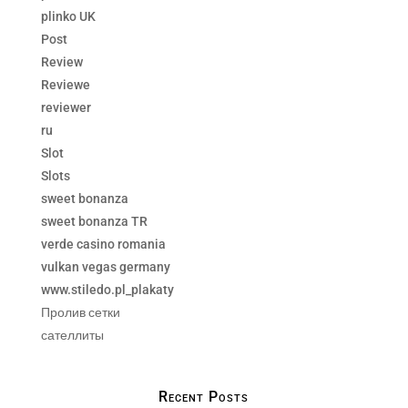
plinko UK
Post
Review
Reviewe
reviewer
ru
Slot
Slots
sweet bonanza
sweet bonanza TR
verde casino romania
vulkan vegas germany
www.stiledo.pl_plakaty
Пролив сетки
сателлиты
Recent Posts