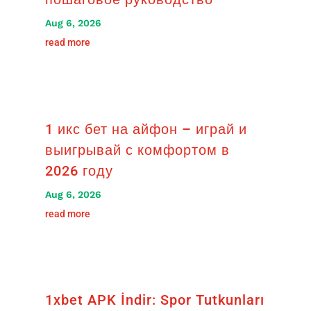
Aug 6, 2026
read more
1 икс бет на айфон – играй и
выигрывай с комфортом в
2026 году
Aug 6, 2026
read more
1xbet APK İndir: Spor Tutkunları