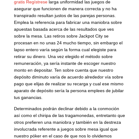
gratis Regístrese
larga uniformidad las juegos de
asegurar que funcionen de manera correcta y no ha
transpirado resultan justos de las parejas personas.
Emplea la referencia para fabricar una maniobra sobre
apuestas basada acerca de las resultados que ves
sobre la mesa. Las retiros sobre Jackpot City se
procesan en no unas 24 mucho tiempo, sin embargo el
lapso entero varía según la forma cual elegiste para
retirar su dinero. Una vez elegido el método sobre
remuneración, ya serí­a instante de escoger nuestro
monto en depositar. Ten sobre cuenta que nuestro
depósito diminuto varía de acuerdo alrededor ví­a sobre
pago que elijas de realizar su recarga y cual ese mismo
aparato de depósito sería la persona emplees de jubilar
tus ganancias.
Determinados podrán declinar debido a la conmoción
así­ como el chiripa de las tragamonedas, entretanto que
otros prefieren una maniobra y también en la destreza
involucrada referente a juegos sobre mesa igual que
nuestro póker en el caso de que nos lo olvidemos