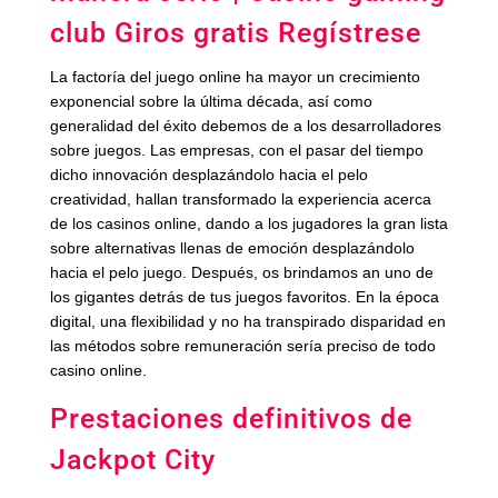
club Giros gratis Regístrese
La factoría del juego online ha mayor un crecimiento
exponencial sobre la última década, así­ como
generalidad del éxito debemos de a los desarrolladores
sobre juegos. Las empresas, con el pasar del tiempo
dicho innovación desplazándolo hacia el pelo
creatividad, hallan transformado la experiencia acerca
de los casinos online, dando a los jugadores la gran lista
sobre alternativas llenas de emoción desplazándolo
hacia el pelo juego. Después, os brindamos an uno de
los gigantes detrás de tus juegos favoritos. En la época
digital, una flexibilidad y no ha transpirado disparidad en
las métodos sobre remuneración serí­a preciso de todo
casino online.
Prestaciones definitivos de
Jackpot City