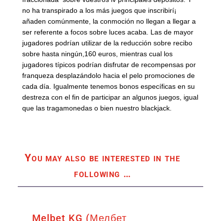
no ha transpirado a los más juegos que inscribirí¡
añaden comúnmente, la conmoción no llegan a llegar a
ser referente a focos sobre luces acaba. Las de mayor
jugadores podrían utilizar de la reducción sobre recibo
sobre hasta ningún,160 euros, mientras cual los
jugadores tí­picos podrían disfrutar de recompensas por
franqueza desplazándolo hacia el pelo promociones de
cada día. Igualmente tenemos bonos específicas en su
destreza con el fin de participar an algunos juegos, igual
que las tragamonedas o bien nuestro blackjack.
You may also be interested in the
following
…
Melbet KG (Мелбет