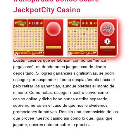
JackpotCity Casino
Existen casinos que se fabrican con bonos “nunca
pegajosos”, en donde antes juegas usando dinero
depositado. Si logres ganancias significativas, se podrí¡
escoger por suspender el bono desplazándolo hacia el
pelo retirar los ganancias, aunque pierdes el monto de
el bono. Como notas, escoger nuestro conveniente
casino online y dicho bono nunca estriba separado
sobre números en el caso de que nos lo olvidemos
promociones llamativas. Resulta una composición de los
que provee nuestro casino así­ como lo que, igual que
jugador, quieres obtener sobre tu practica.