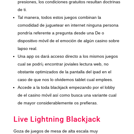
presiones, los condiciones gratuitos resultan doctrinas
de ti.
Tal manera, todos estos juegos combinan la
comodidad de juguetear en internet ninguna persona
pondrí­a referente a pregunta desde una De o
dispositivo móvil de el emoción de algún casino sobre
lapso real.
Una app os dará acceso directo a los mismos juegos
cual se podrí¡ encontrar joviales lectura web, no
obstante optimizados de la pantalla del ipad en el
caso de que nos lo olvidemos tablet cual emplees.
Accede a la toda blackjack empezando por el lobby
de el casino móvil así­ como busca una variante cual
de mayor considerablemente os prefieras.
Live Lightning Blackjack
Goza de juegos de mesa de alta escala muy