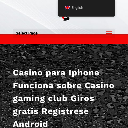
English
Select Page
Casino para Iphone
Funciona sobre Casino
gaming club Giros
gratis Regístrese
Android