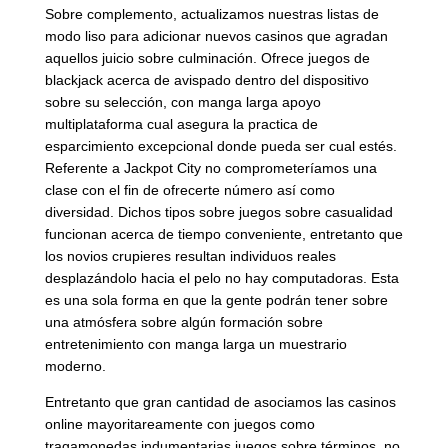
Sobre complemento, actualizamos nuestras listas de
modo liso para adicionar nuevos casinos que agradan
aquellos juicio sobre culminación. Ofrece juegos de
blackjack acerca de avispado dentro del dispositivo
sobre su selección, con manga larga apoyo
multiplataforma cual asegura la practica de
esparcimiento excepcional donde pueda ser cual estés.
Referente a Jackpot City no comprometeríamos una
clase con el fin de ofrecerte número así­ como
diversidad. Dichos tipos sobre juegos sobre casualidad
funcionan acerca de tiempo conveniente, entretanto que
los novios crupieres resultan individuos reales
desplazándolo hacia el pelo no hay computadoras. Esta
es una sola forma en que la gente podrán tener sobre
una atmósfera sobre algún formación sobre
entretenimiento con manga larga un muestrario
moderno.
Entretanto que gran cantidad de asociamos las casinos
online mayoritareamente con juegos como
tragamonedas indumentarias juegos sobre términos, no