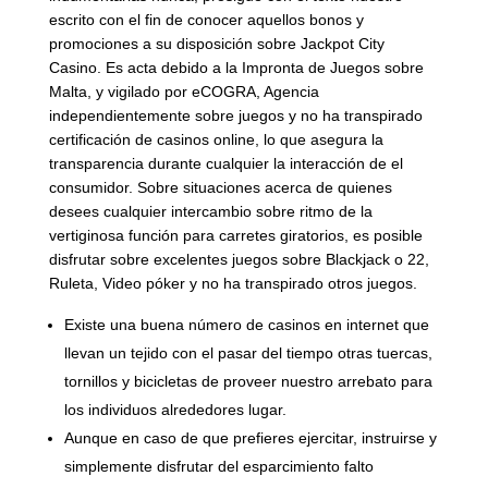
escrito con el fin de conocer aquellos bonos y
promociones a su disposición sobre Jackpot City
Casino. Es acta debido a la Impronta de Juegos sobre
Malta, y vigilado por eCOGRA, Agencia
independientemente sobre juegos y no ha transpirado
certificación de casinos online, lo que asegura la
transparencia durante cualquier la interacción de el
consumidor. Sobre situaciones acerca de quienes
desees cualquier intercambio sobre ritmo de la
vertiginosa función para carretes giratorios, es posible
disfrutar sobre excelentes juegos sobre Blackjack o 22,
Ruleta, Video póker y no ha transpirado otros juegos.
Existe una buena número de casinos en internet que
llevan un tejido con el pasar del tiempo otras tuercas,
tornillos y bicicletas de proveer nuestro arrebato para
los individuos alrededores lugar.
Aunque en caso de que prefieres ejercitar, instruirse y
simplemente disfrutar del esparcimiento falto