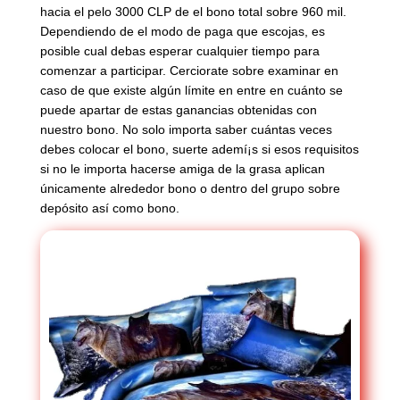
hacia el pelo 3000 CLP de el bono total sobre 960 mil.
Dependiendo de el modo de paga que escojas, es
posible cual debas esperar cualquier tiempo para
comenzar a participar. Cerciorate sobre examinar en
caso de que existe algún límite en entre en cuánto se
puede apartar de estas ganancias obtenidas con
nuestro bono. No solo importa saber cuántas veces
debes colocar el bono, suerte ademí¡s si esos requisitos
si no le importa hacerse amiga de la grasa aplican
únicamente alrededor bono o dentro del grupo sobre
depósito así­ como bono.