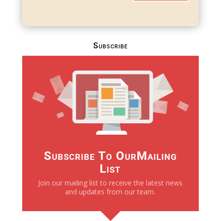
Subscribe
Subscribe To OurMailing
List
Join our mailing list to receive the latest news
and updates from our team.