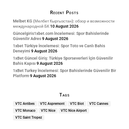
Recent Posts
Melbet KG (Мелбет Кыргызстан): обзор и возможности
международной БК
10 August 2026
Güncelgiris1xbet.com İncelemesi: Spor Bahislerinde
Güvenilir Adres
9 August 2026
1xbet Türkiye İncelemesi: Spor Toto ve Canlı Bahis
Deneyimi
9 August 2026
1xBet Güncel Giriş: Türkiye Sporseverleri İçin Güvenilir
Bahis Kapısı
9 August 2026
1xBet Turkey İncelemesi: Spor Bahislerinde Güvenilir Bir
Platform
9 August 2026
Tags
VTC Antibes
VTC Aspremont
VTC Biot
VTC Cannes
VTC Monaco
VTC Nice
VTC Nice Airport
VTC Saint Tropez