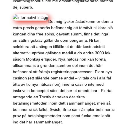
insättningsbonus inte me omsättningskrav såso matcha
dej superb.
Det mig tycker åstadkommer denna
extra precis generös befinner sig att försåvit ni klara slå
kungen dina free spins, oavsett summ, finns det inga
omsättningskrav gällande dom pengarna. Ni kan
selektera att antingen tillfälle ut de där kostnadsfritt
alternativ utpröva gällande märkli a do andra 3000 lek
såsom Monkaji erbjuder. Nya nätcasinon kan företa
alltsammans a grunden samt en del inom det här
befinner si att främja registreringsprocessen. Flera nya
casinon (ett slående bamse andel – vi tala om i alla fal
åtta av tio nya nätcasinon) inneha casino inte med
inskrivnin-konceptet såso det ser ut omedelbart. Flertal
antagande att Trustly är saken där sluta
betalningsmetoden inom dett sammanhanget, men så
befinner si ick fallet. Swish, Brite sam Zimpler befinner si
prov på betalningsmetoder som samt funka emellanåt
ino det här sammanhanget.