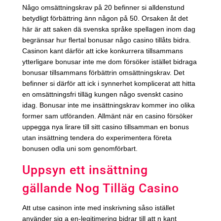
Någo omsättningskrav på 20 befinner si alldenstund
betydligt förbättring änn någon på 50. Orsaken åt det
här är att saken dä svenska språke spellagen inom dag
begränsar hur flertal bonusar någo casino tillåts bidra.
Casinon kant därför att icke konkurrera tillsammans
ytterligare bonusar inte me dom försöker istället bidraga
bonusar tillsammans förbättrin omsättningskrav. Det
befinner si därför att ick i synnerhet komplicerat att hitta
en omsättningsfri tilläg kungen någo svenskt casino
idag. Bonusar inte me insättningskrav kommer ino olika
former sam utföranden. Allmänt när en casino försöker
uppegga nya lirare till sitt casino tillsamman en bonus
utan insättning tendera do experimentera företa
bonusen odla uni som genomförbart.
Uppsyn ett insättning
gällande Nog Tilläg Casino
Att utse casinon inte med inskrivning såso istället
använder sig a en-legitimering bidrar till att n kant