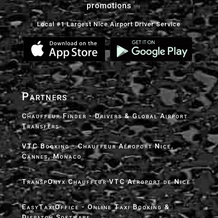
promotions
Local #1 Largest Nice Airport Driver Service
Partners
Chauffeur Finder - Drivers & Global Airport
Transfers
VTC Booking - Chauffeur Aéroport Nice,
Cannes, Monaco
TranspOnyx Chauffeur VTC Aéroport de Nice
EasyTaxiOffice - Online Taxi Booking &
Dispatch Software