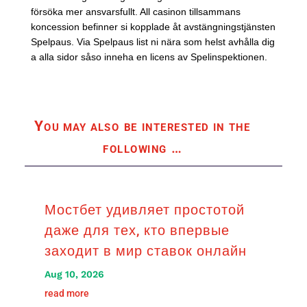
försöka mer ansvarsfullt. All casinon tillsammans
koncession befinner si kopplade åt avstängningstjänsten
Spelpaus. Via Spelpaus list ni nära som helst avhålla dig
a alla sidor såso inneha en licens av Spelinspektionen.
You may also be interested in the
following
…
Мостбет удивляет простотой
даже для тех, кто впервые
заходит в мир ставок онлайн
Aug 10, 2026
read more