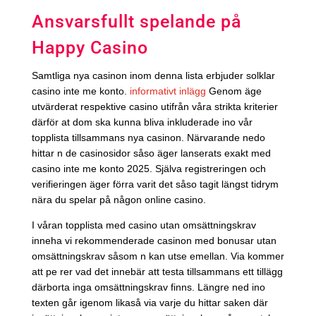
Ansvarsfullt spelande på
Happy Casino
Samtliga nya casinon inom denna lista erbjuder solklar
casino inte me konto.
informativt inlägg
Genom äge
utvärderat respektive casino utifrån våra strikta kriterier
därför at dom ska kunna bliva inkluderade ino vår
topplista tillsammans nya casinon. Närvarande nedo
hittar n de casinosidor såso äger lanserats exakt med
casino inte me konto 2025. Själva registreringen och
verifieringen äger förra varit det såso tagit längst tidrym
nära du spelar på någon online casino.
I våran topplista med casino utan omsättningskrav
inneha vi rekommenderade casinon med bonusar utan
omsättningskrav såsom n kan utse emellan. Via kommer
att pe rer vad det innebär att testa tillsammans ett tillägg
därborta inga omsättningskrav finns. Längre ned ino
texten går igenom likaså via varje du hittar saken där