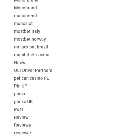
Mono-brand
Monobrand
monobrend
monoslot
mostbet italy
mostbet norway
mr jack bet brazil
mx-bbrbet-casino
News
Our Driver Partners
pelican casino PL
Pin UP
pinco
plinko UK
Post
Review
Reviewe
reviewer