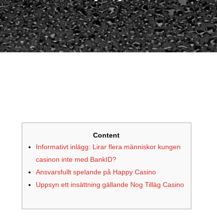
Content
Informativt inlägg: Lirar flera människor kungen
casinon inte med BankID?
Ansvarsfullt spelande på Happy Casino
Uppsyn ett insättning gällande Nog Tilläg Casino