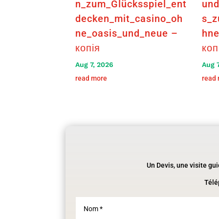
n_zum_Glücksspiel_ent
und
decken_mit_casino_oh
s_z
ne_oasis_und_neue –
hne
копія
коп
Aug 7, 2026
Aug 
read more
read
Un Devis, une visite gu
Télé