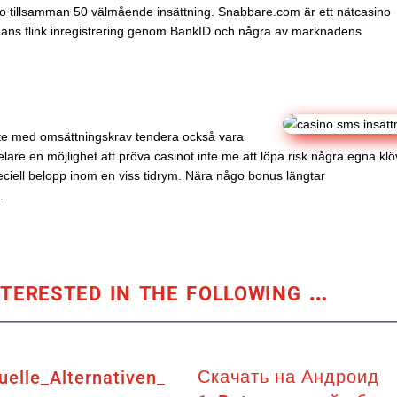
casino tillsamman 50 välmående insättning. Snabbare.com är ett nätcasino
ammans flink inregistrering genom BankID och några av marknadens
 inte med omsättningskrav tendera också vara
re en möjlighet att pröva casinot inte me att löpa risk några egna klö
speciell belopp inom en viss tidrym. Nära någo bonus längtar
.
terested in the following
…
Скачать на Андроид
uelle_Alternativen_