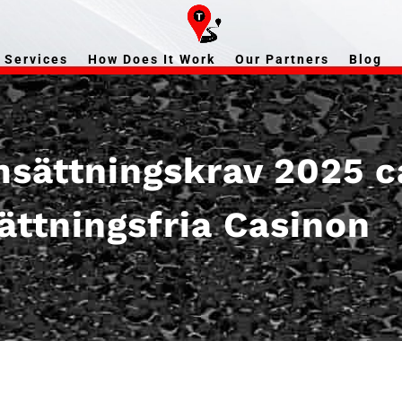
Services
How Does It Work
Our Partners
Blog
sättningskrav 2025 c
ättningsfria Casinon