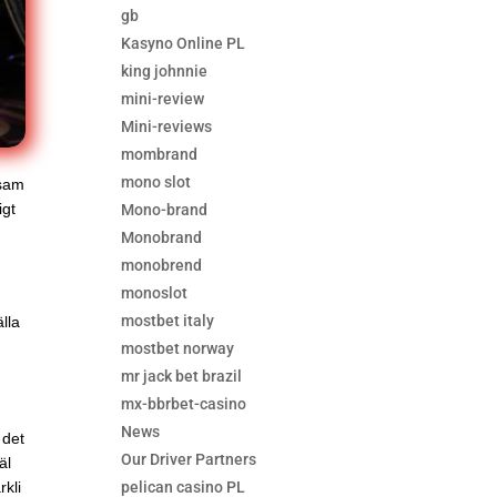
gb
Kasyno Online PL
king johnnie
mini-review
Mini-reviews
mombrand
mono slot
 sam
igt
Mono-brand
Monobrand
monobrend
monoslot
mostbet italy
lla
mostbet norway
mr jack bet brazil
mx-bbrbet-casino
News
 det
Our Driver Partners
äl
rkli
pelican casino PL