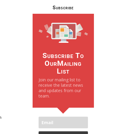
Subscribe
Subscribe To
OurMailing
List
Join our mailing list to
receive the latest news
and updates from our
team.
m