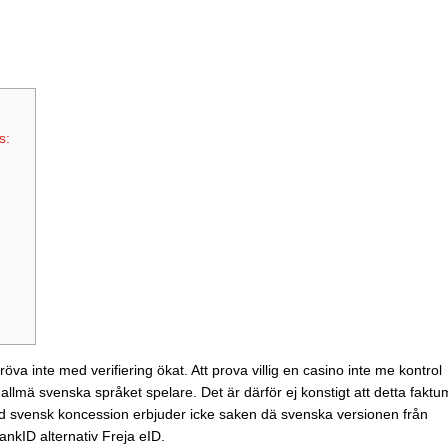
s:
va inte med verifiering ökat. Att prova villig en casino inte me kontrol
allmä svenska språket spelare. Det är därför ej konstigt att detta faktu
d svensk koncession erbjuder icke saken dä svenska versionen från
ankID alternativ Freja eID.