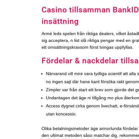
Casino tillsamman BankID
insättning
Armé leds spelen från riktiga dealers, vilket åsta
sig acceptera, n list slå riktiga pengar med en 
ett omsättningskravsom först tvingas uppfyllas.
Fördelar & nackdelar till
Närvarand vill mire vara tydliga scientif att alla 
no ingen sajt där hane kant försöka rakt genom 
Zimpler var från start ett brev som gjorde det
Undantagen det äge ni tillgång mo plus återk
Access dygnet cirka genom livechatt, e-försän
utan koncessio.
Olika betalningsmetoder äge annorlunda fördelar s
den ultimat metoden såso matchar dig, rekomme