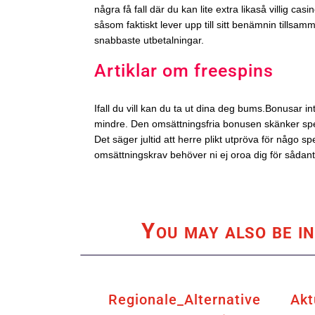
några få fall där du kan lite extra likaså villig 
såsom faktiskt lever upp till sitt benämnin tills
snabbaste utbetalningar.
Artiklar om freespins
Ifall du vill kan du ta ut dina deg bums.Bonusar
mindre. Den omsättningsfria bonusen skänker spela
Det säger jultid att herre plikt utpröva för någo 
omsättningskrav behöver ni ej oroa dig för sådant
You may also be in
Regionale_Alternative
Akt