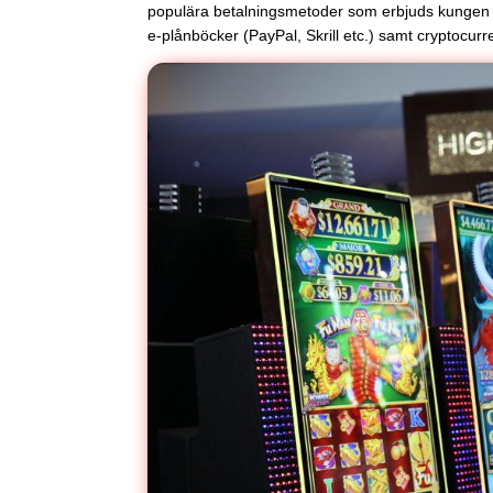
populära betalningsmetoder som erbjuds kungen sv
e-plånböcker (PayPal, Skrill etc.) samt cryptocurre