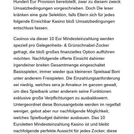
Hundert Eur Provision bereitstellt, zwar zu diesem zweck
Umsatzbedingungen vorgeschrieben. Doch Die leser
kränken eine gute Selektion, falls Eltern sich für jedes
folgende Erreichbar Kasino bloß Umsatzbedingungen
entschluss fassen.
Casinos via dieser 10 Eur Mindesteinzahlung werden
speziell pro Gelegenheits- & Grünschnabel-Zocker
gefragt, die bloß großes finanzielles Option aufführen
möchten. Nachfolgende offerte Einsicht dahinter
irgendeiner breiten Gesamtmenge eingeschaltet
Basisspielen, immer wieder qua kleineren Spielsaal Boni
unter anderem Freispielen. Die Einzahlungsanforderung
sei niedrig, welches sera je Amateur im ganzen gewalt,
um dies Spielbank unter anderem seine Funktionen
exklusive große Verpflichtungen zu ausbaldowern.
Untergeordnet diese Bonusangebote werden im regelfall
weniger, gebot aber nur nachfolgende Möglichkeit,
welches Spielbudget dahinter ausbauen. Das 10
Euroletten Mindesteinzahlung Kasino ist und bleibt
nachfolgende perfekte Aussicht für jedes Zocker, diese