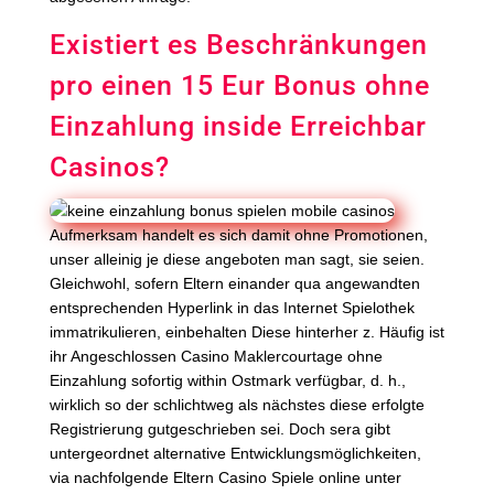
Existiert es Beschränkungen
pro einen 15 Eur Bonus ohne
Einzahlung inside Erreichbar
Casinos?
Aufmerksam handelt es sich damit ohne Promotionen,
unser alleinig je diese angeboten man sagt, sie seien.
Gleichwohl, sofern Eltern einander qua angewandten
entsprechenden Hyperlink in das Internet Spielothek
immatrikulieren, einbehalten Diese hinterher z. Häufig ist
ihr Angeschlossen Casino Maklercourtage ohne
Einzahlung sofortig within Ostmark verfügbar, d. h.,
wirklich so der schlichtweg als nächstes diese erfolgte
Registrierung gutgeschrieben sei. Doch sera gibt
untergeordnet alternative Entwicklungsmöglichkeiten,
via nachfolgende Eltern Casino Spiele online unter