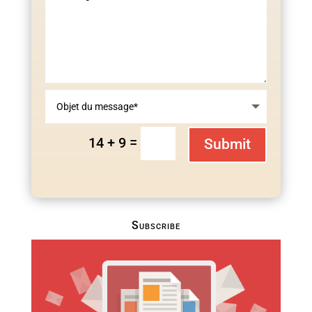
=
14 + 9
Submit
Subscribe