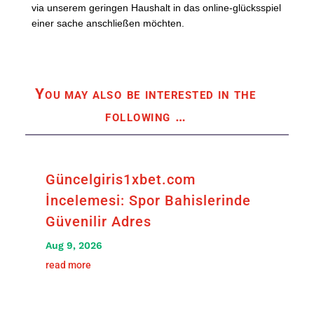
via unserem geringen Haushalt in das online-glücksspiel
einer sache anschließen möchten.
You may also be interested in the
following
…
Güncelgiris1xbet.com
İncelemesi: Spor Bahislerinde
Güvenilir Adres
Aug 9, 2026
read more