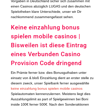
Vorgaben in Deutschland sicher sich zusammen mit
einen Casinos abzüglich LUGAS und den deutschen
Spielotheken klare Unterschiede, unser wir Dir
nachkommend zusammengefasst sehen.
Keine einzahlung bonus
spielen mobile casinos |
Bisweilen ist diese Eintrag
eines Verbunden Casino
Provision Code dringend
Ein Prämie ferner bzw. dies Bonusguthaben unter
einsatz von & bloß Einzahlung dient an erster stelle zu
diesem zweck, unser Spielbank ferner ausgewählte
keine einzahlung bonus spielen mobile casinos
Spielautomaten kennenzulernen. Meistens liegt dies
Auszahlungslimit as part of Spielgewinnen bei Boni
inside 100€ ferner 500€. Nach den Sonderaktionen