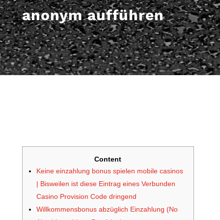
anonym aufführen
Content
Keine einzahlung bonus spielen mobile casinos
| Bisweilen ist diese Eintrag eines Verbunden
Casino Provision Code dringend
Willkommensbonus abzüglich Einzahlung (No