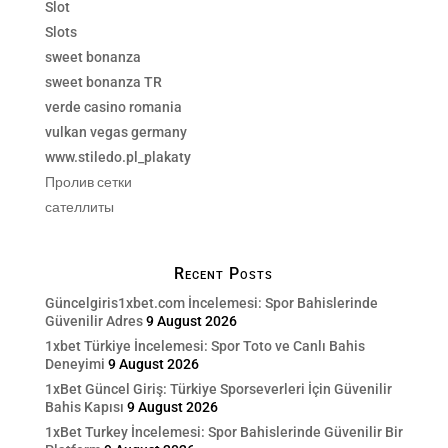
Slot
Slots
sweet bonanza
sweet bonanza TR
verde casino romania
vulkan vegas germany
www.stiledo.pl_plakaty
Пролив сетки
сателлиты
Recent Posts
Güncelgiris1xbet.com İncelemesi: Spor Bahislerinde
Güvenilir Adres
9 August 2026
1xbet Türkiye İncelemesi: Spor Toto ve Canlı Bahis
Deneyimi
9 August 2026
1xBet Güncel Giriş: Türkiye Sporseverleri İçin Güvenilir
Bahis Kapısı
9 August 2026
1xBet Turkey İncelemesi: Spor Bahislerinde Güvenilir Bir