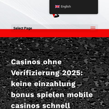
English
Select Page
Casinos ohne
Verifizierung 2025:
keine einzahlung
bonus spielen mobile
casinos schnell