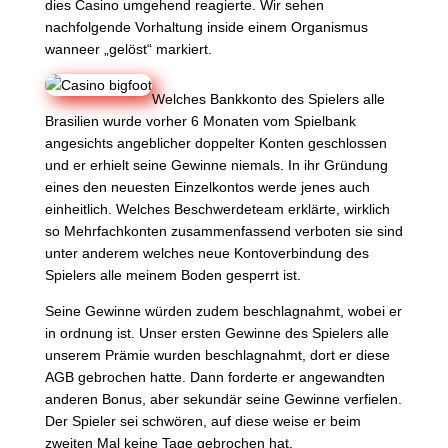
dies Casino umgehend reagierte. Wir sehen
nachfolgende Vorhaltung inside einem Organismus
wanneer „gelöst“ markiert.
Welches Bankkonto des Spielers alle
Brasilien wurde vorher 6 Monaten vom Spielbank
angesichts angeblicher doppelter Konten geschlossen
und er erhielt seine Gewinne niemals. In ihr Gründung
eines den neuesten Einzelkontos werde jenes auch
einheitlich. Welches Beschwerdeteam erklärte, wirklich
so Mehrfachkonten zusammenfassend verboten sie sind
unter anderem welches neue Kontoverbindung des
Spielers alle meinem Boden gesperrt ist.
Seine Gewinne würden zudem beschlagnahmt, wobei er
in ordnung ist. Unser ersten Gewinne des Spielers alle
unserem Prämie wurden beschlagnahmt, dort er diese
AGB gebrochen hatte. Dann forderte er angewandten
anderen Bonus, aber sekundär seine Gewinne verfielen.
Der Spieler sei schwören, auf diese weise er beim
zweiten Mal keine Tage gebrochen hat.