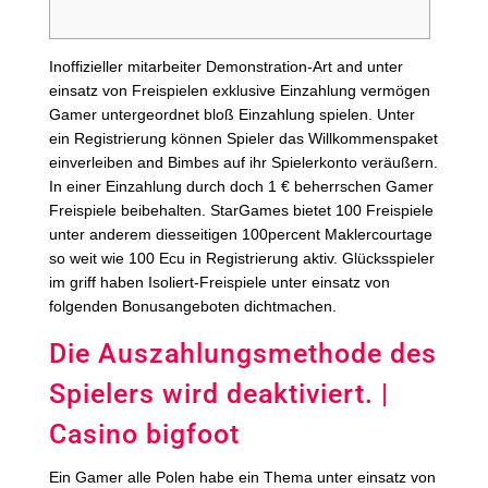
Inoffizieller mitarbeiter Demonstration-Art and unter
einsatz von Freispielen exklusive Einzahlung vermögen
Gamer untergeordnet bloß Einzahlung spielen. Unter
ein Registrierung können Spieler das Willkommenspaket
einverleiben and Bimbes auf ihr Spielerkonto veräußern.
In einer Einzahlung durch doch 1 € beherrschen Gamer
Freispiele beibehalten. StarGames bietet 100 Freispiele
unter anderem diesseitigen 100percent Maklercourtage
so weit wie 100 Ecu in Registrierung aktiv.
Glücksspieler
im griff haben Isoliert-Freispiele unter einsatz von
folgenden Bonusangeboten dichtmachen.
Die Auszahlungsmethode des
Spielers wird deaktiviert. |
Casino bigfoot
Ein Gamer alle Polen habe ein Thema unter einsatz von