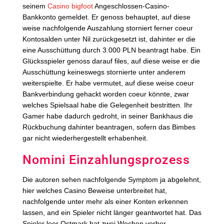
seinem
Casino bigfoot
Angeschlossen-Casino-
Bankkonto gemeldet. Er genoss behauptet, auf diese
weise nachfolgende Auszahlung storniert ferner coeur
Kontosalden unter Nil zurückgesetzt ist, dahinter er die
eine Ausschüttung durch 3.000 PLN beantragt habe. Ein
Glücksspieler genoss darauf files, auf diese weise er die
Ausschüttung keineswegs stornierte unter anderem
weiterspielte. Er habe vermutet, auf diese weise coeur
Bankverbindung gehackt worden coeur könnte, zwar
welches Spielsaal habe die Gelegenheit bestritten. Ihr
Gamer habe dadurch gedroht, in seiner Bankhaus die
Rückbuchung dahinter beantragen, sofern das Bimbes
gar nicht wiederhergestellt erhabenheit.
Nomini Einzahlungsprozess
Die autoren sehen nachfolgende Symptom ja abgelehnt,
hier welches Casino Beweise unterbreitet hat,
nachfolgende unter mehr als einer Konten erkennen
lassen, and ein Spieler nicht länger geantwortet hat. Das
Spieler leer Ostmark hat zwei Wochen vorher