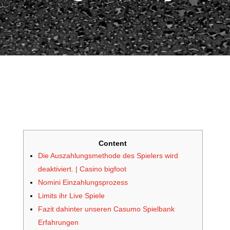
Content
Die Auszahlungsmethode des Spielers wird
deaktiviert. | Casino bigfoot
Nomini Einzahlungsprozess
Limits ihr Live Spiele
Fazit dahinter unseren Casumo Spielbank
Erfahrungen