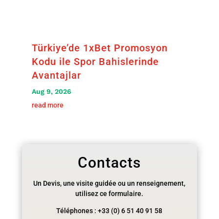
Türkiye’de 1xBet Promosyon
Kodu ile Spor Bahislerinde
Avantajlar
Aug 9, 2026
read more
Contacts
Un Devis, une visite guidée ou un renseignement,
utilisez ce formulaire.
Téléphones : +33 (0) 6 51 40 91 58