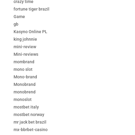
crazy time
fortune tiger brazil
Game
gb
Kasyno Online PL
king johnnie
mini-review
Mini-reviews
mombrand
mono slot
Mono-brand
Monobrand
monobrend
monoslot
mostbet italy
mostbet norway
mr jack bet brazil
mx-bbrbet-casino