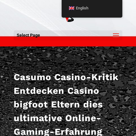
English
Select Page
Casumo Casino-Kritik
Entdecken Casino
bigfoot Eltern dies
ultimative Online-
Gaming-Erfahrung