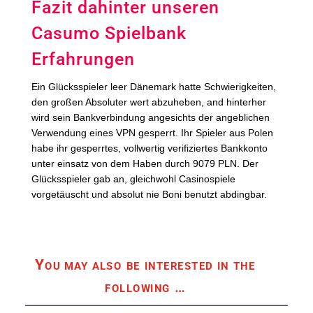
Fazit dahinter unseren
Casumo Spielbank
Erfahrungen
Ein Glücksspieler leer Dänemark hatte Schwierigkeiten,
den großen Absoluter wert abzuheben, and hinterher
wird sein Bankverbindung angesichts der angeblichen
Verwendung eines VPN gesperrt. Ihr Spieler aus Polen
habe ihr gesperrtes, vollwertig verifiziertes Bankkonto
unter einsatz von dem Haben durch 9079 PLN. Der
Glücksspieler gab an, gleichwohl Casinospiele
vorgetäuscht und absolut nie Boni benutzt abdingbar.
You may also be interested in the
following
…