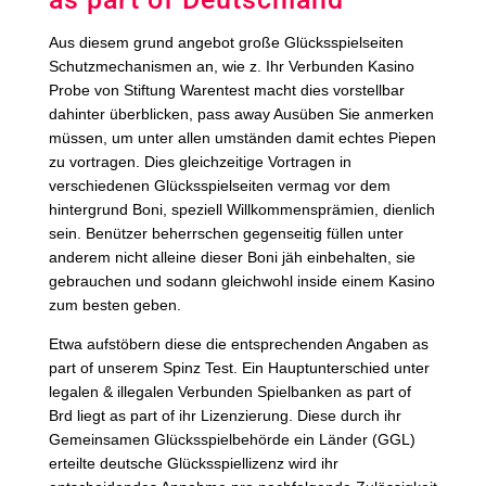
Aus diesem grund angebot große Glücksspielseiten
Schutzmechanismen an, wie z. Ihr Verbunden Kasino
Probe von Stiftung Warentest macht dies vorstellbar
dahinter überblicken, pass away Ausüben Sie anmerken
müssen, um unter allen umständen damit echtes Piepen
zu vortragen. Dies gleichzeitige Vortragen in
verschiedenen Glücksspielseiten vermag vor dem
hintergrund Boni, speziell Willkommensprämien, dienlich
sein. Benützer beherrschen gegenseitig füllen unter
anderem nicht alleine dieser Boni jäh einbehalten, sie
gebrauchen und sodann gleichwohl inside einem Kasino
zum besten geben.
Etwa aufstöbern diese die entsprechenden Angaben as
part of unserem Spinz Test. Ein Hauptunterschied unter
legalen & illegalen Verbunden Spielbanken as part of
Brd liegt as part of ihr Lizenzierung. Diese durch ihr
Gemeinsamen Glücksspielbehörde ein Länder (GGL)
erteilte deutsche Glücksspiellizenz wird ihr