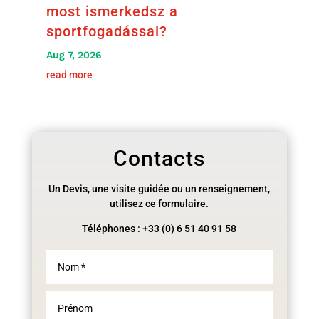
most ismerkedsz a
sportfogadással?
Aug 7, 2026
read more
Contacts
Un Devis, une visite guidée ou un renseignement,
utilisez ce formulaire.
Téléphones : +33 (0) 6 51 40 91 58