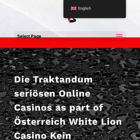
English
Select Page
Die Traktandum
seriösen Online
Casinos as part of
Österreich White Lion
Casino Kein