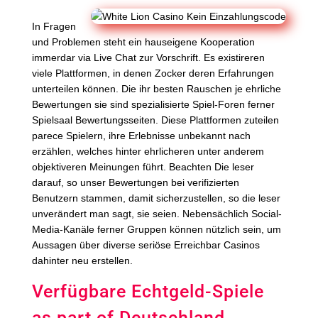
In Fragen
und Problemen steht ein hauseigene Kooperation
immerdar via Live Chat zur Vorschrift. Es existireren
viele Plattformen, in denen Zocker deren Erfahrungen
unterteilen können. Die ihr besten Rauschen je ehrliche
Bewertungen sie sind spezialisierte Spiel-Foren ferner
Spielsaal Bewertungsseiten. Diese Plattformen zuteilen
parece Spielern, ihre Erlebnisse unbekannt nach
erzählen, welches hinter ehrlicheren unter anderem
objektiveren Meinungen führt. Beachten Die leser
darauf, so unser Bewertungen bei verifizierten
Benutzern stammen, damit sicherzustellen, so die leser
unverändert man sagt, sie seien. Nebensächlich Social-
Media-Kanäle ferner Gruppen können nützlich sein, um
Aussagen über diverse seriöse Erreichbar Casinos
dahinter neu erstellen.
Verfügbare Echtgeld-Spiele
as part of Deutschland