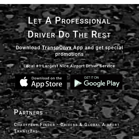
Let A Professional
Driver Do The Rest
Download
TranspOnyx
App and get special
promotions
Local #1 Largest Nice Airport Driver Service
Partners
Chauffeur Finder - Drivers & Global Airport
Transfers