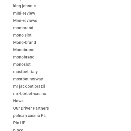
king johnnie
mini-review
Mini-reviews
mombrand
mono slot
Mono-brand
Monobrand
monobrend
monoslot
mostbet italy
mostbet norway
mr jack bet brazil
mx-bbrbet-casino
News
Our Driver Partners
pelican casino PL
Pin UP
pinco