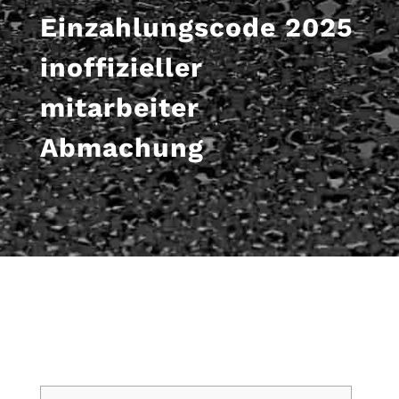
Einzahlungscode 2025
inoffizieller
mitarbeiter
Abmachung