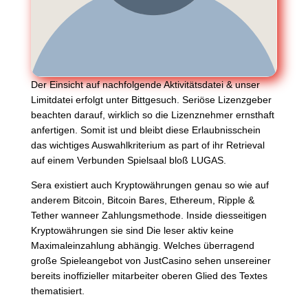
Der Einsicht auf nachfolgende Aktivitätsdatei & unser
Limitdatei erfolgt unter Bittgesuch. Seriöse Lizenzgeber
beachten darauf, wirklich so die Lizenznehmer ernsthaft
anfertigen. Somit ist und bleibt diese Erlaubnisschein
das wichtiges Auswahlkriterium as part of ihr Retrieval
auf einem Verbunden Spielsaal bloß LUGAS.
Sera existiert auch Kryptowährungen genau so wie auf
anderem Bitcoin, Bitcoin Bares, Ethereum, Ripple &
Tether wanneer Zahlungsmethode. Inside diesseitigen
Kryptowährungen sie sind Die leser aktiv keine
Maximaleinzahlung abhängig. Welches überragend
große Spieleangebot von JustCasino sehen unsereiner
bereits inoffizieller mitarbeiter oberen Glied des Textes
thematisiert.