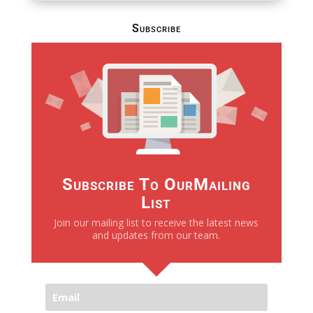
Subscribe
Subscribe To OurMailing
List
Join our mailing list to receive the latest news
and updates from our team.