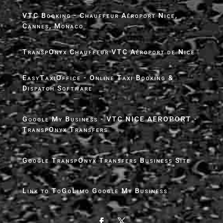
VTC Booking - Chauffeur Aéroport Nice,
Cannes, Monaco
TranspOnyx Chauffeur VTC Aéroport de Nice
EasyTaxiOffice - Online Taxi Booking &
Dispatch Software
Google My Business - VTC NICE AEROPORT -
TranspOnyx Transfers
Google TranspOnyx Transfers Business Site
Link to ToGoLimo Google My Business