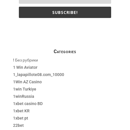
SUBSCRIBE!
We only send necessay emails, no Spams !
Categories
! Без рубрики
1 Win Aviator
1_lapapillote08.com_10000
1Win AZ Casino
1win Turkiye
1winRussia
1xbet casino BD
1xbet KR
1xbet pt
22bet