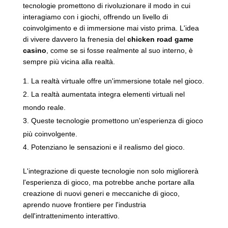
tecnologie promettono di rivoluzionare il modo in cui
interagiamo con i giochi, offrendo un livello di
coinvolgimento e di immersione mai visto prima. L'idea
di vivere davvero la frenesia del
chicken road game
casino
, come se si fosse realmente al suo interno, è
sempre più vicina alla realtà.
La realtà virtuale offre un'immersione totale nel gioco.
La realtà aumentata integra elementi virtuali nel
mondo reale.
Queste tecnologie promettono un'esperienza di gioco
più coinvolgente.
Potenziano le sensazioni e il realismo del gioco.
L'integrazione di queste tecnologie non solo migliorerà
l'esperienza di gioco, ma potrebbe anche portare alla
creazione di nuovi generi e meccaniche di gioco,
aprendo nuove frontiere per l'industria
dell'intrattenimento interattivo.