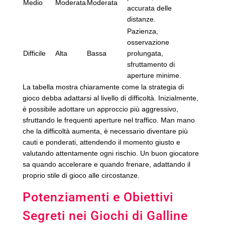
Medio
Moderata
Moderata
accurata delle
distanze.
Pazienza,
osservazione
Difficile
Alta
Bassa
prolungata,
sfruttamento di
aperture minime.
La tabella mostra chiaramente come la strategia di
gioco debba adattarsi al livello di difficoltà. Inizialmente,
è possibile adottare un approccio più aggressivo,
sfruttando le frequenti aperture nel traffico. Man mano
che la difficoltà aumenta, è necessario diventare più
cauti e ponderati, attendendo il momento giusto e
valutando attentamente ogni rischio. Un buon giocatore
sa quando accelerare e quando frenare, adattando il
proprio stile di gioco alle circostanze.
Potenziamenti e Obiettivi
Segreti nei Giochi di Galline