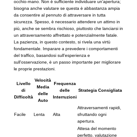
occhio-mano. Non è sufficiente individuare un’apertura;
bisogna anche valutare se questa è abbastanza ampia
da consentire al pennuto di attraversare in tutta
sicurezza. Spesso, è necessario attendere un attimo in
più, anche se sembra rischioso, piuttosto che lanciarsi in
un attraversamento affrettato e potenzialmente fatale.
La pazienza, in questo contesto, si rivela una virtù
fondamentale. Imparare a prevedere i comportamenti
del traffico, basandosi sull'esperienza e
sull'osservazione, è un passo importante per migliorare
le proprie prestazioni.
Velocità
Livello
Frequenza
Media
di
delle
Strategia Consigliata
delle
Difficoltà
Interruzioni
Auto
Attraversamenti rapidi,
Facile
Lenta
Alta
sfruttando ogni
apertura.
Attesa del momento
perfetto, valutazione