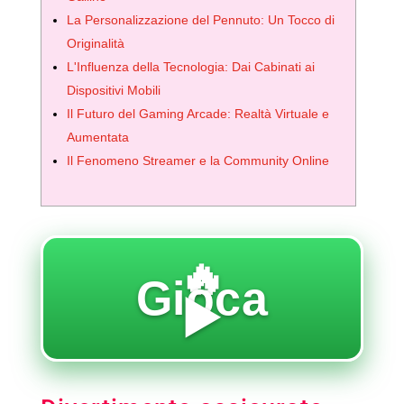
La Personalizzazione del Pennuto: Un Tocco di
Originalità
L'Influenza della Tecnologia: Dai Cabinati ai
Dispositivi Mobili
Il Futuro del Gaming Arcade: Realtà Virtuale e
Aumentata
Il Fenomeno Streamer e la Community Online
🔥
Gioca
▶️