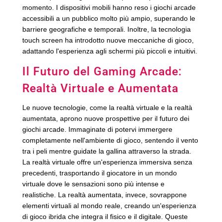
momento. I dispositivi mobili hanno reso i giochi arcade
accessibili a un pubblico molto più ampio, superando le
barriere geografiche e temporali. Inoltre, la tecnologia
touch screen ha introdotto nuove meccaniche di gioco,
adattando l'esperienza agli schermi più piccoli e intuitivi.
Il Futuro del Gaming Arcade:
Realtà Virtuale e Aumentata
Le nuove tecnologie, come la realtà virtuale e la realtà
aumentata, aprono nuove prospettive per il futuro dei
giochi arcade. Immaginate di potervi immergere
completamente nell'ambiente di gioco, sentendo il vento
tra i peli mentre guidate la gallina attraverso la strada.
La realtà virtuale offre un'esperienza immersiva senza
precedenti, trasportando il giocatore in un mondo
virtuale dove le sensazioni sono più intense e
realistiche. La realtà aumentata, invece, sovrappone
elementi virtuali al mondo reale, creando un'esperienza
di gioco ibrida che integra il fisico e il digitale. Queste