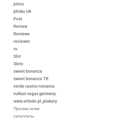
pinco
plinko UK
Post
Review
Reviewe
reviewer
ru
Slot
Slots
sweet bonanza
sweet bonanza TR
verde casino romania
vulkan vegas germany
www.stiledo.pl_plakaty
Пролив сетки
сателлиты