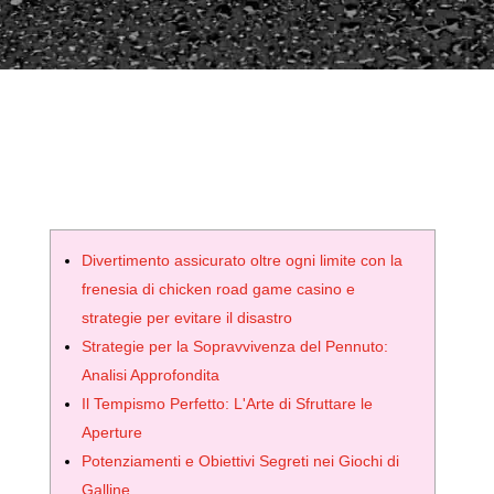
Divertimento assicurato oltre ogni limite con la
frenesia di chicken road game casino e
strategie per evitare il disastro
Strategie per la Sopravvivenza del Pennuto:
Analisi Approfondita
Il Tempismo Perfetto: L'Arte di Sfruttare le
Aperture
Potenziamenti e Obiettivi Segreti nei Giochi di
Galline