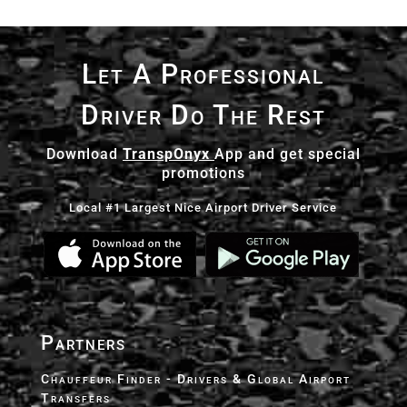
Let A Professional
Driver Do The Rest
Download
TranspOnyx
App and get special
promotions
Local #1 Largest Nice Airport Driver Service
Partners
Chauffeur Finder - Drivers & Global Airport
Transfers