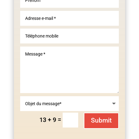
=
13 + 9
Submit