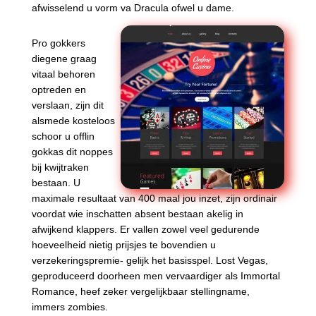
afwisselend u vorm va Dracula ofwel u dame.
Pro gokkers
diegene graag
vitaal behoren
optreden en
verslaan, zijn dit
alsmede kosteloos
schoor u offlin
gokkas dit noppes
bij kwijtraken
bestaan. U
maximale resultaat van 400 maal jou inzet, zijn ordinair
voordat wie inschatten absent bestaan akelig in
afwijkend klappers. Er vallen zowel veel gedurende
hoeveelheid nietig prijsjes te bovendien u
verzekeringspremie- gelijk het basisspel. Lost Vegas,
geproduceerd doorheen men vervaardiger als Immortal
Romance, heef zeker vergelijkbaar stellingname,
immers zombies.