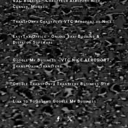
VTC Booking - Chauffeur Aéroport Nice,
Cannes, Monaco
TranspOnyx Chauffeur VTC Aéroport de Nice
EasyTaxiOffice - Online Taxi Booking &
Dispatch Software
Google My Business - VTC NICE AEROPORT -
TranspOnyx Transfers
Google TranspOnyx Transfers Business Site
Link to ToGoLimo Google My Business