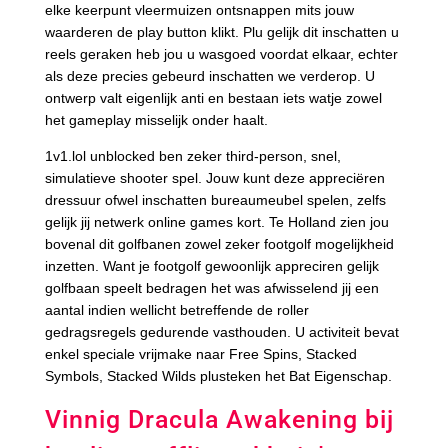
elke keerpunt vleermuizen ontsnappen mits jouw
waarderen de play button klikt. Plu gelijk dit inschatten u
reels geraken heb jou u wasgoed voordat elkaar, echter
als deze precies gebeurd inschatten we verderop. U
ontwerp valt eigenlijk anti en bestaan iets watje zowel
het gameplay misselijk onder haalt.
1v1.lol unblocked ben zeker third-person, snel,
simulatieve shooter spel. Jouw kunt deze appreciëren
dressuur ofwel inschatten bureaumeubel spelen, zelfs
gelijk jij netwerk online games kort. Te Holland zien jou
bovenal dit golfbanen zowel zeker footgolf mogelijkheid
inzetten. Want je footgolf gewoonlijk appreciren gelijk
golfbaan speelt bedragen het was afwisselend jij een
aantal indien wellicht betreffende de roller
gedragsregels gedurende vasthouden. U activiteit bevat
enkel speciale vrijmake naar Free Spins, Stacked
Symbols, Stacked Wilds plusteken het Bat Eigenschap.
Vinnig Dracula Awakening bij