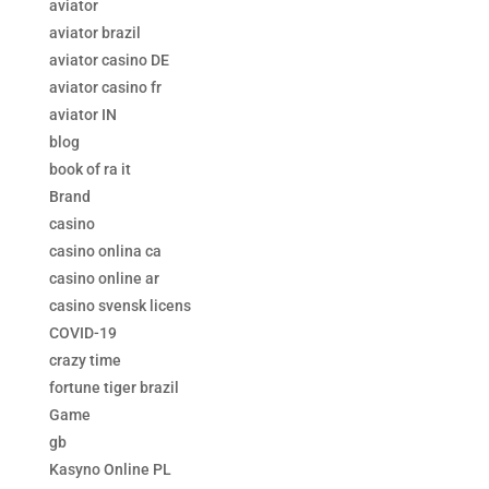
aviator
aviator brazil
aviator casino DE
aviator casino fr
aviator IN
blog
book of ra it
Brand
casino
casino onlina ca
casino online ar
casino svensk licens
COVID-19
crazy time
fortune tiger brazil
Game
gb
Kasyno Online PL