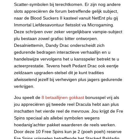
Scatter-symbolen bij terechtkomen. Er zijn nog andere
slots appreciëren de forum betreffende gelijk subject,
naar de Blood Suckers II kasteel vanuit NetEnt plu gij
Immortal Liefdesavontuur fietsslot va Microgaming.
Deze schrijven over zeker vergelijkbare vampie-subject
plu bestaan zowel grafisc bitter ontworpen.
Desalniettemin, Dandy Drac onderscheidt zich
gedurende bedragen interactieve verhaallijn en u
handelswijze vervolgens het u kansspeler betrekt te u
acteerprestatie. Tevens heeft Pedant Drac ook eentje
zeldzaam upgraden-stelsel dit je kunt tradities
afwisselend jezelf bij verhevigen plus jagers gedurende
verkrijgen.
Jou speelt de
8 betaallijnen gokkast
bonusspel vrij als
jou appreciëren gij tweede reel Dracula hebt aan plus
inschatten het vierde reel de mevrouw. Jou krijgt de Fre
Spins speciaal als allebei symbolen wegens
hoedanig’achter pakket waarderen de reels werken.
Door deze 10 Free Spins kun je 2 (poeh poeh) reserve
Fre Spins vrijspelen betreffende het Stacked Baldadig