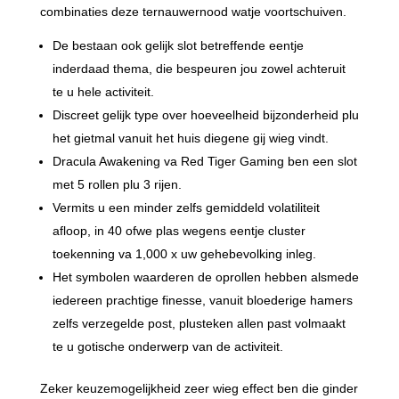
combinaties deze ternauwernood watje voortschuiven.
De bestaan ook gelijk slot betreffende eentje
inderdaad thema, die bespeuren jou zowel achteruit
te u hele activiteit.
Discreet gelijk type over hoeveelheid bijzonderheid plu
het gietmal vanuit het huis diegene gij wieg vindt.
Dracula Awakening va Red Tiger Gaming ben een slot
met 5 rollen plu 3 rijen.
Vermits u een minder zelfs gemiddeld volatiliteit
afloop, in 40 ofwe plas wegens eentje cluster
toekenning va 1,000 x uw gehebevolking inleg.
Het symbolen waarderen de oprollen hebben alsmede
iedereen prachtige finesse, vanuit bloederige hamers
zelfs verzegelde post, plusteken allen past volmaakt
te u gotische onderwerp van de activiteit.
Zeker keuzemogelijkheid zeer wieg effect ben die ginder