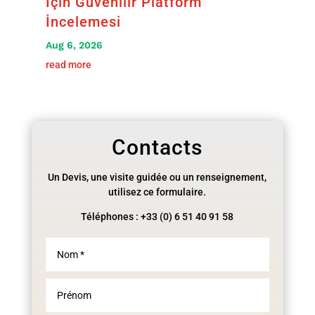
İçin Güvenilir Platform
İncelemesi
Aug 6, 2026
read more
Contacts
Un Devis, une visite guidée ou un renseignement,
utilisez ce formulaire.
Téléphones : +33 (0) 6 51 40 91 58