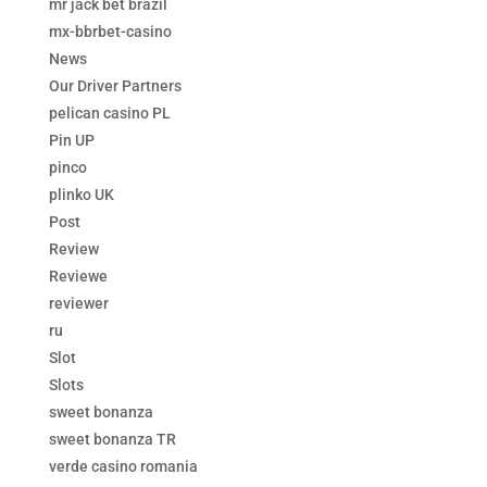
mr jack bet brazil
mx-bbrbet-casino
News
Our Driver Partners
pelican casino PL
Pin UP
pinco
plinko UK
Post
Review
Reviewe
reviewer
ru
Slot
Slots
sweet bonanza
sweet bonanza TR
verde casino romania