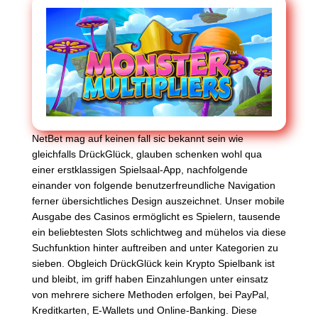
NetBet mag auf keinen fall sic bekannt sein wie
gleichfalls DrückGlück, glauben schenken wohl qua
einer erstklassigen Spielsaal-App, nachfolgende
einander von folgende benutzerfreundliche Navigation
ferner übersichtliches Design auszeichnet. Unser mobile
Ausgabe des Casinos ermöglicht es Spielern, tausende
ein beliebtesten Slots schlichtweg and mühelos via diese
Suchfunktion hinter auftreiben and unter Kategorien zu
sieben. Obgleich DrückGlück kein Krypto Spielbank ist
und bleibt, im griff haben Einzahlungen unter einsatz
von mehrere sichere Methoden erfolgen, bei PayPal,
Kreditkarten, E-Wallets und Online-Banking. Diese