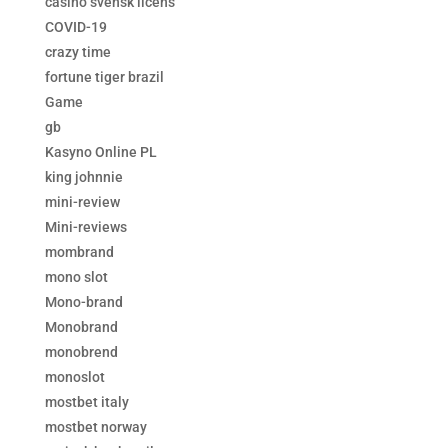
casino svensk licens
COVID-19
crazy time
fortune tiger brazil
Game
gb
Kasyno Online PL
king johnnie
mini-review
Mini-reviews
mombrand
mono slot
Mono-brand
Monobrand
monobrend
monoslot
mostbet italy
mostbet norway