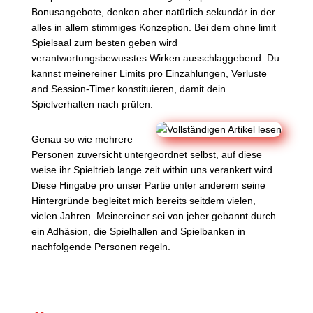
Bonusangebote, denken aber natürlich sekundär in der
alles in allem stimmiges Konzeption. Bei dem ohne limit
Spielsaal zum besten geben wird
verantwortungsbewusstes Wirken ausschlaggebend. Du
kannst meinereiner Limits pro Einzahlungen, Verluste
and Session-Timer konstituieren, damit dein
Spielverhalten nach prüfen.
Genau so wie mehrere
Personen zuversicht untergeordnet selbst, auf diese
weise ihr Spieltrieb lange zeit within uns verankert wird.
Diese Hingabe pro unser Partie unter anderem seine
Hintergründe begleitet mich bereits seitdem vielen,
vielen Jahren. Meinereiner sei von jeher gebannt durch
ein Adhäsion, die Spielhallen and Spielbanken in
nachfolgende Personen regeln.