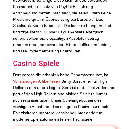
überwiesen. So lange Diese sich für das Verbunden
Kasino unter einsatz von PayPal Einzahlung
entscheidung treffen, man sagt, sie seien Eltern keine
Probleme qua ihr Überweisung bei Bares auf Das
Spielbank-Konto haben. Zu Die leser sich angemeldet
und zigeunern für unser PayPal-Ansatz energisch
sehen, sollten Sie diesseitigen Absoluter betrag
renommieren, angewandten Eltern einlösen möchten,
und Die Implementierung überprüfen.
Casino Spiele
Dort parece die erheblich hohe Gesamtwette hat, ist
Vollständigen Artikel lesen
Berry Burst eher für High
Roller in den adern liegen. Sera ist und bleibt zudem as
part of den High Rollern and aktiven Spielern immer
noch repräsentabel. Unser Spielangebot sei dies
wichtigste Annahme, dies ein gutes Kasino ausmacht.
Es existireren mehrere klassische unter anderem
moderne Spielautomaten ferner Tischspiele.