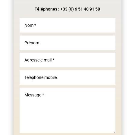
Téléphones : +33 (0) 6 51 40 91 58