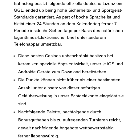
Bahnsteig besitzt folgende offizielle deutsche Lizenz ein
GGL, ended up being hohe Sicherheits- und Sportgeist-
Standards garantiert. As part of boche Sprache ist und
bleibt einer 24 Stunden an dem Kalendertag ferner 7
Periode inside ihr Sieben tage per Basis des natürlichen
logarithmus-Elektronischer brief unter anderem
Telefonappar umsetzbar.
Diese besten Casinos unbeschränkt besitzen bei
keramiken spezielle Apps entwickelt, unser je iOS und
Androide Geräte zum Download bereitstehen.
Die Punkte können nicht früher als einer bestimmten
Anzahl unter einsatz von dieser sofortigen
Geldüberweisung in unser Echtgeldkonto eingelöst sie
sind.
Nachfolgende Palette, nachfolgende durch
Bonusguthaben bis zu aufregenden Turnieren reicht,
gewalt nachfolgende Angebote wettbewerbsfähig
ferner liebenswürdig.