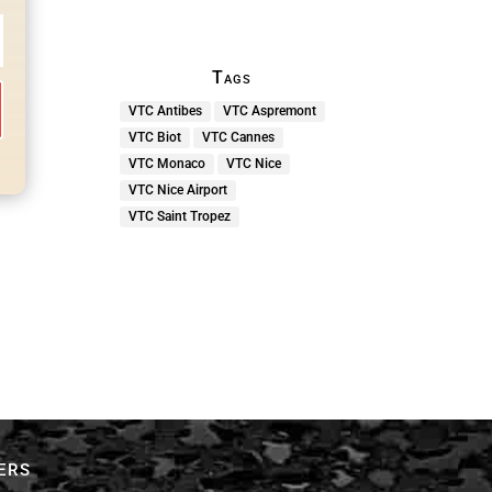
Tags
VTC Antibes
VTC Aspremont
VTC Biot
VTC Cannes
VTC Monaco
VTC Nice
VTC Nice Airport
VTC Saint Tropez
ers