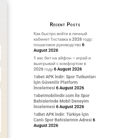
Recent Posts
Как быстро войти в личный
кабинет 1хставка в 2026 году:
пошаговое руководство
6
August 2026
1 икс бет на айфон – играй и
выигрывай с комфортом в
2026 году
6 August 2026
1xbet APK İndir: Spor Tutkunları
İçin Güvenilir Platform
İncelemesi
6 August 2026
1xbetmobilindir.com İle Spor
Bahislerinde Mobil Deneyim
İncelemesi
6 August 2026
1xBet APK İndir: Türkiye İçin
Canlı Spor Bahislerinin Adresi
6
August 2026