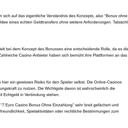
n sich auf das eigentliche Verständnis des Konzepts, also “Bonus ohne
e Idee eines echten Geldtransfers ohne weitere Anforderungen. Tatsächl
pielt bei dem Konzept des Bonusses eine entscheidende Rolle, da es di
 Zahlreiche Casino-Anbieter haben sich bemüht ihre Plattformen an das
hier ein gewisses Risiko für den Spieler selbst. Die Online-Casinos
ungskraft zu nutzen. Die Wichtigste davon ist wahrscheinlich die
it Echtgeld in Verbindung stehen.
 Euro Casino Bonus Ohne Einzahlung” sehr breit gefächert und
rfreundlichkeit, Spielaktivitäten oder rechtliche Bestimmungen zum