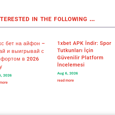
terested in the following
…
1xbet APK İndir: Spor
кс бет на айфон –
Tutkunları İçin
ай и выигрывай с
Güvenilir Platform
фортом в 2026
İncelemesi
у
Aug 6, 2026
6, 2026
read more
 more