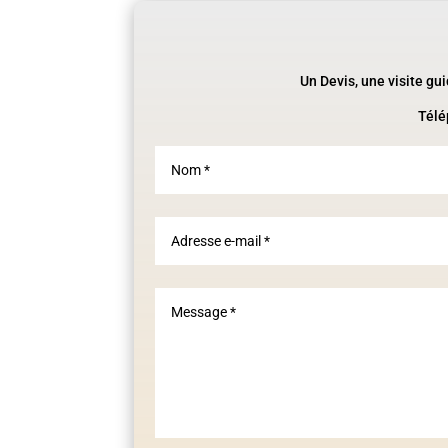
Un Devis, une visite gu
Télé