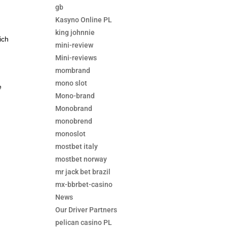
gb
Kasyno Online PL
king johnnie
ich
mini-review
Mini-reviews
mombrand
mono slot
e
Mono-brand
Monobrand
monobrend
monoslot
mostbet italy
mostbet norway
mr jack bet brazil
mx-bbrbet-casino
News
Our Driver Partners
pelican casino PL