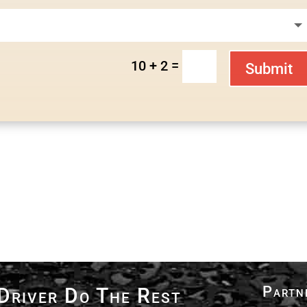
=
10 + 2
Submit
Partn
Driver Do The Rest