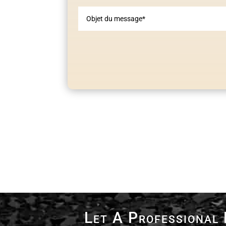
Let A Professional 