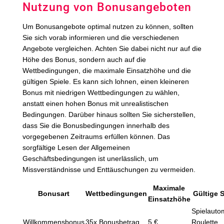
Nutzung von Bonusangeboten
Um Bonusangebote optimal nutzen zu können, sollten
Sie sich vorab informieren und die verschiedenen
Angebote vergleichen. Achten Sie dabei nicht nur auf die
Höhe des Bonus, sondern auch auf die
Wettbedingungen, die maximale Einsatzhöhe und die
gültigen Spiele. Es kann sich lohnen, einen kleineren
Bonus mit niedrigen Wettbedingungen zu wählen,
anstatt einen hohen Bonus mit unrealistischen
Bedingungen. Darüber hinaus sollten Sie sicherstellen,
dass Sie die Bonusbedingungen innerhalb des
vorgegebenen Zeitraums erfüllen können. Das
sorgfältige Lesen der Allgemeinen
Geschäftsbedingungen ist unerlässlich, um
Missverständnisse und Enttäuschungen zu vermeiden.
Maximale
Bonusart
Wettbedingungen
Gültige 
Einsatzhöhe
Spielauto
Willkommensbonus
35x Bonusbetrag
5 €
Roulette,