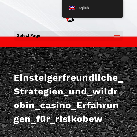
English
Select Page
Einsteigerfreundliche_
Strategien_und_wildr
obin_casino_Erfahrun
gen_für_risikobew