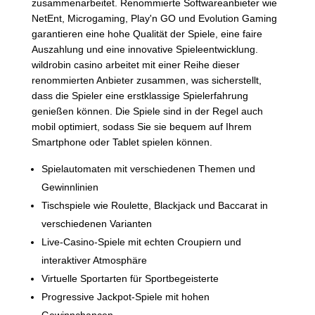
zusammenarbeitet. Renommierte Softwareanbieter wie
NetEnt, Microgaming, Play'n GO und Evolution Gaming
garantieren eine hohe Qualität der Spiele, eine faire
Auszahlung und eine innovative Spieleentwicklung.
wildrobin casino arbeitet mit einer Reihe dieser
renommierten Anbieter zusammen, was sicherstellt,
dass die Spieler eine erstklassige Spielerfahrung
genießen können. Die Spiele sind in der Regel auch
mobil optimiert, sodass Sie sie bequem auf Ihrem
Smartphone oder Tablet spielen können.
Spielautomaten mit verschiedenen Themen und
Gewinnlinien
Tischspiele wie Roulette, Blackjack und Baccarat in
verschiedenen Varianten
Live-Casino-Spiele mit echten Croupiern und
interaktiver Atmosphäre
Virtuelle Sportarten für Sportbegeisterte
Progressive Jackpot-Spiele mit hohen