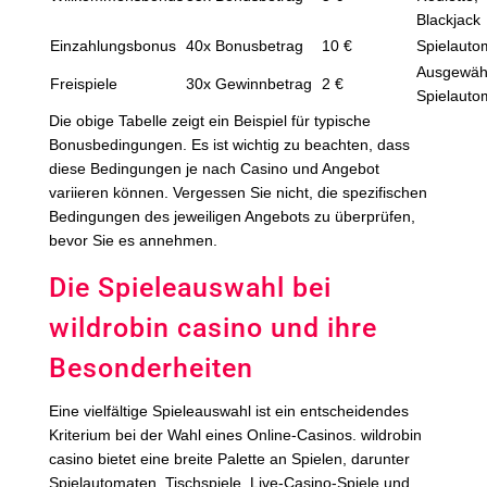
Blackjack
Einzahlungsbonus
40x Bonusbetrag
10 €
Spielauto
Ausgewäh
Freispiele
30x Gewinnbetrag
2 €
Spielauto
Die obige Tabelle zeigt ein Beispiel für typische
Bonusbedingungen. Es ist wichtig zu beachten, dass
diese Bedingungen je nach Casino und Angebot
variieren können. Vergessen Sie nicht, die spezifischen
Bedingungen des jeweiligen Angebots zu überprüfen,
bevor Sie es annehmen.
Die Spieleauswahl bei
wildrobin casino und ihre
Besonderheiten
Eine vielfältige Spieleauswahl ist ein entscheidendes
Kriterium bei der Wahl eines Online-Casinos. wildrobin
casino bietet eine breite Palette an Spielen, darunter
Spielautomaten, Tischspiele, Live-Casino-Spiele und