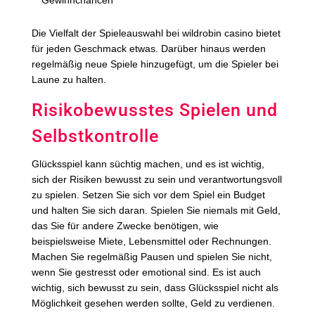
Gewinnchancen
Die Vielfalt der Spieleauswahl bei wildrobin casino bietet
für jeden Geschmack etwas. Darüber hinaus werden
regelmäßig neue Spiele hinzugefügt, um die Spieler bei
Laune zu halten.
Risikobewusstes Spielen und
Selbstkontrolle
Glücksspiel kann süchtig machen, und es ist wichtig,
sich der Risiken bewusst zu sein und verantwortungsvoll
zu spielen. Setzen Sie sich vor dem Spiel ein Budget
und halten Sie sich daran. Spielen Sie niemals mit Geld,
das Sie für andere Zwecke benötigen, wie
beispielsweise Miete, Lebensmittel oder Rechnungen.
Machen Sie regelmäßig Pausen und spielen Sie nicht,
wenn Sie gestresst oder emotional sind. Es ist auch
wichtig, sich bewusst zu sein, dass Glücksspiel nicht als
Möglichkeit gesehen werden sollte, Geld zu verdienen.