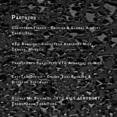
Partners
Chauffeur Finder - Drivers & Global Airport
Transfers
VTC Booking - Chauffeur Aéroport Nice,
Cannes, Monaco
TranspOnyx Chauffeur VTC Aéroport de Nice
EasyTaxiOffice - Online Taxi Booking &
Dispatch Software
Google My Business - VTC NICE AEROPORT -
TranspOnyx Transfers