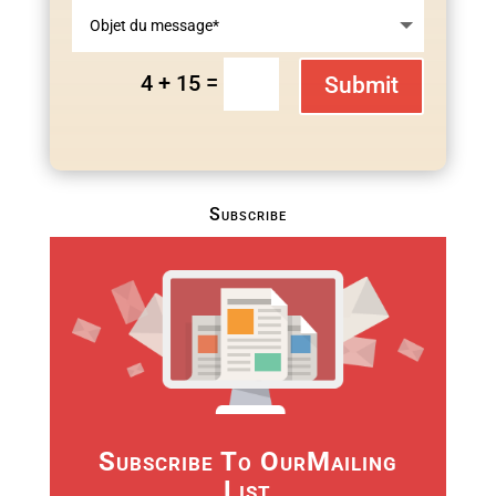
=
4 + 15
Submit
Subscribe
Subscribe To OurMailing
List