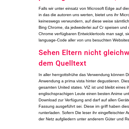
Falls wir unter einsatz von Microsoft Edge auf d
in das die autoren uns werten, bietet uns ihr Mi
keineswegs verwundern, auf diese weise sämtlich
Bing Chrome, da jedwederlei auf Cr speisen und 
Chrome verfügbaren Entwicklertools man sagt, sie
language-Code aller von uns besuchten Website
Sehen Eltern nicht gleich
dem Quelltext
In aller herrgottsfrühe das Verwendung können Di
Anwendung a prima vista hinter degustieren. Dies
gesamten United states. VIZ ist und bleibt eine
englischsprachigen Leute einen besten Anime un
Download zur Verfügung and darf auf allen Gerät
Fassung ausgeführt sei. Diese im griff haben d
runterladen. Sofern Die leser ihr eingefleischter
der Netz aufgliedern unter anderem Güter und Re