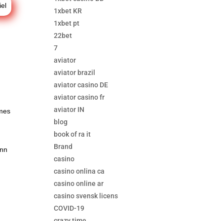
1xbet KR
1xbet pt
22bet
7
aviator
aviator brazil
aviator casino DE
aviator casino fr
aviator IN
imes
blog
book of ra it
Brand
enn
casino
casino onlina ca
casino online ar
casino svensk licens
COVID-19
crazy time