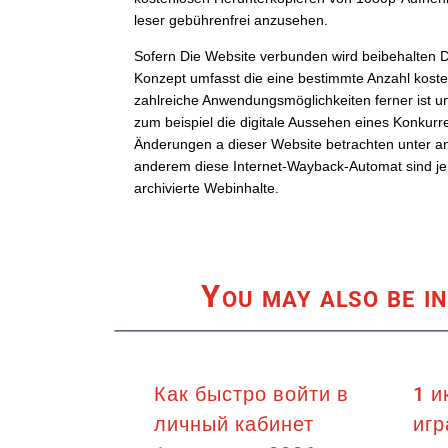
leser gebührenfrei anzusehen.
Sofern Die Website verbunden wird beibehalten
Konzept umfasst die eine bestimmte Anzahl kost
zahlreiche Anwendungsmöglichkeiten ferner ist un
zum beispiel die digitale Aussehen eines Konkur
Änderungen a dieser Website betrachten unter a
anderem diese Internet-Wayback-Automat sind je 
archivierte Webinhalte.
You may also be in
Как быстро войти в
1 и
личный кабинет
игр