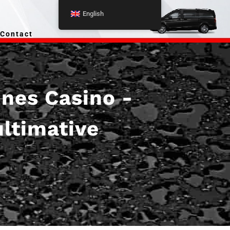
English
Contact
ines Casino -
ultimative