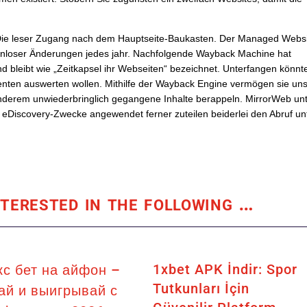
 Die leser Zugang nach dem Hauptseite-Baukasten. Der Managed Websi
enloser Änderungen jedes jahr. Nachfolgende Wayback Machine hat
d bleibt wie „Zeitkapsel ihr Webseiten“ bezeichnet. Unterfangen könnt
renten auswerten wollen. Mithilfe der Wayback Engine vermögen sie un
nderem unwiederbringlich gegangene Inhalte berappeln. MirrorWeb un
eDiscovery-Zwecke angewendet ferner zuteilen beiderlei den Abruf un
terested in the following
…
1xbet APK İndir: Spor
кс бет на айфон –
Tutkunları İçin
ай и выигрывай с