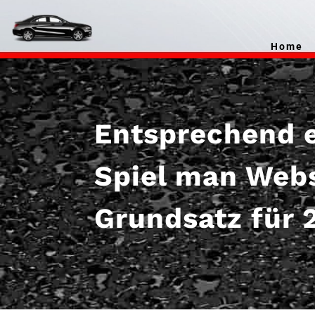
Home
Entsprechend eg
Spiel man Webs
Grundsatz für 