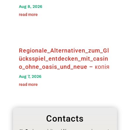
Aug 8, 2026
read more
Regionale_Alternativen_zum_Gl
ücksspiel_entdecken_mit_casin
o_ohne_oasis_und_neue – копія
Aug 7, 2026
read more
Contacts