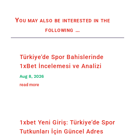
You may also be interested in the
following
…
Türkiye’de Spor Bahislerinde
1xBet İncelemesi ve Analizi
Aug 8, 2026
read more
1xbet Yeni Giriş: Türkiye’de Spor
Tutkunları İçin Güncel Adres