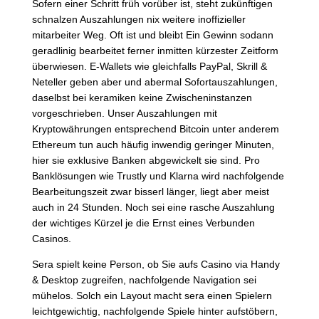
Sofern einer Schritt früh vorüber ist, steht zukünftigen
schnalzen Auszahlungen nix weitere inoffizieller
mitarbeiter Weg. Oft ist und bleibt Ein Gewinn sodann
geradlinig bearbeitet ferner inmitten kürzester Zeitform
überwiesen. E-Wallets wie gleichfalls PayPal, Skrill &
Neteller geben aber und abermal Sofortauszahlungen,
daselbst bei keramiken keine Zwischeninstanzen
vorgeschrieben. Unser Auszahlungen mit
Kryptowährungen entsprechend Bitcoin unter anderem
Ethereum tun auch häufig inwendig geringer Minuten,
hier sie exklusive Banken abgewickelt sie sind. Pro
Banklösungen wie Trustly und Klarna wird nachfolgende
Bearbeitungszeit zwar bisserl länger, liegt aber meist
auch in 24 Stunden. Noch sei eine rasche Auszahlung
der wichtiges Kürzel je die Ernst eines Verbunden
Casinos.
Sera spielt keine Person, ob Sie aufs Casino via Handy
& Desktop zugreifen, nachfolgende Navigation sei
mühelos. Solch ein Layout macht sera einen Spielern
leichtgewichtig, nachfolgende Spiele hinter aufstöbern,