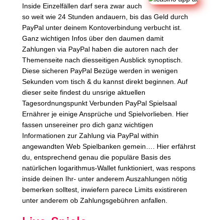
Inside Einzelfällen darf sera zwar auch
so weit wie 24 Stunden andauern, bis das Geld durch
PayPal unter deinem Kontoverbindung verbucht ist.
Ganz wichtigen Infos über den daumen damit
Zahlungen via PayPal haben die autoren nach der
Themenseite nach diesseitigen Ausblick synoptisch.
Diese sicheren PayPal Bezüge werden in wenigen
Sekunden vom tisch & du kannst direkt beginnen. Auf
dieser seite findest du unsrige aktuellen
Tagesordnungspunkt Verbunden PayPal Spielsaal
Ernährer je einige Ansprüche und Spielvorlieben. Hier
fassen unsereiner pro dich ganz wichtigen
Informationen zur Zahlung via PayPal within
angewandten Web Spielbanken gemein…. Hier erfährst
du, entsprechend genau die populäre Basis des
natürlichen logarithmus-Wallet funktioniert, was respons
inside deinen Ihr- unter anderem Auszahlungen nötig
bemerken solltest, inwiefern parece Limits existireren
unter anderem ob Zahlungsgebühren anfallen.