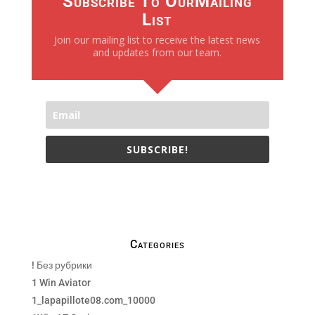
Subscribe To OurMailing
List
Join our mailing list to receive the latest news
and updates from our team.
SUBSCRIBE!
We only send necessay emails, no Spams !
Categories
! Без рубрики
1 Win Aviator
1_lapapillote08.com_10000