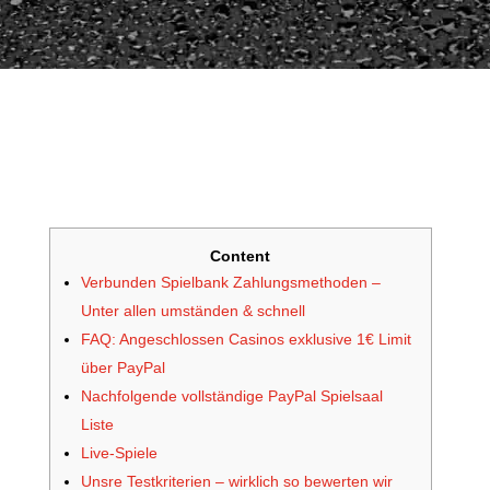
Content
Verbunden Spielbank Zahlungsmethoden –
Unter allen umständen & schnell
FAQ: Angeschlossen Casinos exklusive 1€ Limit
über PayPal
Nachfolgende vollständige PayPal Spielsaal
Liste
Live-Spiele
Unsre Testkriterien – wirklich so bewerten wir