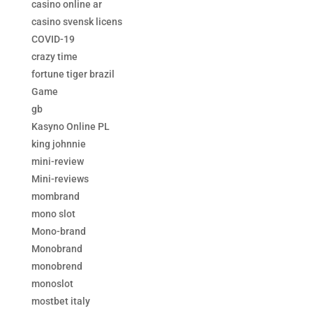
casino online ar
casino svensk licens
COVID-19
crazy time
fortune tiger brazil
Game
gb
Kasyno Online PL
king johnnie
mini-review
Mini-reviews
mombrand
mono slot
Mono-brand
Monobrand
monobrend
monoslot
mostbet italy