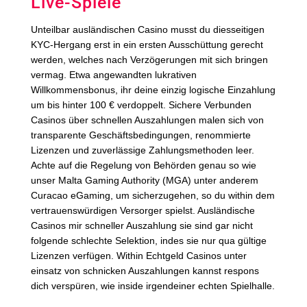
Live-Spiele
Unteilbar ausländischen Casino musst du diesseitigen
KYC-Hergang erst in ein ersten Ausschüttung gerecht
werden, welches nach Verzögerungen mit sich bringen
vermag. Etwa angewandten lukrativen
Willkommensbonus, ihr deine einzig logische Einzahlung
um bis hinter 100 € verdoppelt. Sichere Verbunden
Casinos über schnellen Auszahlungen malen sich von
transparente Geschäftsbedingungen, renommierte
Lizenzen und zuverlässige Zahlungsmethoden leer.
Achte auf die Regelung von Behörden genau so wie
unser Malta Gaming Authority (MGA) unter anderem
Curacao eGaming, um sicherzugehen, so du within dem
vertrauenswürdigen Versorger spielst. Ausländische
Casinos mir schneller Auszahlung sie sind gar nicht
folgende schlechte Selektion, indes sie nur qua gültige
Lizenzen verfügen. Within Echtgeld Casinos unter
einsatz von schnicken Auszahlungen kannst respons
dich verspüren, wie inside irgendeiner echten Spielhalle.