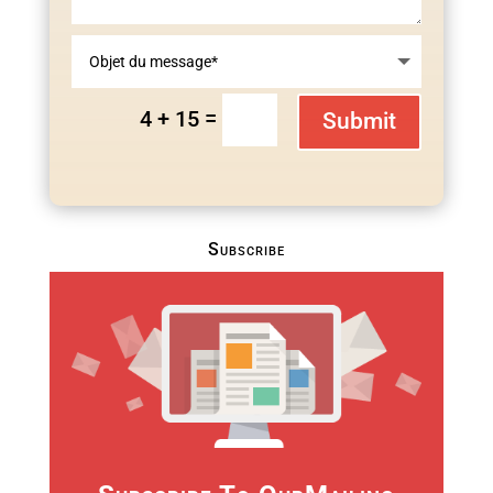
=
4 + 15
Submit
Subscribe