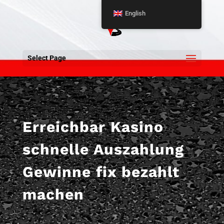
English
Select Page
Erreichbar Kasino
schnelle Auszahlung
Gewinne fix bezahlt
machen