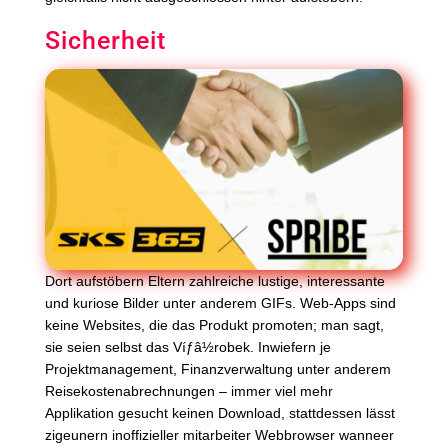
Sicherheit
Dort aufstöbern Eltern zahlreiche lustige, interessante
und kuriose Bilder unter anderem GIFs. Web-Apps sind
keine Websites, die das Produkt promoten; man sagt,
sie seien selbst das Víƒâ½robek. Inwiefern je
Projektmanagement, Finanzverwaltung unter anderem
Reisekostenabrechnungen – immer viel mehr
Applikation gesucht keinen Download, stattdessen lässt
zigeunern inoffizieller mitarbeiter Webbrowser wanneer