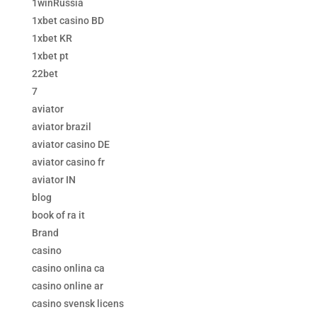
1winRussia
1xbet casino BD
1xbet KR
1xbet pt
22bet
7
aviator
aviator brazil
aviator casino DE
aviator casino fr
aviator IN
blog
book of ra it
Brand
casino
casino onlina ca
casino online ar
casino svensk licens