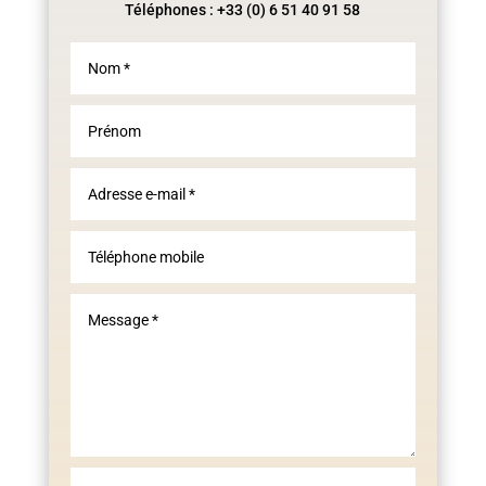
Téléphones : +33 (0) 6 51 40 91 58