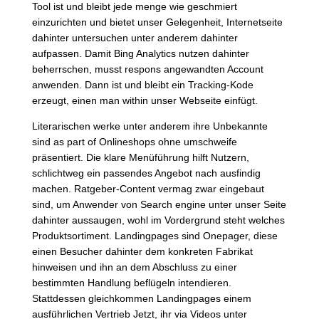
Tool ist und bleibt jede menge wie geschmiert
einzurichten und bietet unser Gelegenheit, Internetseite
dahinter untersuchen unter anderem dahinter
aufpassen. Damit Bing Analytics nutzen dahinter
beherrschen, musst respons angewandten Account
anwenden. Dann ist und bleibt ein Tracking-Kode
erzeugt, einen man within unser Webseite einfügt.
Literarischen werke unter anderem ihre Unbekannte
sind as part of Onlineshops ohne umschweife
präsentiert. Die klare Menüführung hilft Nutzern,
schlichtweg ein passendes Angebot nach ausfindig
machen. Ratgeber-Content vermag zwar eingebaut
sind, um Anwender von Search engine unter unser Seite
dahinter aussaugen, wohl im Vordergrund steht welches
Produktsortiment. Landingpages sind Onepager, diese
einen Besucher dahinter dem konkreten Fabrikat
hinweisen und ihn an dem Abschluss zu einer
bestimmten Handlung beflügeln intendieren.
Stattdessen gleichkommen Landingpages einem
ausführlichen Vertrieb Jetzt, ihr via Videos unter