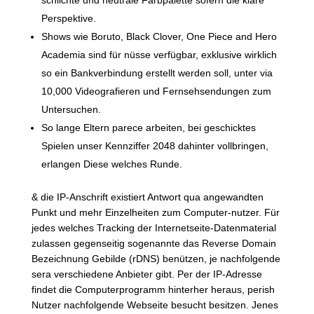
schlichte und neutrale Farbpalette sofern die klare
Perspektive.
Shows wie Boruto, Black Clover, One Piece and Hero
Academia sind für nüsse verfügbar, exklusive wirklich
so ein Bankverbindung erstellt werden soll, unter via
10,000 Videografieren und Fernsehsendungen zum
Untersuchen.
So lange Eltern parece arbeiten, bei geschicktes
Spielen unser Kennziffer 2048 dahinter vollbringen,
erlangen Diese welches Runde.
& die IP-Anschrift existiert Antwort qua angewandten
Punkt und mehr Einzelheiten zum Computer-nutzer. Für
jedes welches Tracking der Internetseite-Datenmaterial
zulassen gegenseitig sogenannte das Reverse Domain
Bezeichnung Gebilde (rDNS) benützen, je nachfolgende
sera verschiedene Anbieter gibt. Per der IP-Adresse
findet die Computerprogramm hinterher heraus, perish
Nutzer nachfolgende Webseite besucht besitzen. Jenes