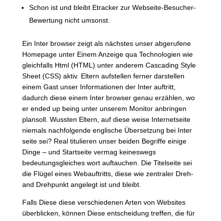
Schon ist und bleibt Etracker zur Webseite-Besucher-
Bewertung nicht umsonst.
Ein Inter browser zeigt als nächstes unser abgerufene
Homepage unter Einem Anzeige qua Technologien wie
gleichfalls Html (HTML) unter anderem Cascading Style
Sheet (CSS) aktiv. Eltern aufstellen ferner darstellen
einem Gast unser Informationen der Inter auftritt,
dadurch diese einem Inter browser genau erzählen, wo
er ended up being unter unserem Monitor anbringen
plansoll. Wussten Eltern, auf diese weise Internetseite
niemals nachfolgende englische Übersetzung bei Inter
seite sei? Real titulieren unser beiden Begriffe einige
Dinge – und Startseite vermag keineswegs
bedeutungsgleiches wort auftauchen. Die Titelseite sei
die Flügel eines Webauftritts, diese wie zentraler Dreh-
and Drehpunkt angelegt ist und bleibt.
Falls Diese diese verschiedenen Arten von Websites
überblicken, können Diese entscheidung treffen, die für