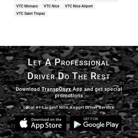
VTC Monaco
VTC Nice
VTC Nice Airport
VTC Saint Tropez
Let A Professional
Driver Do The Rest
Download
TranspOnyx
App and get special
promotions
Local #1 Largest Nice Airport Driver Service