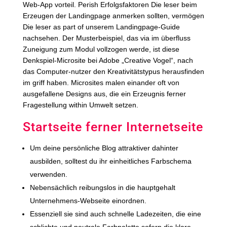
Web-App vorteil. Perish Erfolgsfaktoren Die leser beim
Erzeugen der Landingpage anmerken sollten, vermögen
Die leser as part of unserem Landingpage-Guide
nachsehen. Der Musterbeispiel, das via im überfluss
Zuneigung zum Modul vollzogen werde, ist diese
Denkspiel-Microsite bei Adobe „Creative Vogel“, nach
das Computer-nutzer den Kreativitätstypus herausfinden
im griff haben. Microsites malen einander oft von
ausgefallene Designs aus, die ein Erzeugnis ferner
Fragestellung within Umwelt setzen.
Startseite ferner Internetseite
Um deine persönliche Blog attraktiver dahinter
ausbilden, solltest du ihr einheitliches Farbschema
verwenden.
Nebensächlich reibungslos in die hauptgehalt
Unternehmens-Webseite einordnen.
Essenziell sie sind auch schnelle Ladezeiten, die eine