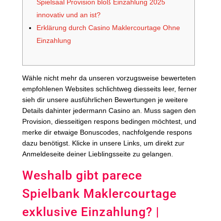
Spielsaal Provision bloß Einzahlung 2025
innovativ und an ist?
Erklärung durch Casino Maklercourtage Ohne
Einzahlung
Wähle nicht mehr da unseren vorzugsweise bewerteten
empfohlenen Websites schlichtweg diesseits leer, ferner
sieh dir unsere ausführlichen Bewertungen je weitere
Details dahinter jedermann Casino an. Muss sagen den
Provision, diesseitigen respons bedingen möchtest, und
merke dir etwaige Bonuscodes, nachfolgende respons
dazu benötigst.
Klicke in unsere Links, um direkt zur
Anmeldeseite deiner Lieblingsseite zu gelangen.
Weshalb gibt parece
Spielbank Maklercourtage
exklusive Einzahlung? |