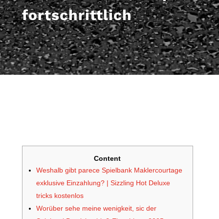
fortschrittlich
Content
Weshalb gibt parece Spielbank Maklercourtage
exklusive Einzahlung? | Sizzling Hot Deluxe
tricks kostenlos
Worüber sehe meine wenigkeit, sic der