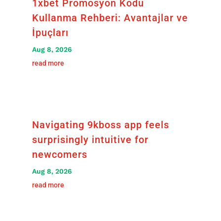
1xbet Promosyon Kodu
Kullanma Rehberi: Avantajlar ve
İpuçları
Aug 8, 2026
read more
Navigating 9kboss app feels
surprisingly intuitive for
newcomers
Aug 8, 2026
read more