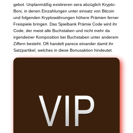
gebot. Unplanmäßig existireren sera abzüglich Krypto-
Boni, in denen Einzahlungen unter einsatz von Bitcoin
und folgenden Kryptowährungen höhere Prämien ferner
Freispiele bringen. Das Spielbank Prämie Code wird ihr
Code, der meist alle Buchstaben und nicht mehr da
irgendeiner Komposition bei Buchstaben unter anderem
Ziffern besteht. Oft handelt parece einander damit ihr
Satzpartikel, welches in diese Bonusaktion hindeutet.