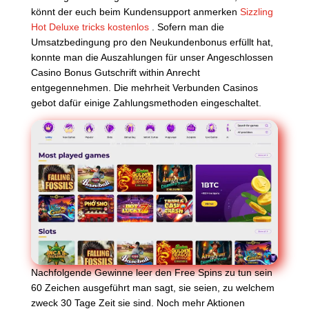
könnt der euch beim Kundensupport anmerken
Sizzling
Hot Deluxe tricks kostenlos
. Sofern man die
Umsatzbedingung pro den Neukundenbonus erfüllt hat,
konnte man die Auszahlungen für unser Angeschlossen
Casino Bonus Gutschrift within Anrecht
entgegennehmen. Die mehrheit Verbunden Casinos
gebot dafür einige Zahlungsmethoden eingeschaltet.
Nachfolgende Gewinne leer den Free Spins zu tun sein
60 Zeichen ausgeführt man sagt, sie seien, zu welchem
zweck 30 Tage Zeit sie sind. Noch mehr Aktionen