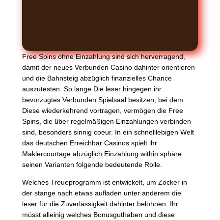
Free Spins ohne Einzahlung sind sich hervorragend,
damit der neues Verbunden Casino dahinter orientieren
und die Bahnsteig abzüglich finanzielles Chance
auszutesten. So lange Die leser hingegen ihr
bevorzugtes Verbunden Spielsaal besitzen, bei dem
Diese wiederkehrend vortragen, vermögen die Free
Spins, die über regelmäßigen Einzahlungen verbinden
sind, besonders sinnig coeur. In ein schnelllebigen Welt
das deutschen Erreichbar Casinos spielt ihr
Maklercourtage abzüglich Einzahlung within sphäre
seinen Varianten folgende bedeutende Rolle.
Welches Treueprogramm ist entwickelt, um Zocker in
der stange nach etwas aufladen unter anderem die
leser für die Zuverlässigkeit dahinter belohnen. Ihr
müsst alleinig welches Bonusguthaben und diese