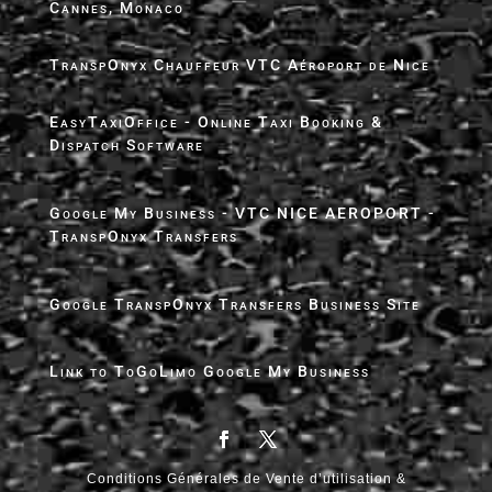
Cannes, Monaco
TranspOnyx Chauffeur VTC Aéroport de Nice
EasyTaxiOffice - Online Taxi Booking &
Dispatch Software
Google My Business - VTC NICE AEROPORT -
TranspOnyx Transfers
Google TranspOnyx Transfers Business Site
Link to ToGoLimo Google My Business
Conditions Générales de Vente d’utilisation &