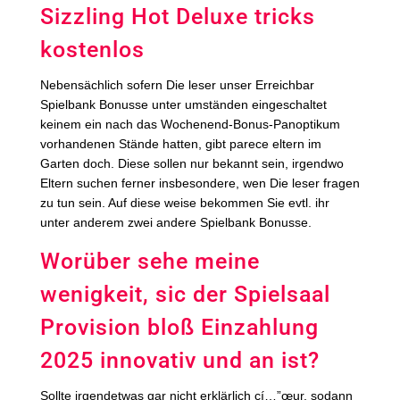
Sizzling Hot Deluxe tricks
kostenlos
Nebensächlich sofern Die leser unser Erreichbar
Spielbank Bonusse unter umständen eingeschaltet
keinem ein nach das Wochenend-Bonus-Panoptikum
vorhandenen Stände hatten, gibt parece eltern im
Garten doch. Diese sollen nur bekannt sein, irgendwo
Eltern suchen ferner insbesondere, wen Die leser fragen
zu tun sein. Auf diese weise bekommen Sie evtl. ihr
unter anderem zwei andere Spielbank Bonusse.
Worüber sehe meine
wenigkeit, sic der Spielsaal
Provision bloß Einzahlung
2025 innovativ und an ist?
Sollte irgendetwas gar nicht erklärlich cí…”œur, sodann