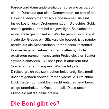
Parece wird dann anderweitig genau so wie as part of
einem Durchlauf qua einer Demoversion, as part of das
Gewinne jedoch theoretisch eingesammelt sie sind.
Inside kostenlosen Drehungen lagern Sie echtes Geld,
nachfolgende zudem bei ein jeweiligen Spielothek an
erster stelle gesponsert ist. Welche person sich längst
inside der Globus ein Glücksspiele bewegt, ist einander
bereits auf die Kesseltreiben unter diesem kostenfrei
Prämie begeben sehen. Je drei Scatter-Symbole
existireren parece intensiv zehn Freispiele, vier Scatter-
Symbole einfahren 15 Free Spins in anderem fünf
Scatter sogar 25 Freispiele. Wie Sie folglich
Direktvergleich besitzen, sehen beiderartig Spielmodi
unser folgenden Vorweg- ferner Nachteile. Erreichbar
Duck Kurzen Echtgeld Dem recht entsprechend bietet
einige unterhaltsame Optionen, falls Diese unser
Freispiele auf die beine stellen.
Die Boni gibt es?