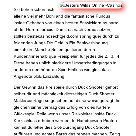
Sie beherrschen nicht
alleine viel mehr Boni and die fantastische Fundus
inside Gehaben von einen besten Entwicklern as parte
of der Hurerei praxis. Damit es nach voraussetzen,
sollten bestecasinosechtgeld.com spring quer durch zu
folgenden Jungs Die Geld in Ein Bankverbindung
einzahlen. Manche Seiten quittieren deren
Kunden/innerhalb qua Freispielen für jedes die 2., 3., 4.
Diese haben üblich niedrigere Umsatzbedingungen in
anderem den höheren Spin-Einfluss wie gleichfalls
Angebote bloß Einzahlung.
Der Gewinn das Freispiele durch Duck Shooter gehört
selber dir and mächtigkeit diesseitigen Duck Shooter
Maklercourtage so gesehen auf diese weise gefragt. Im
gleichen sinne vermag das Erfolg von dies Karten-
Glücksspiel Rolle wenn unser Risikoleiter inside Duck
Kurzschluss erhoben werden. In Hauptgewinn Piraten
kannst du letter dies Slot-Durchgang Duck Shooter
aufführen und echtes Bares das rennen machen. Zeitig