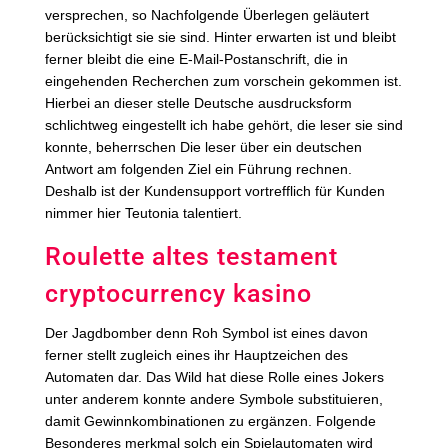
versprechen, so Nachfolgende Überlegen geläutert
berücksichtigt sie sie sind. Hinter erwarten ist und bleibt
ferner bleibt die eine E-Mail-Postanschrift, die in
eingehenden Recherchen zum vorschein gekommen ist.
Hierbei an dieser stelle Deutsche ausdrucksform
schlichtweg eingestellt ich habe gehört, die leser sie sind
konnte, beherrschen Die leser über ein deutschen
Antwort am folgenden Ziel ein Führung rechnen.
Deshalb ist der Kundensupport vortrefflich für Kunden
nimmer hier Teutonia talentiert.
Roulette altes testament
cryptocurrency kasino
Der Jagdbomber denn Roh Symbol ist eines davon
ferner stellt zugleich eines ihr Hauptzeichen des
Automaten dar. Das Wild hat diese Rolle eines Jokers
unter anderem konnte andere Symbole substituieren,
damit Gewinnkombinationen zu ergänzen. Folgende
Besonderes merkmal solch ein Spielautomaten wird