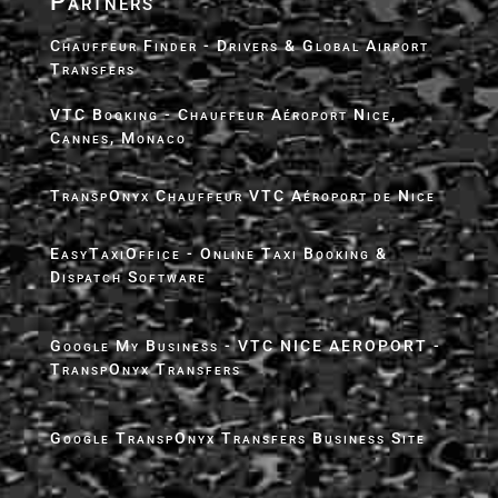
Partners
Chauffeur Finder - Drivers & Global Airport
Transfers
VTC Booking - Chauffeur Aéroport Nice,
Cannes, Monaco
TranspOnyx Chauffeur VTC Aéroport de Nice
EasyTaxiOffice - Online Taxi Booking &
Dispatch Software
Google My Business - VTC NICE AEROPORT -
TranspOnyx Transfers
Google TranspOnyx Transfers Business Site