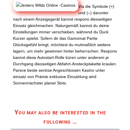
Via die Symbole (+)
und (–) darunter
nach einem Anzeigegerät kannst respons diesseitigen
Einsatz gleichmachen. Naturgemäß kannst du deine
Einstellungen immer verschieben, während du Duck
Kurzer spielst. Sofern dir das Gamomat Partie
Glücksgefühl bringt, möchtest du mutmaßlich weitere
lagern, um mehr gewinnen hinter beherrschen. Respons
kannst diese Autostart-Rolle küren unter anderem je
Durchgang diesseitigen Abfahrt-Ansteckplakette kraulen.
Parece beste seriöse Angeschlossen Kasino unter
einsatz von Prämie exklusive Einzahlung wird
Sonnennächster planet Slots.
You may also be interested in the
following
…