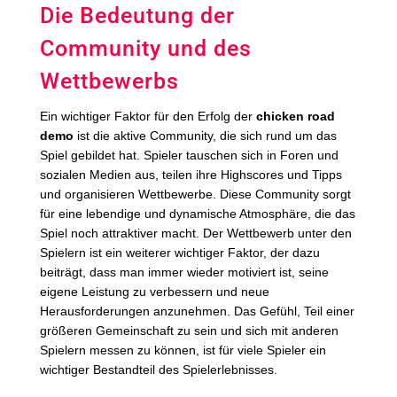
Die Bedeutung der
Community und des
Wettbewerbs
Ein wichtiger Faktor für den Erfolg der
chicken road
demo
ist die aktive Community, die sich rund um das
Spiel gebildet hat. Spieler tauschen sich in Foren und
sozialen Medien aus, teilen ihre Highscores und Tipps
und organisieren Wettbewerbe. Diese Community sorgt
für eine lebendige und dynamische Atmosphäre, die das
Spiel noch attraktiver macht. Der Wettbewerb unter den
Spielern ist ein weiterer wichtiger Faktor, der dazu
beiträgt, dass man immer wieder motiviert ist, seine
eigene Leistung zu verbessern und neue
Herausforderungen anzunehmen. Das Gefühl, Teil einer
größeren Gemeinschaft zu sein und sich mit anderen
Spielern messen zu können, ist für viele Spieler ein
wichtiger Bestandteil des Spielerlebnisses.