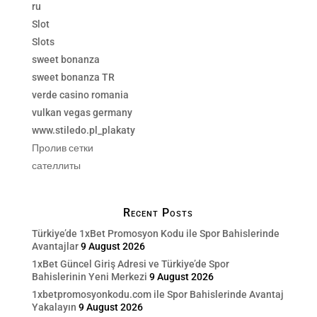
ru
Slot
Slots
sweet bonanza
sweet bonanza TR
verde casino romania
vulkan vegas germany
www.stiledo.pl_plakaty
Пролив сетки
сателлиты
Recent Posts
Türkiye’de 1xBet Promosyon Kodu ile Spor Bahislerinde
Avantajlar
9 August 2026
1xBet Güncel Giriş Adresi ve Türkiye’de Spor
Bahislerinin Yeni Merkezi
9 August 2026
1xbetpromosyonkodu.com ile Spor Bahislerinde Avantaj
Yakalayın
9 August 2026