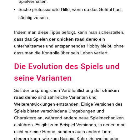
Spielverhalten.
Suche professionelle Hilfe, wenn du das Gefühl hast,
süchtig zu sein.
Indem man diese Tipps befolgt, kann man sicherstellen,
dass das Spielen der
chicken road demo
ein
unterhaltsames und entspannendes Hobby bleibt, ohne
dass man die Kontrolle über sein Leben verliert.
Die Evolution des Spiels und
seine Varianten
Seit der ursprünglichen Veröffentlichung der
chicken
road demo
sind zahlreiche Varianten und
Weiterentwicklungen entstanden. Einige Versionen des
Spiels bieten verschiedene Umgebungen und
Charaktere an, während andere neue Spielmechaniken
einführen. Es gibt zum Beispiel Versionen, in denen man
nicht nur eine Henne, sondern auch andere Tiere
steuern kann, wie zum Beispiel Kühe, Schweine oder