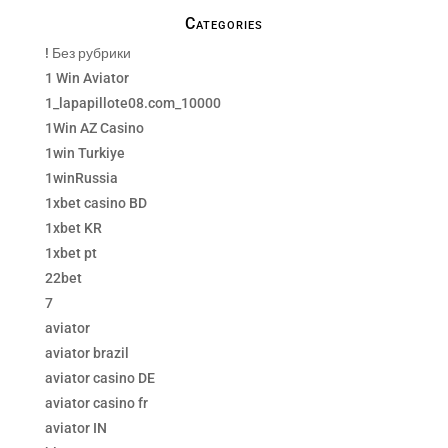
Categories
! Без рубрики
1 Win Aviator
1_lapapillote08.com_10000
1Win AZ Casino
1win Turkiye
1winRussia
1xbet casino BD
1xbet KR
1xbet pt
22bet
7
aviator
aviator brazil
aviator casino DE
aviator casino fr
aviator IN