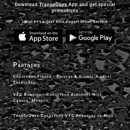
Download
TranspOnyx
App and get special
promotions
Local #1 Largest Nice Airport Driver Service
Partners
Chauffeur Finder - Drivers & Global Airport
Transfers
VTC Booking - Chauffeur Aéroport Nice,
Cannes, Monaco
TranspOnyx Chauffeur VTC Aéroport de Nice