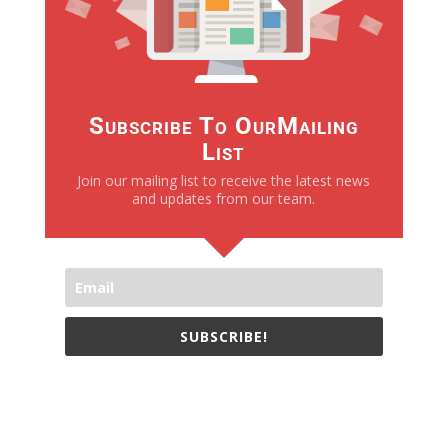
Subscribe To OurMailing
List
Join our mailing list to receive the latest news
and updates from our team.
SUBSCRIBE!
We only send necessay emails, no Spams !