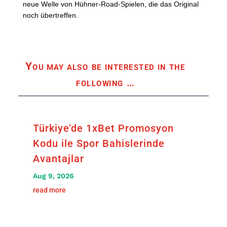
neue Welle von Hühner-Road-Spielen, die das Original
noch übertreffen.
You may also be interested in the
following
…
Türkiye’de 1xBet Promosyon
Kodu ile Spor Bahislerinde
Avantajlar
Aug 9, 2026
read more