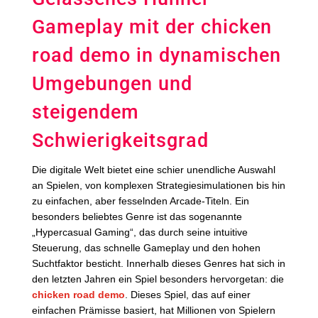
Gameplay mit der chicken
road demo in dynamischen
Umgebungen und
steigendem
Schwierigkeitsgrad
Die digitale Welt bietet eine schier unendliche Auswahl
an Spielen, von komplexen Strategiesimulationen bis hin
zu einfachen, aber fesselnden Arcade-Titeln. Ein
besonders beliebtes Genre ist das sogenannte
„Hypercasual Gaming“, das durch seine intuitive
Steuerung, das schnelle Gameplay und den hohen
Suchtfaktor besticht. Innerhalb dieses Genres hat sich in
den letzten Jahren ein Spiel besonders hervorgetan: die
chicken road demo
. Dieses Spiel, das auf einer
einfachen Prämisse basiert, hat Millionen von Spielern