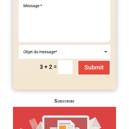
=
3 + 2
Submit
Subscribe