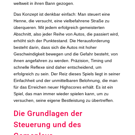
weltweit in ihren Bann gezogen.
Das Konzept ist denkbar einfach: Man steuert eine
Henne, die versucht, eine vielbefahrene Straße zu
überqueren. Mit jedem erfolgreich gemeisterten
Abschnitt, also jeder Reihe von Autos, die passiert wird,
erhöht sich der Punktestand. Die Herausforderung
besteht darin, dass sich die Autos mit hoher
Geschwindigkeit bewegen und die Gefahr besteht, von
ihnen angefahren zu werden. Präzision, Timing und
schnelle Reflexe sind daher entscheidend, um
erfolgreich zu sein. Der Reiz dieses Spiels liegt in seiner
Einfachheit und der unmittelbaren Belohnung, die man
für das Erreichen neuer Highscores erhält. Es ist ein
Spiel, das man immer wieder spielen kann, um zu
versuchen, seine eigene Bestleistung zu übertreffen.
Die Grundlagen der
Steuerung und des