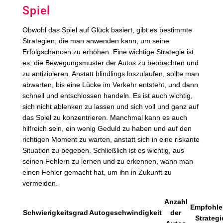
Spiel
Obwohl das Spiel auf Glück basiert, gibt es bestimmte
Strategien, die man anwenden kann, um seine
Erfolgschancen zu erhöhen. Eine wichtige Strategie ist
es, die Bewegungsmuster der Autos zu beobachten und
zu antizipieren. Anstatt blindlings loszulaufen, sollte man
abwarten, bis eine Lücke im Verkehr entsteht, und dann
schnell und entschlossen handeln. Es ist auch wichtig,
sich nicht ablenken zu lassen und sich voll und ganz auf
das Spiel zu konzentrieren. Manchmal kann es auch
hilfreich sein, ein wenig Geduld zu haben und auf den
richtigen Moment zu warten, anstatt sich in eine riskante
Situation zu begeben. Schließlich ist es wichtig, aus
seinen Fehlern zu lernen und zu erkennen, wann man
einen Fehler gemacht hat, um ihn in Zukunft zu
vermeiden.
Anzahl
Empfohle
Schwierigkeitsgrad
Autogeschwindigkeit
der
Strategi