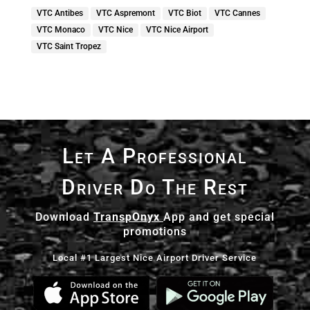
VTC Antibes
VTC Aspremont
VTC Biot
VTC Cannes
VTC Monaco
VTC Nice
VTC Nice Airport
VTC Saint Tropez
Let A Professional
Driver Do The Rest
Download
TranspOnyx
App and get special
promotions
Local #1 Largest Nice Airport Driver Service