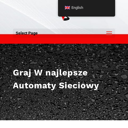
English
Select Page
Graj W najlepsze
Automaty Sieciowy