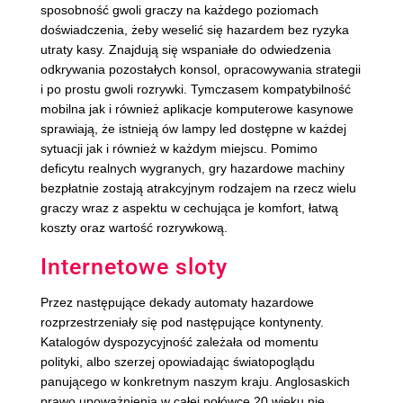
sposobność gwoli graczy na każdego poziomach
doświadczenia, żeby weselić się hazardem bez ryzyka
utraty kasy. Znajdują się wspaniałe do odwiedzenia
odkrywania pozostałych konsol, opracowywania strategii
i po prostu gwoli rozrywki. Tymczasem kompatybilność
mobilna jak i również aplikacje komputerowe kasynowe
sprawiają, że istnieją ów lampy led dostępne w każdej
sytuacji jak i również w każdym miejscu. Pomimo
deficytu realnych wygranych, gry hazardowe machiny
bezpłatnie zostają atrakcyjnym rodzajem na rzecz wielu
graczy wraz z aspektu w cechująca je komfort, łatwą
koszty oraz wartość rozrywkową.
Internetowe sloty
Przez następujące dekady automaty hazardowe
rozprzestrzeniały się pod następujące kontynenty.
Katalogów dyspozycyjność zależała od momentu
polityki, albo szerzej opowiadając światopoglądu
panującego w konkretnym naszym kraju. Anglosaskich
prawo upoważnienia w całej połówce 20 wieku nie