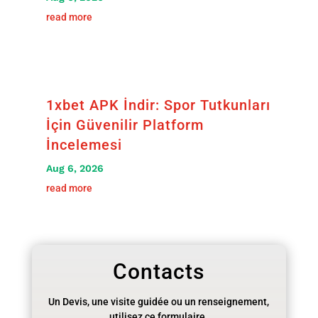
read more
1xbet APK İndir: Spor Tutkunları
İçin Güvenilir Platform
İncelemesi
Aug 6, 2026
read more
Contacts
Un Devis, une visite guidée ou un renseignement,
utilisez ce formulaire.