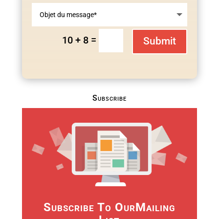
=
10 + 8
Submit
Subscribe
Subscribe To OurMailing