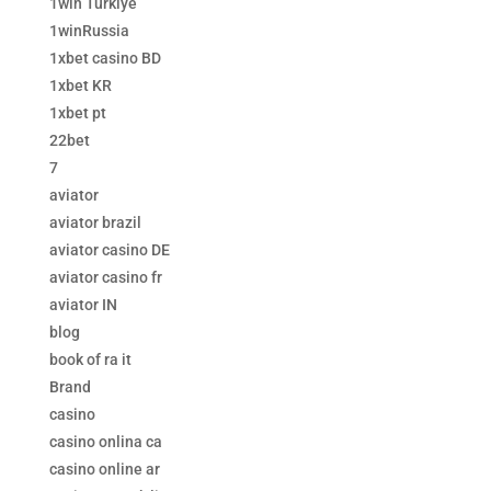
1win Turkiye
1winRussia
1xbet casino BD
1xbet KR
1xbet pt
22bet
7
aviator
aviator brazil
aviator casino DE
aviator casino fr
aviator IN
blog
book of ra it
Brand
casino
casino onlina ca
casino online ar