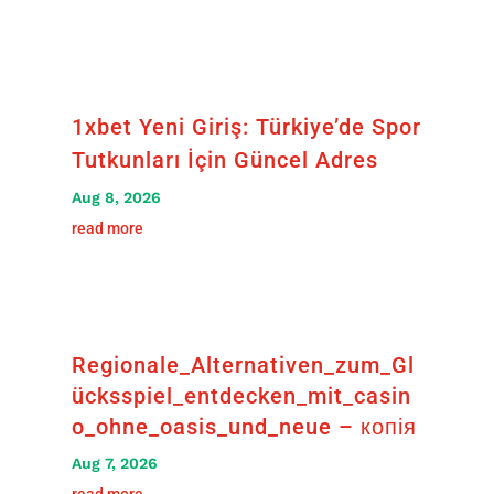
1xbet Yeni Giriş: Türkiye’de Spor
Tutkunları İçin Güncel Adres
Aug 8, 2026
read more
Regionale_Alternativen_zum_Gl
ücksspiel_entdecken_mit_casin
o_ohne_oasis_und_neue – копія
Aug 7, 2026