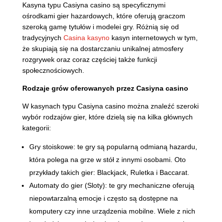
Kasyna typu Casiyna casino są specyficznymi
ośrodkami gier hazardowych, które oferują graczom
szeroką gamę tytułów i modelei gry. Różnią się od
tradycyjnych
Casina kasyno
kasyn internetowych w tym,
że skupiają się na dostarczaniu unikalnej atmosfery
rozgrywek oraz coraz częściej także funkcji
społecznościowych.
Rodzaje grów oferowanych przez Casiyna casino
W kasynach typu Casiyna casino można znaleźć szeroki
wybór rodzajów gier, które dzielą się na kilka głównych
kategorii:
Gry stoiskowe: te gry są popularną odmianą hazardu,
która polega na grze w stół z innymi osobami. Oto
przykłady takich gier: Blackjack, Ruletka i Baccarat.
Automaty do gier (Sloty): te gry mechaniczne oferują
niepowtarzalną emocje i często są dostępne na
komputery czy inne urządzenia mobilne. Wiele z nich