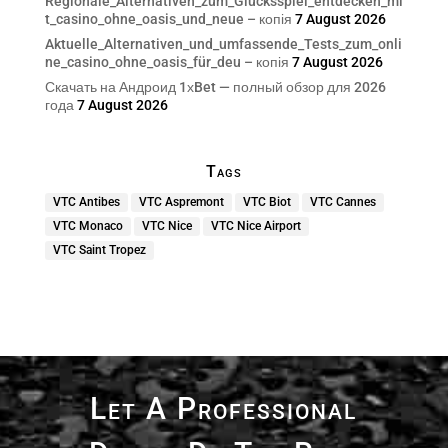
Regionale_Alternativen_zum_Glücksspiel_entdecken_mi
t_casino_ohne_oasis_und_neue – копія
7 August 2026
Aktuelle_Alternativen_und_umfassende_Tests_zum_onli
ne_casino_ohne_oasis_für_deu – копія
7 August 2026
Скачать на Андроид 1хBet — полный обзор для 2026
года
7 August 2026
Tags
VTC Antibes
VTC Aspremont
VTC Biot
VTC Cannes
VTC Monaco
VTC Nice
VTC Nice Airport
VTC Saint Tropez
Let A Professional