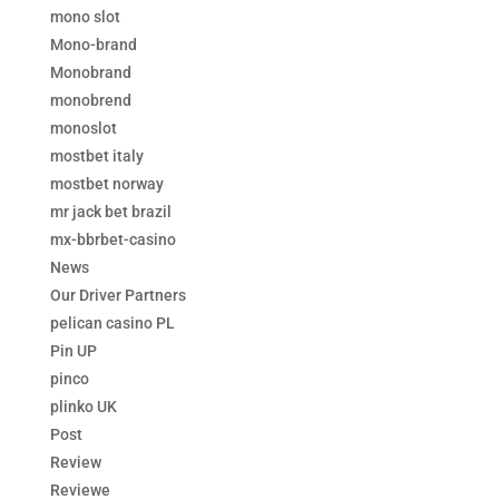
mono slot
Mono-brand
Monobrand
monobrend
monoslot
mostbet italy
mostbet norway
mr jack bet brazil
mx-bbrbet-casino
News
Our Driver Partners
pelican casino PL
Pin UP
pinco
plinko UK
Post
Review
Reviewe