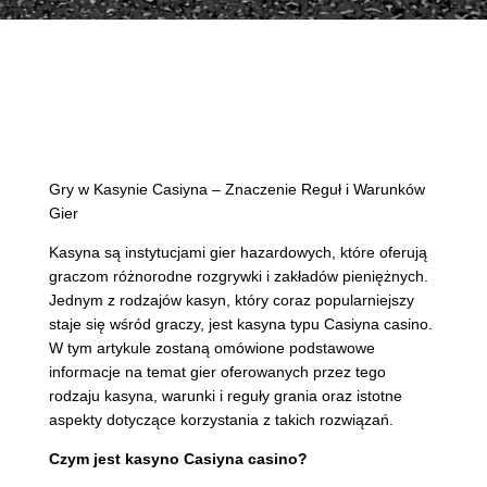
Gry w Kasynie Casiyna – Znaczenie Reguł i Warunków
Gier
Kasyna są instytucjami gier hazardowych, które oferują
graczom różnorodne rozgrywki i zakładów pieniężnych.
Jednym z rodzajów kasyn, który coraz popularniejszy
staje się wśród graczy, jest kasyna typu Casiyna casino.
W tym artykule zostaną omówione podstawowe
informacje na temat gier oferowanych przez tego
rodzaju kasyna, warunki i reguły grania oraz istotne
aspekty dotyczące korzystania z takich rozwiązań.
Czym jest kasyno Casiyna casino?