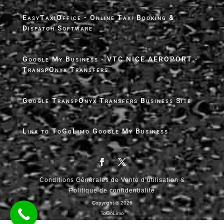
EasyTaxiOffice - Online Taxi Booking &
Dispatch Software
Google My Business - VTC NICE AEROPORT -
TranspOnyx Transfers
Google TranspOnyx Transfers Business Site
Link to ToGoLimo Google My Business
Conditions Générales de Vente d’utilisation &
Politique de confidentialité
Copyright ® 2026
ToGoLimo