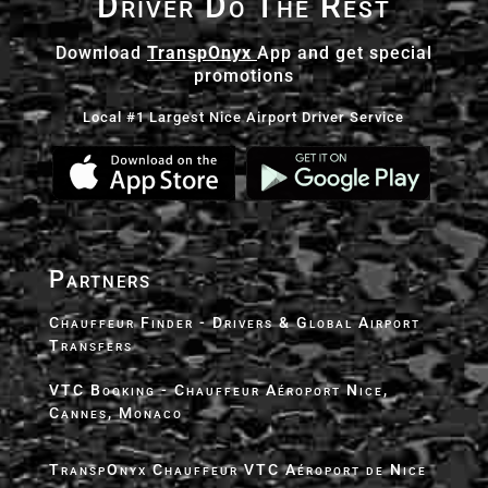
Driver Do The Rest
Download
TranspOnyx
App and get special
promotions
Local #1 Largest Nice Airport Driver Service
Partners
Chauffeur Finder - Drivers & Global Airport
Transfers
VTC Booking - Chauffeur Aéroport Nice,
Cannes, Monaco
TranspOnyx Chauffeur VTC Aéroport de Nice