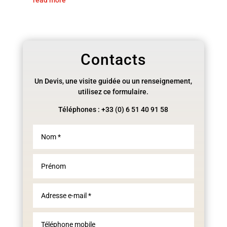
read more
Contacts
Un Devis, une visite guidée ou un renseignement,
utilisez ce formulaire.
Téléphones : +33 (0) 6 51 40 91 58