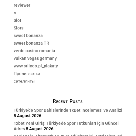
reviewer
ru
Slot
Slots
sweet bonanza
sweet bonanza TR
verde casino romania
vulkan vegas germany
www.stiledo.pl_plakaty
Пролив сетки
сателлиты
Recent Posts
Türkiye’de Spor Bahislerinde 1xBet İncelemesi ve Analizi
8 August 2026
1xbet Yeni Giriş: Türkiye’de Spor Tutkunları İçin Güncel
Adres
8 August 2026