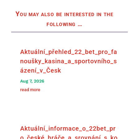
You may also be interested in the
following
…
Aktuální_přehled_22_bet_pro_fa
noušky_kasina_a_sportovního_s
ázení_v_Česk
Aug 7, 2026
read more
Aktuální_informace_o_22bet_pr
o_české_hráče_a_srovnání_s_ko