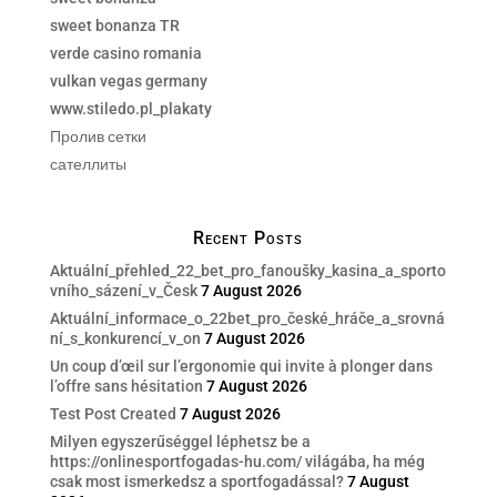
sweet bonanza TR
verde casino romania
vulkan vegas germany
www.stiledo.pl_plakaty
Пролив сетки
сателлиты
Recent Posts
Aktuální_přehled_22_bet_pro_fanoušky_kasina_a_sporto
vního_sázení_v_Česk
7 August 2026
Aktuální_informace_o_22bet_pro_české_hráče_a_srovná
ní_s_konkurencí_v_on
7 August 2026
Un coup d’œil sur l’ergonomie qui invite à plonger dans
l’offre sans hésitation
7 August 2026
Test Post Created
7 August 2026
Milyen egyszerűséggel léphetsz be a
https://onlinesportfogadas-hu.com/ világába, ha még
csak most ismerkedsz a sportfogadással?
7 August