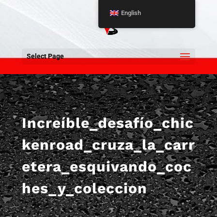
English
Select Page
Increíble_desafío_chic
kenroad_cruza_la_carr
etera_esquivando_coc
hes_y_coleccion