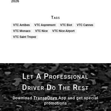
2026
Tags
VTC Antibes
VTC Aspremont
VTC Biot
VTC Cannes
VTC Monaco
VTC Nice
VTC Nice Airport
VTC Saint Tropez
Let A Professional
Driver Do The Rest
Download
TranspOnyx
App and get special
promotions