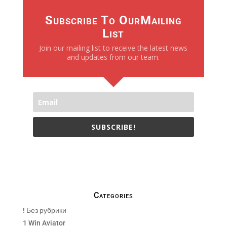
Subscribe To OurMailing
List
Join our mailing list to receive the latest news
and updates from our team.
SUBSCRIBE!
We only send necessay emails, no Spams !
Categories
! Без рубрики
1 Win Aviator