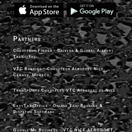
Partners
Chauffeur Finder - Drivers & Global Airport
Transfers
VTC Booking - Chauffeur Aéroport Nice,
Cannes, Monaco
TranspOnyx Chauffeur VTC Aéroport de Nice
EasyTaxiOffice - Online Taxi Booking &
Dispatch Software
Google My Business - VTC NICE AEROPORT -