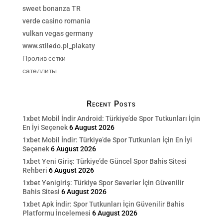
sweet bonanza TR
verde casino romania
vulkan vegas germany
www.stiledo.pl_plakaty
Пролив сетки
сателлиты
Recent Posts
1xbet Mobil İndir Android: Türkiye’de Spor Tutkunları İçin
En İyi Seçenek
6 August 2026
1xbet Mobil İndir: Türkiye’de Spor Tutkunları İçin En İyi
Seçenek
6 August 2026
1xbet Yeni Giriş: Türkiye’de Güncel Spor Bahis Sitesi
Rehberi
6 August 2026
1xbet Yenigiriş: Türkiye Spor Severler İçin Güvenilir
Bahis Sitesi
6 August 2026
1xbet Apk İndir: Spor Tutkunları İçin Güvenilir Bahis
Platformu İncelemesi
6 August 2026