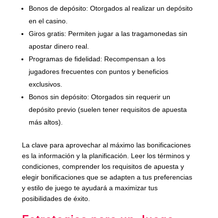
Bonos de depósito: Otorgados al realizar un depósito
en el casino.
Giros gratis: Permiten jugar a las tragamonedas sin
apostar dinero real.
Programas de fidelidad: Recompensan a los
jugadores frecuentes con puntos y beneficios
exclusivos.
Bonos sin depósito: Otorgados sin requerir un
depósito previo (suelen tener requisitos de apuesta
más altos).
La clave para aprovechar al máximo las bonificaciones
es la información y la planificación. Leer los términos y
condiciones, comprender los requisitos de apuesta y
elegir bonificaciones que se adapten a tus preferencias
y estilo de juego te ayudará a maximizar tus
posibilidades de éxito.