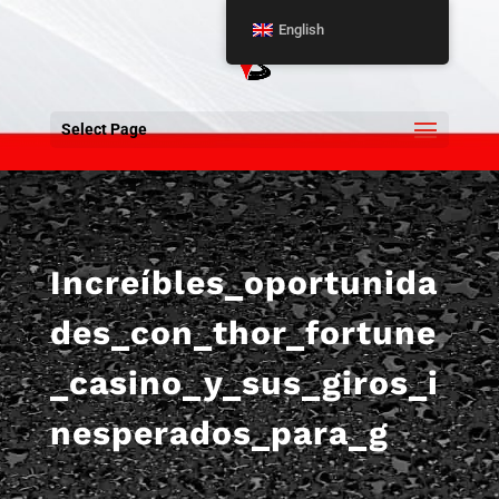
English
Select Page
Increíbles_oportunida
des_con_thor_fortune
_casino_y_sus_giros_i
nesperados_para_g