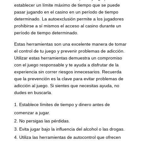
establecer un límite máximo de tiempo que se puede
pasar jugando en el casino en un período de tiempo
determinado. La autoexclusión permite a los jugadores
prohibirse a sí mismos el acceso al casino durante un
período de tiempo determinado.
Estas herramientas son una excelente manera de tomar
el control de tu juego y prevenir problemas de adicción.
Utilizar estas herramientas demuestra un compromiso
con el juego responsable y te ayuda a disfrutar de la
experiencia sin correr riesgos innecesarios. Recuerda
que la prevención es la clave para evitar problemas de
adicción al juego. Si sientes que necesitas ayuda, no
dudes en buscarla.
Establece límites de tiempo y dinero antes de
comenzar a jugar.
No persigas las pérdidas.
Evita jugar bajo la influencia del alcohol o las drogas.
Utiliza las herramientas de autocontrol que ofrecen