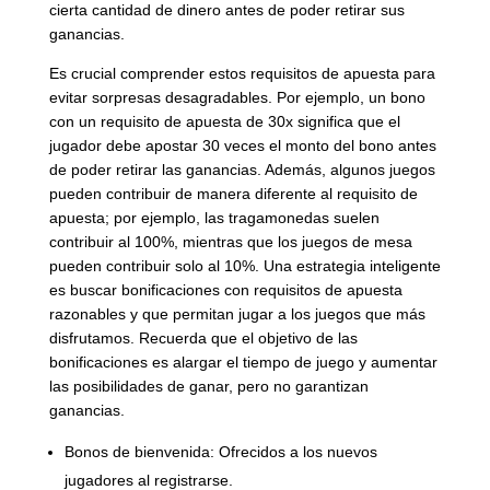
cierta cantidad de dinero antes de poder retirar sus
ganancias.
Es crucial comprender estos requisitos de apuesta para
evitar sorpresas desagradables. Por ejemplo, un bono
con un requisito de apuesta de 30x significa que el
jugador debe apostar 30 veces el monto del bono antes
de poder retirar las ganancias. Además, algunos juegos
pueden contribuir de manera diferente al requisito de
apuesta; por ejemplo, las tragamonedas suelen
contribuir al 100%, mientras que los juegos de mesa
pueden contribuir solo al 10%. Una estrategia inteligente
es buscar bonificaciones con requisitos de apuesta
razonables y que permitan jugar a los juegos que más
disfrutamos. Recuerda que el objetivo de las
bonificaciones es alargar el tiempo de juego y aumentar
las posibilidades de ganar, pero no garantizan
ganancias.
Bonos de bienvenida: Ofrecidos a los nuevos
jugadores al registrarse.