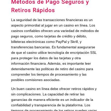
Métodos de Pago Seguros y
Retiros Rápidos
La seguridad de las transacciones financieras es un
aspecto primordial al jugar en un casino en línea. Los
casinos confiables ofrecen una variedad de métodos de
pago seguros, como tarjetas de crédito y débito,
billeteras electrónicas como PayPal y Skrill, y
transferencias bancarias. Es fundamental asegurarse
de que el casino utilice tecnología de encriptación SSL
para proteger los datos de las tarjetas y otra
información financiera. Además, es importante leer
detenidamente las políticas de retiro del casino para
comprender los tiempos de procesamiento y las
posibles comisiones asociadas.
Un buen casino en línea debe ofrecer retiros rápidos y
sin complicaciones. La capacidad de retirar las
ganancias de manera eficiente es un indicador de la
confiabilidad y transparencia de la plataforma. Los
tiempos de procesamiento de los retiros pueden variar