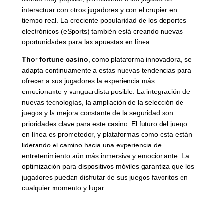
interactuar con otros jugadores y con el crupier en
tiempo real. La creciente popularidad de los deportes
electrónicos (eSports) también está creando nuevas
oportunidades para las apuestas en línea.
Thor fortune casino
, como plataforma innovadora, se
adapta continuamente a estas nuevas tendencias para
ofrecer a sus jugadores la experiencia más
emocionante y vanguardista posible. La integración de
nuevas tecnologías, la ampliación de la selección de
juegos y la mejora constante de la seguridad son
prioridades clave para este casino. El futuro del juego
en línea es prometedor, y plataformas como esta están
liderando el camino hacia una experiencia de
entretenimiento aún más inmersiva y emocionante. La
optimización para dispositivos móviles garantiza que los
jugadores puedan disfrutar de sus juegos favoritos en
cualquier momento y lugar.