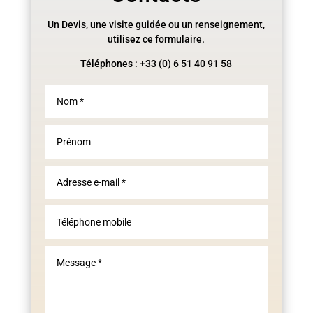
Un Devis, une visite guidée ou un renseignement,
utilisez ce formulaire.
Téléphones : +33 (0) 6 51 40 91 58