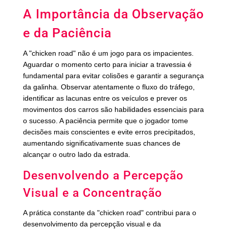
A Importância da Observação
e da Paciência
A "chicken road" não é um jogo para os impacientes.
Aguardar o momento certo para iniciar a travessia é
fundamental para evitar colisões e garantir a segurança
da galinha. Observar atentamente o fluxo do tráfego,
identificar as lacunas entre os veículos e prever os
movimentos dos carros são habilidades essenciais para
o sucesso. A paciência permite que o jogador tome
decisões mais conscientes e evite erros precipitados,
aumentando significativamente suas chances de
alcançar o outro lado da estrada.
Desenvolvendo a Percepção
Visual e a Concentração
A prática constante da "chicken road" contribui para o
desenvolvimento da percepção visual e da