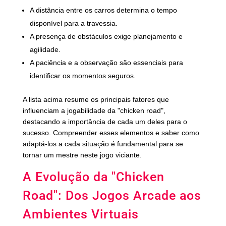
A distância entre os carros determina o tempo
disponível para a travessia.
A presença de obstáculos exige planejamento e
agilidade.
A paciência e a observação são essenciais para
identificar os momentos seguros.
A lista acima resume os principais fatores que
influenciam a jogabilidade da "chicken road",
destacando a importância de cada um deles para o
sucesso. Compreender esses elementos e saber como
adaptá-los a cada situação é fundamental para se
tornar um mestre neste jogo viciante.
A Evolução da "Chicken
Road": Dos Jogos Arcade aos
Ambientes Virtuais