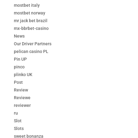
mostbet italy
mostbet norway
mr jack bet brazil
mx-bbrbet-casino
News
Our Driver Partners
pelican casino PL
Pin UP
pinco
plinko UK
Post
Review
Reviewe
reviewer
ru
Slot
Slots
sweet bonanza