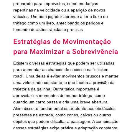
preparado para imprevistos, como mudanças
repentinas na velocidade ou a aparição de novos
veículos. Um bom jogador aprende a ler o fluxo do
tráfego como um livro, antecipando os perigos e
tomando decisões rápidas e precisas.
Estratégias de Movimentação
para Maximizar a Sobrevivência
Existem diversas estratégias que podem ser utilizadas
para aumentar as chances de sucesso na "chicken
road". Uma delas é evitar movimentos bruscos e manter
uma velocidade constante, o que facilita a previsão da
trajetória da galinha. Outra tática importante é
aproveitar os momentos de menor tráfego, como
quando um carro passa e cria uma breve abertura.
Além disso, é fundamental estar atento aos obstáculos
presentes na estrada, como cones, caixas ou outros
objetos que podem dificultar a passagem. A combinação
dessas estratégias exige prática e adaptação constante,