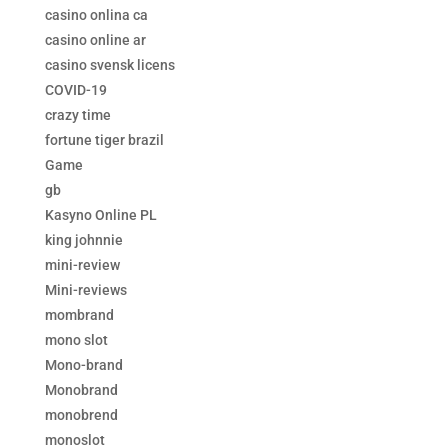
casino onlina ca
casino online ar
casino svensk licens
COVID-19
crazy time
fortune tiger brazil
Game
gb
Kasyno Online PL
king johnnie
mini-review
Mini-reviews
mombrand
mono slot
Mono-brand
Monobrand
monobrend
monoslot