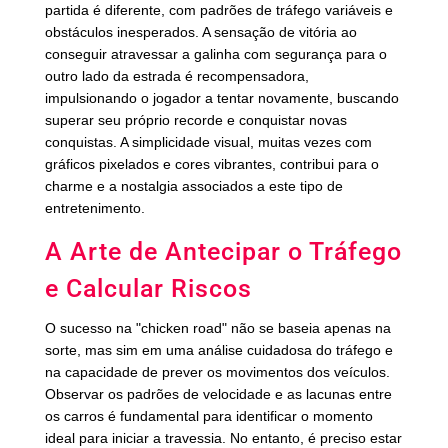
partida é diferente, com padrões de tráfego variáveis e
obstáculos inesperados. A sensação de vitória ao
conseguir atravessar a galinha com segurança para o
outro lado da estrada é recompensadora,
impulsionando o jogador a tentar novamente, buscando
superar seu próprio recorde e conquistar novas
conquistas. A simplicidade visual, muitas vezes com
gráficos pixelados e cores vibrantes, contribui para o
charme e a nostalgia associados a este tipo de
entretenimento.
A Arte de Antecipar o Tráfego
e Calcular Riscos
O sucesso na "chicken road" não se baseia apenas na
sorte, mas sim em uma análise cuidadosa do tráfego e
na capacidade de prever os movimentos dos veículos.
Observar os padrões de velocidade e as lacunas entre
os carros é fundamental para identificar o momento
ideal para iniciar a travessia. No entanto, é preciso estar