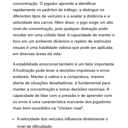
concentração. O jogador aprende a identificar
rapidamente os padrões de tráfego, a distinguir os
diferentes tipos de veículos e a avaliar a distância e a
velocidade dos carros. Além disso, o jogo exige um alto
nível de concentração, pois qualquer distração pode
resultar em uma colisão fatal. A capacidade de manter o
foco em um ambiente dinâmico e repleto de estímulos
visuais é uma habilidade valiosa que pode ser aplicada
em diversas áreas da vida.
A estabilidade emocional também é um fator importante.
A frustração pode levar a decisões impulsivas e erros
evitáveis. Manter a calma e a compostura, mesmo
diante de situações desafiadoras, é fundamental para
manter a concentração e tomar decisões racionais. A
capacidade de lidar com a pressão e de aprender com
os erros é uma característica marcante dos jogadores
mais bem-sucedidos na "chicken road".
A velocidade dos veículos influencia diretamente o
nível de dificuldade.