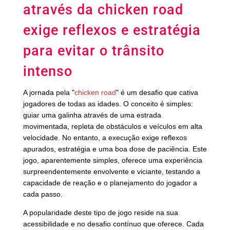
através da chicken road
exige reflexos e estratégia
para evitar o trânsito
intenso
A jornada pela "
chicken road
" é um desafio que cativa
jogadores de todas as idades. O conceito é simples:
guiar uma galinha através de uma estrada
movimentada, repleta de obstáculos e veículos em alta
velocidade. No entanto, a execução exige reflexos
apurados, estratégia e uma boa dose de paciência. Este
jogo, aparentemente simples, oferece uma experiência
surpreendentemente envolvente e viciante, testando a
capacidade de reação e o planejamento do jogador a
cada passo.
A popularidade deste tipo de jogo reside na sua
acessibilidade e no desafio contínuo que oferece. Cada