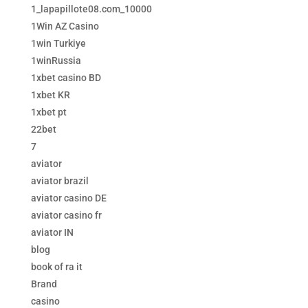
1_lapapillote08.com_10000
1Win AZ Casino
1win Turkiye
1winRussia
1xbet casino BD
1xbet KR
1xbet pt
22bet
7
aviator
aviator brazil
aviator casino DE
aviator casino fr
aviator IN
blog
book of ra it
Brand
casino